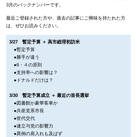
3月のバックナンバーです。
最近ご登録された方や、過去の記事にご興味を持たれた方
は、ぜひお読みください。
3/27 暫定予算 ＋ 高市総理初訪米
●暫定予算
●勝手が違う
●6・４の原則
●支持率への影響は？
●ドナルドだけは？
3/30 暫定予算成立 ＋ 最近の首長選挙
●図書館か豪華客車か
●共産党系市長
●世代交代
●連立与党の影響力
●異例の肩入れも及ばず