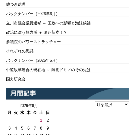
嘘つき総理
バックナンバー（2026年6月）
立川市議会議員選挙 ～ 国政への影響と泡沫候補
政治に漂う無力感 ＋ また新党！？
参議院のパワーストラクチャー
それぞれの思惑
バックナンバー（2026年5月）
中道改革連合の現在地 ～ 離党ドミノのその先は
国力研究会
2026年8月
月
火
水
木
金
土
日
1
2
3
4
5
6
7
8
9