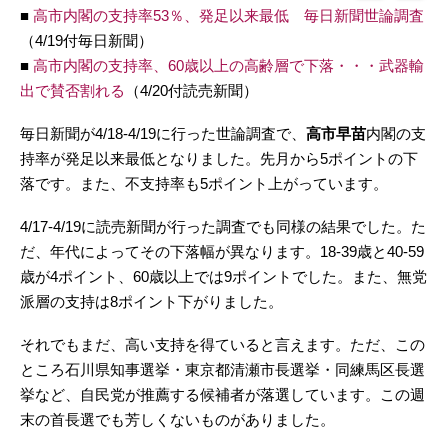
■
高市内閣の支持率53％、発足以来最低 毎日新聞世論調査
（4/19付毎日新聞）
■
高市内閣の支持率、60歳以上の高齢層で下落・・・武器輸
出で賛否割れる
（4/20付読売新聞）
毎日新聞が4/18-4/19に行った世論調査で、
高市早苗
内閣の支
持率が発足以来最低となりました。先月から5ポイントの下
落です。また、不支持率も5ポイント上がっています。
4/17-4/19に読売新聞が行った調査でも同様の結果でした。た
だ、年代によってその下落幅が異なります。18-39歳と40-59
歳が4ポイント、60歳以上では9ポイントでした。また、無党
派層の支持は8ポイント下がりました。
それでもまだ、高い支持を得ていると言えます。ただ、この
ところ石川県知事選挙・東京都清瀬市長選挙・同練馬区長選
挙など、自民党が推薦する候補者が落選しています。この週
末の首長選でも芳しくないものがありました。