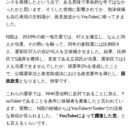
ンスを発揮したという点で、ある意味で革命的な年ではなか
ったかと思います。そうした世相に影響されてか、泡沫候補
も自己表現の主戦場が、政見放送からYouTubeに移ってきま
した。
N国は、2019年の統一地方選では、47人を擁立し、なんと26
人が当選。その勢いを駆って、同年の参院選には比例区4
人、選挙区37人の合計41人を立候補させました。結果、比例
区で1議席を獲得し、党首である立花氏が当選。選挙区では1
人も当選できませんでしたが、得票率2%を達成したこと
で、公職選挙法と政党助成法における政党要件を満たし、
国
政政党
となりました。快挙です。
これらの選挙では、NHK受信料に反対であることに加え、Y
ouTuberであることを条件に候補者を募集したと言われてい
ます。実際に、N国の候補からはYouTubeやTwitterでの活発
な発信が見られました。「
YouTubeによって躍進した党
」と
も言えるくらいです。