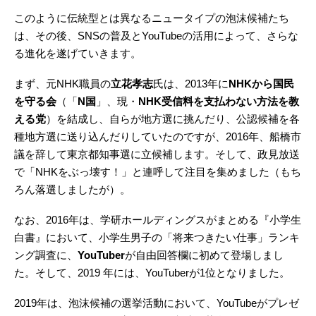
このように伝統型とは異なるニュータイプの泡沫候補たち
は、その後、SNSの普及とYouTubeの活用によって、さらな
る進化を遂げていきます。
まず、元NHK職員の
立花孝志
氏は、2013年に
NHKから国民
を守る会
（「
N国
」、現・
NHK受信料を支払わない方法を教
える党
）を結成し、自らが地方選に挑んだり、公認候補を各
種地方選に送り込んだりしていたのですが、2016年、船橋市
議を辞して東京都知事選に立候補します。そして、政見放送
で「NHKをぶっ壊す！」と連呼して注目を集めました（もち
ろん落選しましたが）。
なお、2016年は、学研ホールディングスがまとめる『小学生
白書』において、小学生男子の「将来つきたい仕事」ランキ
ング調査に、
YouTuber
が自由回答欄に初めて登場しまし
た。そして、2019 年には、YouTuberが1位となりました。
2019年は、泡沫候補の選挙活動において、YouTubeがプレゼ