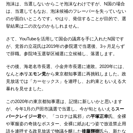
泡沫は、当選しないからこそ泡沫なわけですが、N国の場合
は、当選してもなお、泡沫候補のフレーバーを失っていない
のが面白いところです。やはり、発信することが目的で、選
挙結果は二の次なのかもしれません。
さて、YouTubeを活用して国会の議席を手に入れたN国です
が、党首の立花氏は2019年の参院選で当選後、3ヶ月足らず
で辞職。参院埼玉選挙区補選に立候補し、落選します。
その後、海老名市長選、小金井市長選に連敗。2020年には、
なんと
ホリエモン党
から東京都知事選に再挑戦しました。政
見放送では「カーセックス」を連呼し、お約束ともいえる大
暴れを見せました。
この2020年の東京都知事選は、記憶に新しいかと思います
が、今年1月の戸田市議選で当選し、今が旬ともいえる
スー
パークレイジー君
や、「コロナは風邪」の
平塚正幸
氏、全裸
や軍服姿の奇抜なポスター、全裸に紙おむつ姿で放送禁止用
語を連呼する政見放送で物議を醸した
後藤輝樹
氏ら、新たな