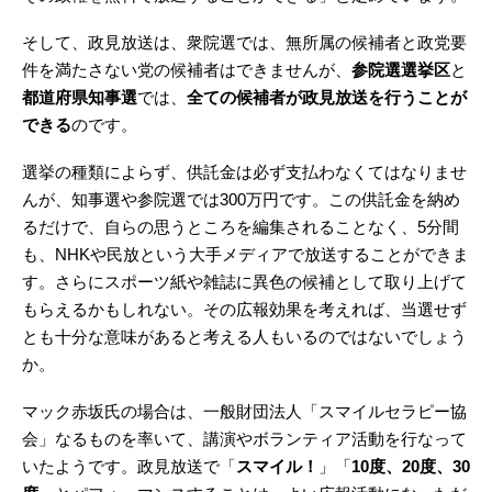
そして、政見放送は、衆院選では、無所属の候補者と政党要
件を満たさない党の候補者はできませんが、
参院選選挙区
と
都道府県知事選
では、
全ての候補者が政見放送を行うことが
できる
のです。
選挙の種類によらず、供託金は必ず支払わなくてはなりませ
んが、知事選や参院選では300万円です。この供託金を納め
るだけで、自らの思うところを編集されることなく、5分間
も、NHKや民放という大手メディアで放送することができま
す。さらにスポーツ紙や雑誌に異色の候補として取り上げて
もらえるかもしれない。その広報効果を考えれば、当選せず
とも十分な意味があると考える人もいるのではないでしょう
か。
マック赤坂氏の場合は、一般財団法人「スマイルセラピー協
会」なるものを率いて、講演やボランティア活動を行なって
いたようです。政見放送で「
スマイル！
」「
10度、20度、30