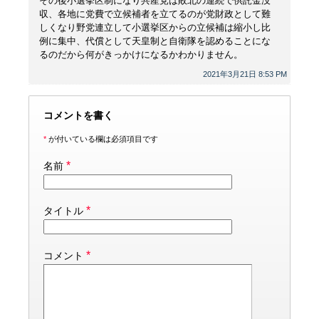
その後小選挙区制になり共産党は敗北の連続で供託金没
収、各地に党費で立候補者を立てるのが党財政として難
しくなり野党連立して小選挙区からの立候補は縮小し比
例に集中、代償として天皇制と自衛隊を認めることにな
るのだから何がきっかけになるかわかりません。
2021年3月21日 8:53 PM
コメントを書く
*
が付いている欄は必須項目です
*
名前
*
タイトル
*
コメント