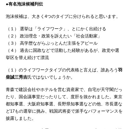
●有名泡沫候補列伝
泡沫候補は、大きく4つのタイプに分けられると思います。
（１） 選挙は「ライフワーク」、とにかく出続ける
（２） 政治理念・政策を訴えたい「社会活動家」
（３） 高学歴ながらぶっとんだ主張をアピール
（４） 過去に国政などで活動した経験があるが、政党や選
挙区を替え続けて漂流
（１）のライフワークタイプの代表格と言えば、誰あろう
羽
柴誠三秀吉
氏ではないでしょうか。
青森で建設会社やホテルを営む資産家で、自宅が天守閣だっ
たり、国会議事堂だったりして、度肝を抜かれました。東京
都知事選、大阪府知事選、長野県知事選などの他、市長選な
ど17もの選挙に挑み、戦国武将姿で派手なパフォーマンスを
披露しました。