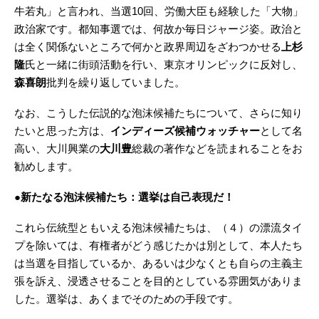
牛若丸」と言われ、当選10回、労働大臣も経験した「大物」
政治家です。都知事選では、何故か毎日ジャージ姿。政治と
は全く関係ないところで何かと政界周辺をざわつかせる
上杉
隆
氏と一緒に街頭活動を行い、東京オリンピックに反対し、
森喜朗
批判を繰り返していました。
なお、こうした伝説的な泡沫候補たちについて、さらに知り
たいと思った方は、
インディーズ候補ウォッチャー
として名
高い、大川興業の
大川豊
総裁の著作などを読まれることをお
勧めします。
●新たなる泡沫候補たち：選挙は自己表現だ！
これら伝統型ともいえる泡沫候補たちは、（４）の漂流タイ
プを除いては、有権者がどう感じたかは別として、本人たち
は当選を目指しているか、あるいは少なくとも自らの主義主
張を訴え、浸透させることを目的としている雰囲気がありま
した。選挙は、あくまでそのための手段です。