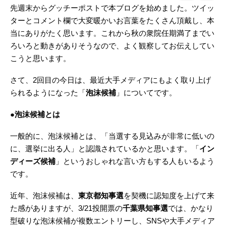
先週末からグッチーポストで本ブログを始めました。ツイッ
ターとコメント欄で大変暖かいお言葉をたくさん頂戴し、本
当にありがたく思います。これから秋の衆院任期満了までい
ろいろと動きがありそうなので、よく観察してお伝えしてい
こうと思います。
さて、2回目の今日は、最近大手メディアにもよく取り上げ
られるようになった「
泡沫候補
」についてです。
●泡沫候補とは
一般的に、泡沫候補とは、「当選する見込みが非常に低いの
に、選挙に出る人」と認識されているかと思います。「
イン
ディーズ候補
」というおしゃれな言い方もする人もいるよう
です。
近年、泡沫候補は、
東京都知事選
を契機に認知度を上げて来
た感がありますが、3/21投開票の
千葉県知事選
では、かなり
型破りな泡沫候補が複数エントリーし、SNSや大手メディア