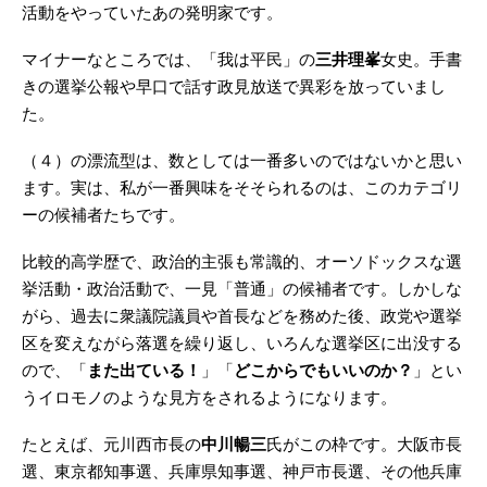
活動をやっていたあの発明家です。
マイナーなところでは、「我は平民」の
三井理峯
女史。手書
きの選挙公報や早口で話す政見放送で異彩を放っていまし
た。
（４）の漂流型は、数としては一番多いのではないかと思い
ます。実は、私が一番興味をそそられるのは、このカテゴリ
ーの候補者たちです。
比較的高学歴で、政治的主張も常識的、オーソドックスな選
挙活動・政治活動で、一見「普通」の候補者です。しかしな
がら、過去に衆議院議員や首長などを務めた後、政党や選挙
区を変えながら落選を繰り返し、いろんな選挙区に出没する
ので、「
また出ている！
」「
どこからでもいいのか？
」とい
うイロモノのような見方をされるようになります。
たとえば、元川西市長の
中川暢三
氏がこの枠です。大阪市長
選、東京都知事選、兵庫県知事選、神戸市長選、その他兵庫