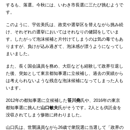
するも、落選。今秋には、いわき市長選に三たび挑むようで
す。
このように、宇佐美氏は、政党や選挙区を替えながら挑み続
け、それぞれの選挙においてはそれなりの健闘をしていま
す。したがって泡沫候補と片付けてしまうのは気の毒でもあ
りますが、負けが込み過ぎて、泡沫感が漂うようになってし
まいました。
また、長く国会議員を務め、大臣なども経験して政界引退し
た後、突如として東京都知事選に立候補し、過去の実績から
は考えられないような残念な泡沫候補になってしまった人も
います。
2012年の都知事選に立候補した
笹川堯
氏や、2016年の東京
都知事選に挑んだ
山口敏夫
氏がそうです。2人とも供託金を
没収されてしまう惨敗に終わりました。
山口氏は、世襲議員ながら26歳で衆院選に当選して「政界の