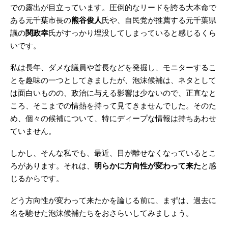
での露出が目立っています。圧倒的なリードを誇る大本命で
ある元千葉市長の
熊谷俊人
氏や、自民党が推薦する元千葉県
議の
関政幸
氏がすっかり埋没してしまっていると感じるくら
いです。
私は長年、ダメな議員や首長などを発掘し、モニターするこ
とを趣味の一つとしてきましたが、泡沫候補は、ネタとして
は面白いものの、政治に与える影響は少ないので、正直なと
ころ、そこまでの情熱を持って見てきませんでした。そのた
め、個々の候補について、特にディープな情報は持ちあわせ
ていません。
しかし、そんな私でも、最近、目が離せなくなっているとこ
ろがあります。それは、
明らかに方向性が変わって来た
と感
じるからです。
どう方向性が変わって来たかを論じる前に、まずは、過去に
名を馳せた泡沫候補たちをおさらいしてみましょう。