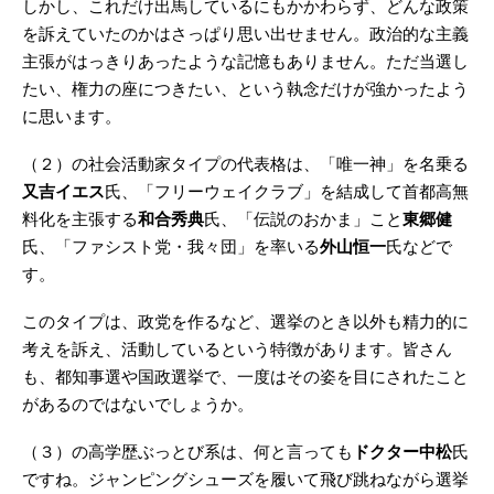
しかし、これだけ出馬しているにもかかわらず、どんな政策
を訴えていたのかはさっぱり思い出せません。政治的な主義
主張がはっきりあったような記憶もありません。ただ当選し
たい、権力の座につきたい、という執念だけが強かったよう
に思います。
（２）の社会活動家タイプの代表格は、「唯一神」を名乗る
又吉イエス
氏、「フリーウェイクラブ」を結成して首都高無
料化を主張する
和合秀典
氏、「伝説のおかま」こと
東郷健
氏、「ファシスト党・我々団」を率いる
外山恒一
氏などで
す。
このタイプは、政党を作るなど、選挙のとき以外も精力的に
考えを訴え、活動しているという特徴があります。皆さん
も、都知事選や国政選挙で、一度はその姿を目にされたこと
があるのではないでしょうか。
（３）の高学歴ぶっとび系は、何と言っても
ドクター中松
氏
ですね。ジャンピングシューズを履いて飛び跳ねながら選挙