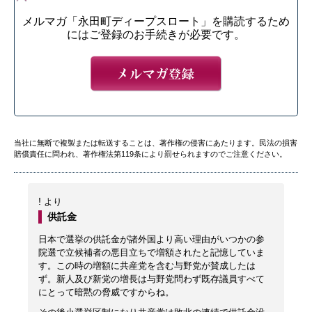
メルマガ「永田町ディープスロート」を購読するため
にはご登録のお手続きが必要です。
当社に無断で複製または転送することは、著作権の侵害にあたります。民法の損害
賠償責任に問われ、著作権法第119条により罰せられますのでご注意ください。
!
より
供託金
日本で選挙の供託金が諸外国より高い理由がいつかの参
院選で立候補者の悪目立ちで増額されたと記憶していま
す。この時の増額に共産党を含む与野党が賛成したは
ず。新人及び新党の増長は与野党問わず既存議員すべて
にとって暗黙の脅威ですからね。