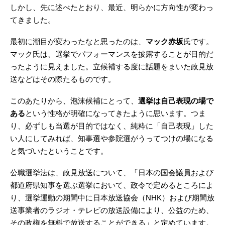
しかし、先に述べたとおり、最近、明らかに方向性が変わっ
てきました。
最初に潮目が変わったなと思ったのは、
マック赤坂
氏です。
マック氏は、選挙でパフォーマンスを披露することが目的だ
ったように見えました。立候補する度に話題をまいた政見放
送などはその際たるものです。
このあたりから、泡沫候補にとって、
選挙は自己表現の場で
ある
という性格が明確になってきたように思います。つま
り、必ずしも当選が目的ではなく、純粋に「自己表現」した
い人にしてみれば、知事選や参院選がうってつけの場になる
と気づいたということです。
公職選挙法は、政見放送について、「日本の国会議員および
都道府県知事を選ぶ選挙において、政令で定めるところによ
り、選挙運動の期間中に日本放送協会（NHK）および期間放
送事業者のラジオ・テレビの放送設備により、公益のため、
その政権を無料で放送することができる」と定めています。