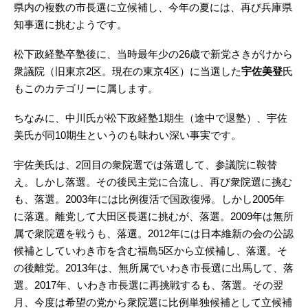
県内の複数の市長選に立候補し、今年の夏には、再び兵庫県
知事選に挑むようです。
松下政経塾卒塾後に、当時最年少の26歳で新党さきがけから
衆議院（旧東京2区。現在の東京4区）に当選した
宇佐美登
氏
もこのカテゴリーに属します。
ちなみに、中川氏が松下政経塾1期生（途中で退塾）、宇佐
美氏が同10期生というのも味わい深い事実です。
宇佐美氏は、2回目の衆院選では落選して、参議院に鞍替
え。しかし落選。その後民主党に合流し、再び衆院選に挑む
も、落選。2003年には比例復活で国政復帰。しかし2005年
に落選。離党して大田区長選に挑むが、落選。2009年は無所
属で衆院選を戦うも、落選。2012年には日本維新の会の公認
候補としていわき市を含む福島5区から立候補し、落選。そ
の後離党。2013年は、無所属でいわき市長選に出馬して、落
選。2017年、いわき市長選に再挑戦するも、落選。その翌
月、今度は希望の党から衆院選に比例単独候補として立候補