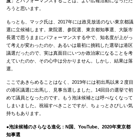
度
」とパフォーマンスすることは、よい広報活動になっただ
ろうと思います。
もっとも、マック氏は、2017年には政見放送のない東京都議
選に立候補します。衆院選、参院選、東京都知事選、大阪市
長選で思うままにパフォーマンスする中で、知名度が上がっ
て考えが変わったのか、あるいは最初に挑戦した選挙は港区
議選だったので、実は真面目にいつか政治家になることを考
えていたのか、その心中は分かりません。しかし、結果は落
選。
ここであきらめることはなく、2019年には初出馬以来２度目
の港区議選に出馬し、見事当選しました。14回目の選挙で初
めて議員となったのです。もう泡沫候補とは呼べなくなって
しまいました。祝福すべきことですが、ちょっとさびしい気
持ちもあります。
●泡沫候補のさらなる進化：N国、YouTube、2020年東京都
知事選