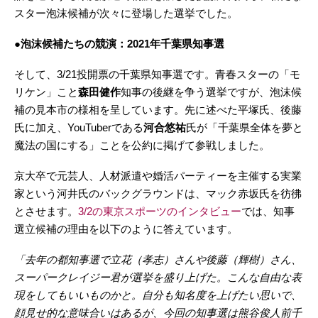
スター泡沫候補が次々に登場した選挙でした。
●泡沫候補たちの競演：2021年千葉県知事選
そして、3/21投開票の千葉県知事選です。青春スターの「モ
リケン」こと
森田健作
知事の後継を争う選挙ですが、泡沫候
補の見本市の様相を呈しています。先に述べた平塚氏、後藤
氏に加え、YouTuberである
河合悠祐
氏が「千葉県全体を夢と
魔法の国にする」ことを公約に掲げて参戦しました。
京大卒で元芸人、人材派遣や婚活パーティーを主催する実業
家という河井氏のバックグラウンドは、マック赤坂氏を彷彿
とさせます。
3/2の東京スポーツのインタビュー
では、知事
選立候補の理由を以下のように答えています。
「去年の都知事選で立花（孝志）さんや後藤（輝樹）さん、
スーパークレイジー君が選挙を盛り上げた。こんな自由な表
現をしてもいいものかと。自分も知名度を上げたい思いで、
顔見せ的な意味合いはあるが、今回の知事選は熊谷俊人前千