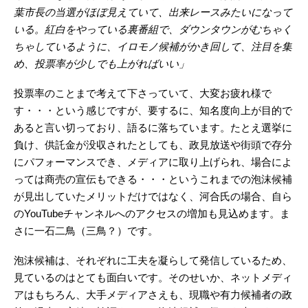
葉市長の当選がほぼ見えていて、出来レースみたいになって
いる。紅白をやっている裏番組で、ダウンタウンがむちゃく
ちゃしているように、イロモノ候補がかき回して、注目を集
め、投票率が少しでも上がればいい」
投票率のことまで考えて下さっていて、大変お疲れ様で
す・・・という感じですが、要するに、知名度向上が目的で
あると言い切っており、語るに落ちています。たとえ選挙に
負け、供託金が没収されたとしても、政見放送や街頭で存分
にパフォーマンスでき、メディアに取り上げられ、場合によ
っては商売の宣伝もできる・・・というこれまでの泡沫候補
が見出していたメリットだけではなく、河合氏の場合、自ら
のYouTubeチャンネルへのアクセスの増加も見込めます。ま
さに一石二鳥（三鳥？）です。
泡沫候補は、それぞれに工夫を凝らして発信しているため、
見ているのはとても面白いです。そのせいか、ネットメディ
アはもちろん、大手メディアさえも、現職や有力候補者の政