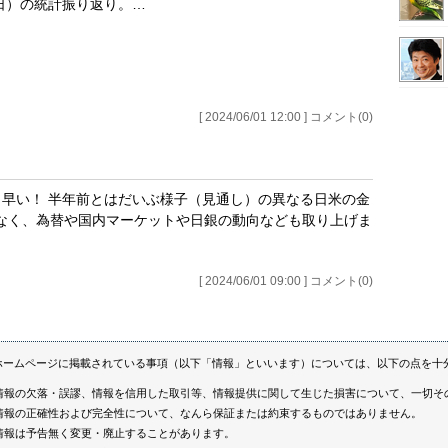
日）の統計振り返り。…
[ 2024/06/01 12:00 ] コメント(0)
。早い！ 半年前とはだいぶ様子（見通し）の異なる日米の金
なく、為替や国内マーケットや日銀の動向なども取り上げま
[ 2024/06/01 09:00 ] コメント(0)
ホームページに掲載されている事項（以下「情報」といいます）については、以下の点を十
情報の欠落・誤謬、情報を信用した取引等、情報提供に関して生じた損害について、一切そ
情報の正確性および完全性について、なんら保証または約束するものではありません。
情報は予告無く変更・廃止することがあります。