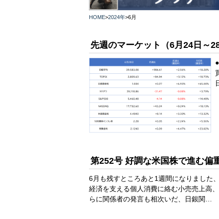
HOME
>
2024年
>
6月
先週のマーケット（6月24日～2
第252号 好調な米国株で進む偏
6月も残すところあと1週間になりました
経済を支える個人消費に絡む小売売上高、
らに関係者の発言も相次いだ、日銀関…