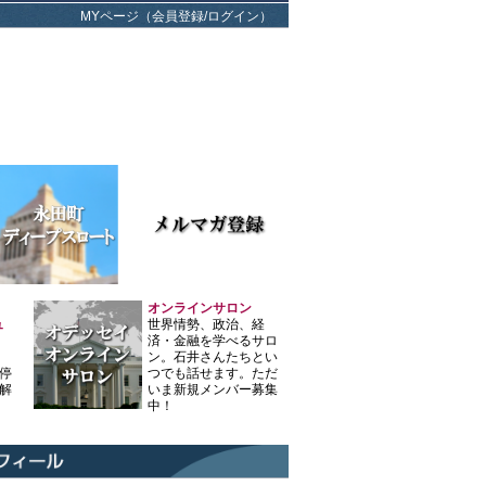
MYページ（会員登録/ログイン）
オンラインサロン
ュ
世界情勢、政治、経
済・金融を学べるサロ
ン。石井さんたちとい
停
つでも話せます。ただ
解
いま新規メンバー募集
中！