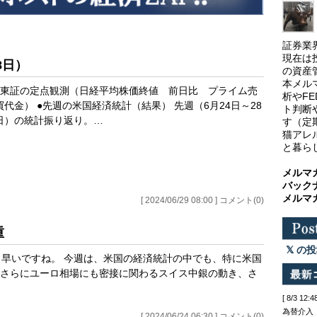
証券業
現在は
8日）
の資産
本メル
●東証の定点観測（日経平均株価終値 前日比 プライム売
析やF
買代金） ●先週の米国経済統計（結果） 先週（6月24日～28
ト判断
日）の統計振り返り。…
す（定
猫アレ
と暮ら
メルマ
バック
メルマ
[ 2024/06/29 08:00 ] コメント(0)
重
の投
、早いですね。 今週は、米国の経済統計の中でも、特に米国
さらにユーロ相場にも密接に関わるスイス中銀の動き、さ
[ 8/3 
為替介入
[ 2024/06/24 06:30 ] コメント(0)