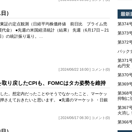
1日）
第374
●東証の定点観測（日経平均株価終値 前日比 プライム売
買代金） ●先週の米国経済統計（結果） 先週（6月17日～21
第373
日）の統計振り返り。…
第37
バックナ
第37
ぬ円安
[ 2024/06/22 16:00 ] コメント(0)
第370
を取り戻したCPIも、FOMCはタカ姿勢を維持
第369
第36
した。想定内だったことやそうでなかったこと、マーケッ
抑制に
押さえておきたいと思います。 ●先週のマーケット ・日銀
第367
火消し
[ 2024/06/17 06:30 ] コメント(0)
第366
4日）