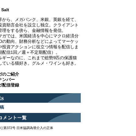
Salt
界から、メガバンク、米銀、英銀を経て、
投資助言会社を設立し独立。クライアント
管理をする傍ら、金融情報を発信。
マガでは、米国経済を中心にマクロ経済分
EDの動向、財務分析などによってマーケッ
や投資アクションに役立つ情報を配信しま
期配信1回／週＋不定期配信）。
ルギーなのに、これまで総勢9匹の保護猫
している猫好き。グルメ・ワインも好き。
ガのご紹介
ナンバー
ガ配信登録
稿
12:48 ] 第372号 日米協調為替介入の正体