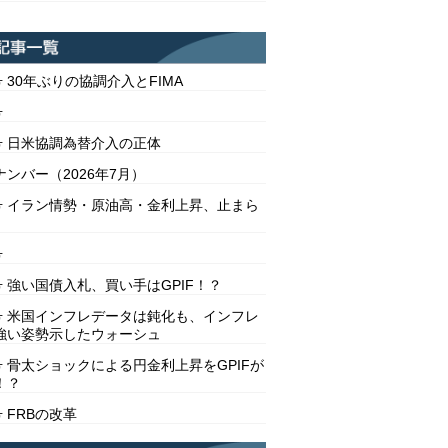
号 30年ぶりの協調介入とFIMA
号
2号 日米協調為替介入の正体
ンバー（2026年7月）
1号 イラン情勢・原油高・金利上昇、止まら
号
号 強い国債入札、買い手はGPIF！？
8号 米国インフレデータは鈍化も、インフレ
強い姿勢示したウォーシュ
号 骨太ショックによる円金利上昇をGPIFが
！？
号 FRBの改革