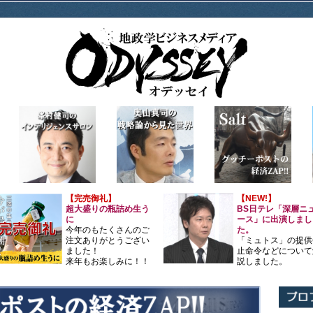
【完売御礼】
【NEW!】
超大盛りの瓶詰め生う
BS日テレ「深層ニ
に
ース」に出演しまし
今年のもたくさんのご
た。
注文ありがとうござい
「ミュトス」の提供
ました！
止命令などについて
来年もお楽しみに！！
説しました。