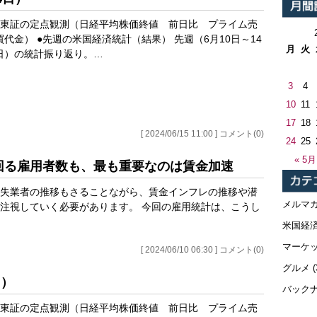
●東証の定点観測（日経平均株価終値 前日比 プライム売
買代金） ●先週の米国経済統計（結果） 先週（6月10日～14
月
火
日）の統計振り返り。…
3
4
10
11
17
18
[ 2024/06/15 11:00 ] コメント(0)
24
25
« 5月
上回る雇用者数も、最も重要なのは賃金加速
失業者の推移もさることながら、賃金インフレの推移や潜
メルマ
注視していく必要があります。 今回の雇用統計は、こうし
米国経
マーケ
[ 2024/06/10 06:30 ] コメント(0)
グルメ
(
日）
バック
●東証の定点観測（日経平均株価終値 前日比 プライム売