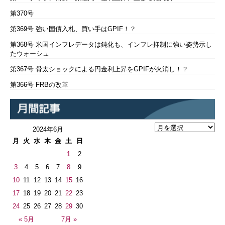
第370号
第369号 強い国債入札、買い手はGPIF！？
第368号 米国インフレデータは鈍化も、インフレ抑制に強い姿勢示し
たウォーシュ
第367号 骨太ショックによる円金利上昇をGPIFが火消し！？
第366号 FRBの改革
2024年6月
月
火
水
木
金
土
日
1
2
3
4
5
6
7
8
9
10
11
12
13
14
15
16
17
18
19
20
21
22
23
24
25
26
27
28
29
30
« 5月
7月 »