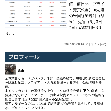
値 前日比 プライ
ム売買代金） ●先週
の米国経済統計（結
果） 先週（6月3日～
7日）の統計振り返
り。…
[ 2024/06/08 10:00 ] コメント(0)
Salt
証券業界から、メガバンク、米銀、英銀を経て、現在は投資助言会社
を設立し独立。クライアントの資産管理をする傍ら、金融情報を発
信。
本メルマガでは、米国経済を中心にマクロ経済分析やFEDの動向、財
務分析などによってマーケット判断や投資アクションに役立つ情報を
配信します（定期配信1回／週＋不定期配信）。
猫アレルギーなのに、これまで総勢9匹の保護猫と暮らしている猫好
き。グルメ・ワインも好き。