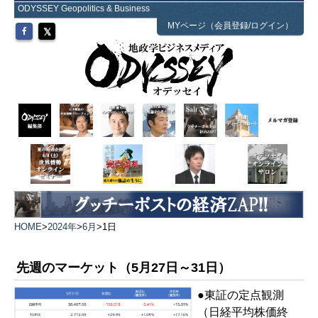
ODYSSEY Geopolitics & Business
MYページ（会員登録/ログイン）
HOME
>
2024年
>
6月
>
1日
先週のマーケット（5月27日～31日）
●東証の定点観測
（日経平均株価終