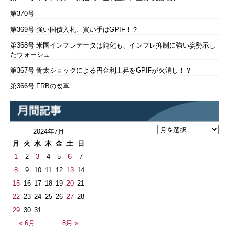
第370号
第369号 強い国債入札、買い手はGPIF！？
第368号 米国インフレデータは鈍化も、インフレ抑制に強い姿勢示し
たウォーシュ
第367号 骨太ショックによる円金利上昇をGPIFが火消し！？
第366号 FRBの改革
2024年7月
月
火
水
木
金
土
日
1
2
3
4
5
6
7
8
9
10
11
12
13
14
15
16
17
18
19
20
21
22
23
24
25
26
27
28
29
30
31
« 6月
8月 »