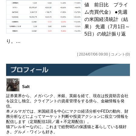
値 前日比 プライ
ム売買代金） ●先週
の米国経済統計（結
果） 先週（7月1日～
5日）の統計振り返
り。…
[ 2024/07/06 09:00 ] コメント(0)
Salt
証券業界から、メガバンク、米銀、英銀を経て、現在は投資助言会社
を設立し独立。クライアントの資産管理をする傍ら、金融情報を発
信。
本メルマガでは、米国経済を中心にマクロ経済分析やFEDの動向、財
務分析などによってマーケット判断や投資アクションに役立つ情報を
配信します（定期配信1回／週＋不定期配信）。
猫アレルギーなのに、これまで総勢9匹の保護猫と暮らしている猫好
き。グルメ・ワインも好き。