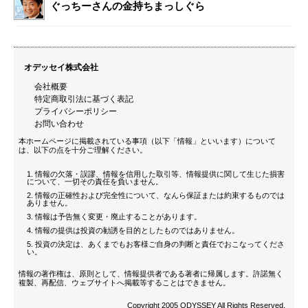
ぐっちーさんの金持ちまっしぐら
オデッセイ株式会社
会社概要
特定商取引法に基づく表記
プライバシーポリシー
お問い合わせ
本ホームページに掲載されている事項（以下「情報」といいます）について
は、以下の点を十分ご理解ください。
情報の欠落・誤謬、情報を信用した取引等、情報提供に関して生じた損害
について、一切その責任を負いません。
情報の正確性および完全性について、なんら保証または約束するものでは
ありません。
情報は予告無く変更・廃止することがあります。
情報の提供は投資の勧誘を目的としたものではありません。
投資の決定は、あくまでもお客様ご自身の判断と責任でおこなってくださ
い。
情報の著作権は、原則として、情報提供者である著者に帰属します。許諾無く
複製、再配信、ウェブサイトへ掲載等することはできません。
Copyright 2005 ODYSSEY All Rights Reserved.