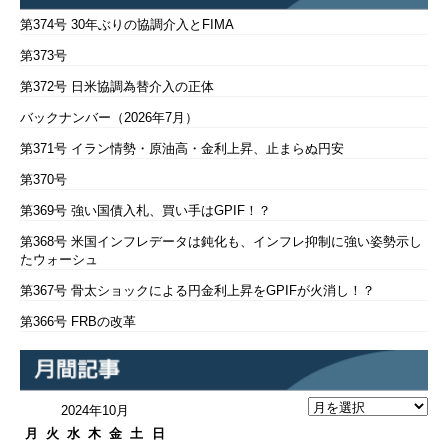
第374号 30年ぶりの協調介入とFIMA
第373号
第372号 日米協調為替介入の正体
バックナンバー（2026年7月）
第371号 イラン情勢・原油高・金利上昇、止まらぬ円安
第370号
第369号 強い国債入札、買い手はGPIF！？
第368号 米国インフレデータは鈍化も、インフレ抑制に強い姿勢示し
たウォーシュ
第367号 骨太ショックによる円金利上昇をGPIFが火消し！？
第366号 FRBの改革
2024年10月
月
火
水
木
金
土
日