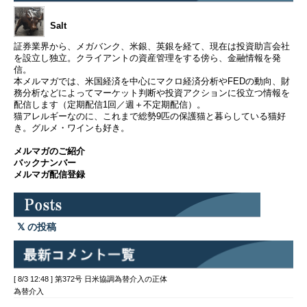
Salt
証券業界から、メガバンク、米銀、英銀を経て、現在は投資助言会社
を設立し独立。クライアントの資産管理をする傍ら、金融情報を発
信。
本メルマガでは、米国経済を中心にマクロ経済分析やFEDの動向、財
務分析などによってマーケット判断や投資アクションに役立つ情報を
配信します（定期配信1回／週＋不定期配信）。
猫アレルギーなのに、これまで総勢9匹の保護猫と暮らしている猫好
き。グルメ・ワインも好き。
メルマガのご紹介
バックナンバー
メルマガ配信登録
の投稿
[ 8/3 12:48 ] 第372号 日米協調為替介入の正体
為替介入