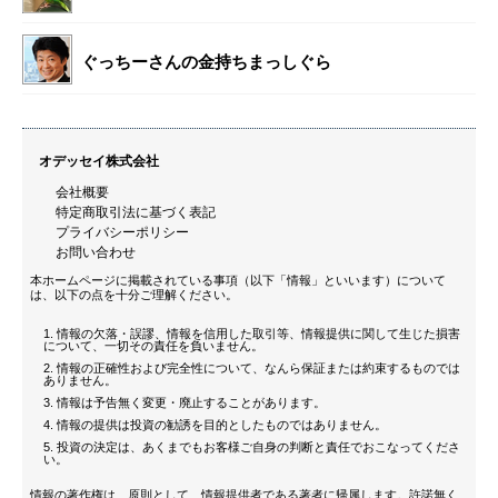
ぐっちーさんの金持ちまっしぐら
オデッセイ株式会社
会社概要
特定商取引法に基づく表記
プライバシーポリシー
お問い合わせ
本ホームページに掲載されている事項（以下「情報」といいます）について
は、以下の点を十分ご理解ください。
情報の欠落・誤謬、情報を信用した取引等、情報提供に関して生じた損害
について、一切その責任を負いません。
情報の正確性および完全性について、なんら保証または約束するものでは
ありません。
情報は予告無く変更・廃止することがあります。
情報の提供は投資の勧誘を目的としたものではありません。
投資の決定は、あくまでもお客様ご自身の判断と責任でおこなってくださ
い。
情報の著作権は、原則として、情報提供者である著者に帰属します。許諾無く