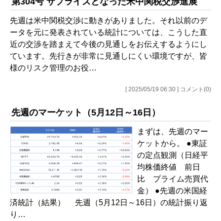
第304号 サプライズとなった米中関税交渉進展
先週は米中関税交渉に動きがありました。それ以前のデ
ータを元に発表されている統計については、こうした直
近の交渉を踏まえて今後の見通しをお伝えするようにし
ています。先行きが非常に見通しにくい環境ですが、皆
様のリスク管理のお役…
[ 2025/05/19 06:30 ] コメント(0)
先週のマーケット（5月12日～16日）
まずは、先週のマー
ケットから。 ●東証
の定点観測（日経平
均株価終値 前日
比 プライム売買代
金） ●先週の米国経
済統計（結果） 先週（5月12日～16日）の統計振り返
り…