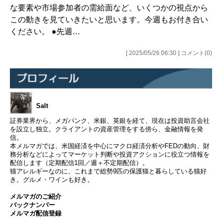
な要素や市場参加者の需給面など、いくつかの視点から
この動きを見ていきたいと思います。今週もお付き合い
ください。 ●先週…
[ 2025/05/26 06:30 ] コメント(0)
Salt
証券業界から、メガバンク、米銀、英銀を経て、現在は投資助言会社
を設立し独立。クライアントの資産管理をする傍ら、金融情報を発
信。
本メルマガでは、米国経済を中心にマクロ経済分析やFEDの動向、財
務分析などによってマーケット判断や投資アクションに役立つ情報を
配信します（定期配信1回／週＋不定期配信）。
猫アレルギーなのに、これまで総勢9匹の保護猫と暮らしている猫好
き。グルメ・ワインも好き。
メルマガのご紹介
バックナンバー
メルマガ配信登録