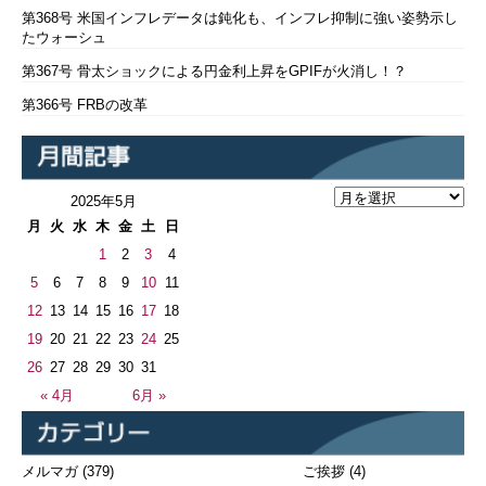
第368号 米国インフレデータは鈍化も、インフレ抑制に強い姿勢示し
たウォーシュ
第367号 骨太ショックによる円金利上昇をGPIFが火消し！？
第366号 FRBの改革
2025年5月
月
火
水
木
金
土
日
1
2
3
4
5
6
7
8
9
10
11
12
13
14
15
16
17
18
19
20
21
22
23
24
25
26
27
28
29
30
31
« 4月
6月 »
メルマガ
(379)
ご挨拶
(4)