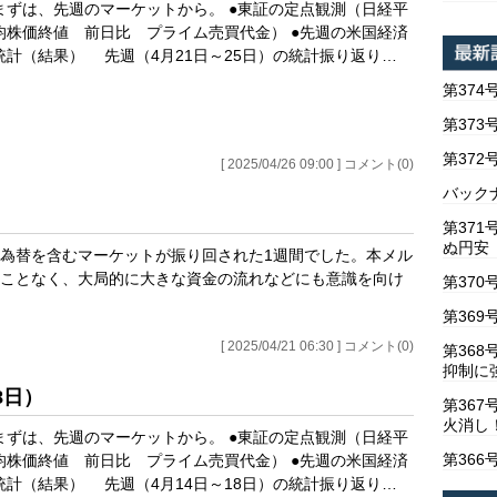
まずは、先週のマーケットから。 ●東証の定点観測（日経平
均株価終値 前日比 プライム売買代金） ●先週の米国経済
統計（結果） 先週（4月21日～25日）の統計振り返り…
第374
第373
第37
[ 2025/04/26 09:00 ] コメント(0)
バックナ
第37
ぬ円安
為替を含むマーケットが振り回された1週間でした。本メル
ことなく、大局的に大きな資金の流れなどにも意識を向け
第370
第369
[ 2025/04/21 06:30 ] コメント(0)
第36
抑制に
8日）
第367
火消し
まずは、先週のマーケットから。 ●東証の定点観測（日経平
第366
均株価終値 前日比 プライム売買代金） ●先週の米国経済
統計（結果） 先週（4月14日～18日）の統計振り返り…