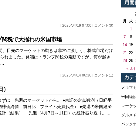
月
火
[ 2025/04/19 07:00 ] コメント(0)
1
7
8
ンプ関税で大揺れの米国市場
14
15
間、目先のマーケットの動きは非常に激しく、株式市場だけ
21
22
られました。発端はトランプ関税の発動ですが、何が起き
28
29
…
« 3月
[ 2025/04/14 06:30 ] コメント(1)
メルマ
日）
米国経
まずは、先週のマーケットから。 ●東証の定点観測（日経平
マーケ
均株価終値 前日比 プライム売買代金） ●先週の米国経済
統計（結果） 先週（4月7日～11日）の統計振り返り。…
グルメ
(
バック