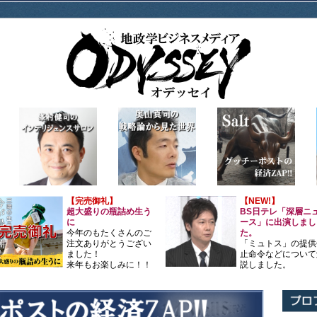
【完売御礼】
【NEW!】
超大盛りの瓶詰め生う
BS日テレ「深層ニ
に
ース」に出演しまし
今年のもたくさんのご
た。
注文ありがとうござい
「ミュトス」の提供
ました！
止命令などについて
来年もお楽しみに！！
説しました。