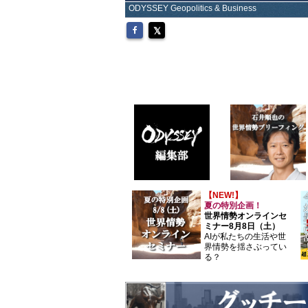
ODYSSEY Geopolitics & Business
【NEW!】
夏の特別企画！
世界情勢オンラインセ
ミナー8月8日（土）
AIが私たちの生活や世
界情勢を揺さぶってい
る？