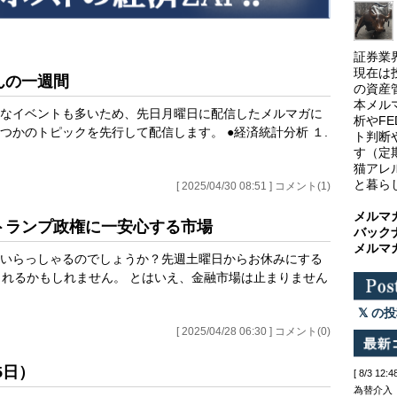
証券業
現在は
んの一週間
の資産
本メル
なイベントも多いため、先日月曜日に配信したメルマガに
析やF
かのトピックを先行して配信します。 ●経済統計分析 １.
ト判断
す（定
猫アレ
と暮ら
[ 2025/04/30 08:51 ] コメント(1)
メルマ
たトランプ政権に一安心する市場
バック
メルマ
いらっしゃるのでしょうか？先週土曜日からお休みにする
られるかもしれません。 とはいえ、金融市場は止まりません
の投
[ 2025/04/28 06:30 ] コメント(0)
5日）
[ 8/3 
為替介入