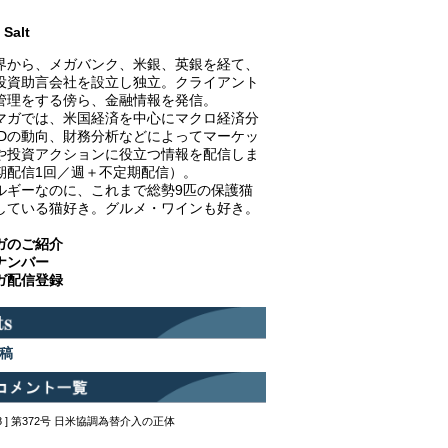
Salt
界から、メガバンク、米銀、英銀を経て、
投資助言会社を設立し独立。クライアント
管理をする傍ら、金融情報を発信。
マガでは、米国経済を中心にマクロ経済分
EDの動向、財務分析などによってマーケッ
や投資アクションに役立つ情報を配信しま
期配信1回／週＋不定期配信）。
ルギーなのに、これまで総勢9匹の保護猫
している猫好き。グルメ・ワインも好き。
ガのご紹介
ナンバー
ガ配信登録
稿
12:48 ] 第372号 日米協調為替介入の正体