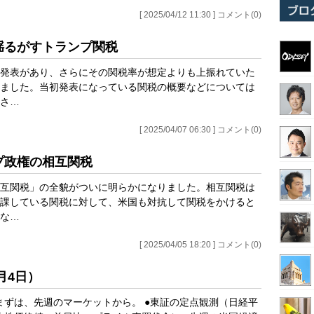
[ 2025/04/12 11:30 ] コメント(0)
を揺るがすトランプ関税
発表があり、さらにその関税率が想定よりも上振れていた
ました。当初発表になっている関税の概要などについては
さ…
[ 2025/04/07 06:30 ] コメント(0)
ンプ政権の相互関税
互関税」の全貌がついに明らかになりました。相互関税は
課している関税に対して、米国も対抗して関税をかけると
な…
[ 2025/04/05 18:20 ] コメント(0)
月4日）
まずは、先週のマーケットから。 ●東証の定点観測（日経平