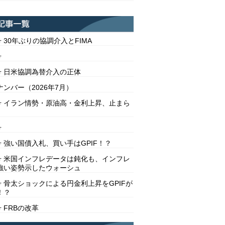
号 30年ぶりの協調介入とFIMA
号
2号 日米協調為替介入の正体
ンバー（2026年7月）
1号 イラン情勢・原油高・金利上昇、止まら
号
号 強い国債入札、買い手はGPIF！？
8号 米国インフレデータは鈍化も、インフレ
強い姿勢示したウォーシュ
号 骨太ショックによる円金利上昇をGPIFが
！？
号 FRBの改革