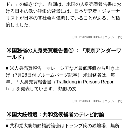
ド』」の続きです。 前回は、米国の人身売買報告書にお
ける日本の低い評価の背景には、日本研究者・ジャーナ
リストが日本の闇社会を強調していることがある、と指
摘しました。 …
[ 2015/09/08 00:49 ] コメント(5)
米国務省の人身売買報告書① ：『東京アンダーワ
ールド』
■ 米人身売買報告：マレーシアなど最低評価から引き上
げ（7月28日付ブルームバーグ記事） 米国務省は、毎
年、「人身売買報告書（Trafficking in Persons Repor
t）」を発表しています。 類似の文…
[ 2015/08/31 00:47 ] コメント(5)
米国大統領選：共和党候補者のテレビ討論
■ 共和党大統領候補討論会はトランプ氏の独壇場、無所