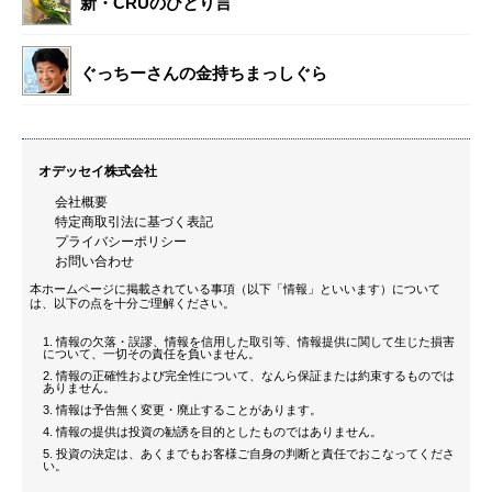
新・CRUのひとり言
ぐっちーさんの金持ちまっしぐら
オデッセイ株式会社
会社概要
特定商取引法に基づく表記
プライバシーポリシー
お問い合わせ
本ホームページに掲載されている事項（以下「情報」といいます）について
は、以下の点を十分ご理解ください。
情報の欠落・誤謬、情報を信用した取引等、情報提供に関して生じた損害
について、一切その責任を負いません。
情報の正確性および完全性について、なんら保証または約束するものでは
ありません。
情報は予告無く変更・廃止することがあります。
情報の提供は投資の勧誘を目的としたものではありません。
投資の決定は、あくまでもお客様ご自身の判断と責任でおこなってくださ
い。