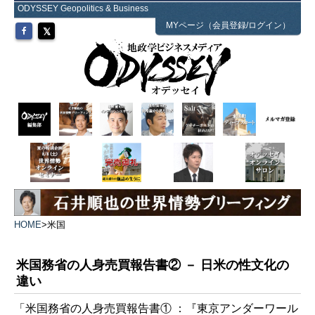
ODYSSEY Geopolitics & Business
MYページ（会員登録/ログイン）
HOME
>
米国
米国務省の人身売買報告書② － 日米の性文化の
違い
「米国務省の人身売買報告書① ：『東京アンダーワール