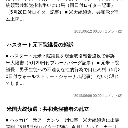
統領選共和党指名争いに出馬（同日付ロイター記事）
（5月28日付ロイター記事） ■ 米大統領選、共和党グラ
ム上院…
[ 2015/06/12 00:00 ] コメント(2)
ハスタート元下院議長の起訴
■ ハスタート元米下院議長を現金取引報告違反で起訴－
米大陪審（5月29日付ブルームバーグ記事） ■ 元米下院
議長、男子生徒への不適切な性的行為で口止め料（5月3
0日付ウォールストリートジャーナル記事） だいぶ遅れ
てしま…
[ 2015/06/06 00:00 ] コメント(2)
米国大統領選：共和党候補者の乱立
■ ハッカビー元アーカンソー州知事、米大統領選に出馬
表明（5月6日付ロイター記事） 今月に入って、カーリ