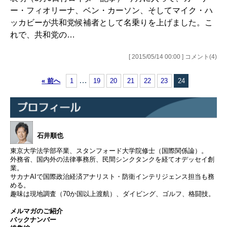
ー・フィオリーナ、ベン・カーソン、そしてマイク・ハ
ッカビーが共和党候補者として名乗りを上げました。こ
れで、共和党の…
[ 2015/05/14 00:00 ] コメント(4)
…
« 前へ
1
19
20
21
22
23
24
石井順也
東京大学法学部卒業、スタンフォード大学院修士（国際関係論）。
外務省、国内外の法律事務所、民間シンクタンクを経てオデッセイ創
業。
サカナAIで国際政治経済アナリスト・防衛インテリジェンス担当も務
める。
趣味は現地調査（70か国以上渡航）、ダイビング、ゴルフ、格闘技。
メルマガのご紹介
バックナンバー