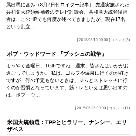
属出馬に含み（8月7日付ロイター記事） 先週実施された
共和党大統領候補者のテレビ討論会。共和党大統領候補
者は、このHPでも何度か述べてきましたが、現在17名
という乱立…
[ 2015/08/10 00:00 ] コメント(3)
ボブ・ウッドワード 『ブッシュの戦争』
ようやく金曜日、TGIFですね。週末、皆さんはいかがお
過ごしでしょうか。 私は、ゴルフや温泉に行くのが好き
ですが、何の予定もないときは、ジムとストレッチに行
くのが習慣となっています。筋トレといえば思い出すの
は、ボブ・ウ…
[ 2015/06/26 00:00 ] コメント(11)
米国大統領選：TPPとヒラリー、ナンシー、エリ
ザベス