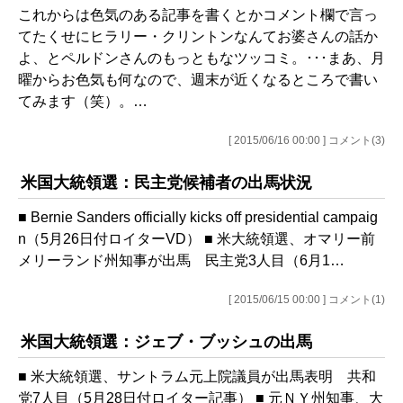
これからは色気のある記事を書くとかコメント欄で言っ
てたくせにヒラリー・クリントンなんてお婆さんの話か
よ、とペルドンさんのもっともなツッコミ。･･･まあ、月
曜からお色気も何なので、週末が近くなるところで書い
てみます（笑）。…
[ 2015/06/16 00:00 ] コメント(3)
米国大統領選：民主党候補者の出馬状況
■ Bernie Sanders officially kicks off presidential campaig
n（5月26日付ロイターVD） ■ 米大統領選、オマリー前
メリーランド州知事が出馬 民主党3人目（6月1…
[ 2015/06/15 00:00 ] コメント(1)
米国大統領選：ジェブ・ブッシュの出馬
■ 米大統領選、サントラム元上院議員が出馬表明 共和
党7人目（5月28日付ロイター記事） ■ 元ＮＹ州知事、大