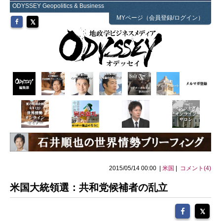
ODYSSEY Geopolitics & Business
MYページ（会員登録/ログイン）
2015/05/14 00:00 |
米国
|
コメント(4)
米国大統領選：共和党候補者の乱立