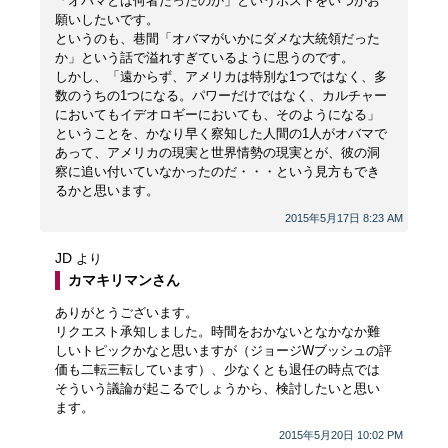
「オバマとは何者だったのか」というポストをいつかお
願いしたいです。
というのも、巷間「オバマがいかにダメな大統領だった
か」という話で溢れすぎているように思うのです。
しかし、「遠からず、アメリカは特別な1つではなく、多
数のうちの1つになる。パワーだけではなく、カルチャー
においてもイデオロギーにおいても、そのようになる」
ということを、かなり早く察知した人間の1人がオバマで
あって、アメリカの現実と世界情勢の現実とが、彼の洞
察に追い付いていなかったのだ・・・という見方もでき
るかと思います。
2015年5月17日 8:23 AM
JD
より
カマキリマンさん
ありがとうございます。
リクエスト承知しました。時間をおかないとなかなか難
しいトピックかなと思いますが（ジョージWブッシュの評
価も二転三転しています）、少なくとも退任の時点では
そういう議論が起こるでしょうから、検討したいと思い
ます。
2015年5月20日 10:02 PM