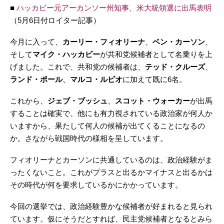
■
ハッカビー元アーカンソー州知事、米大統領選に出馬表明
（5月6日付ロイター記事）
今月に入って、
カーリー・フィオリーナ
、
ベン・カーソン
、
そして
マイク・ハッカビー
が共和党候補者として名乗りを上
げました。これで、共和党の候補者は、
テッド・クルーズ
、
ランド・ポール
、
マルコ・ルビオ
に加えて既に6名。
これから、
ジェブ・ブッシュ
、
スコット・ウォーカー
が出馬
することは確実で、他にも有力視されている政治家が何人か
いますから、果たして何人の候補が出てくることになるの
か。さながら戦国時代の様相を呈しています。
フィオリーナとカーソンに共通しているのは、政治経験がま
ったくないこと。これがプラスと出るかマイナスと出るかは
その時代が何を要求しているかにかかっています。
今回の選挙では、政治経験豊かな候補者が好まれると見られ
ています。仮にそうだとすれば、民主党候補者となるとみら