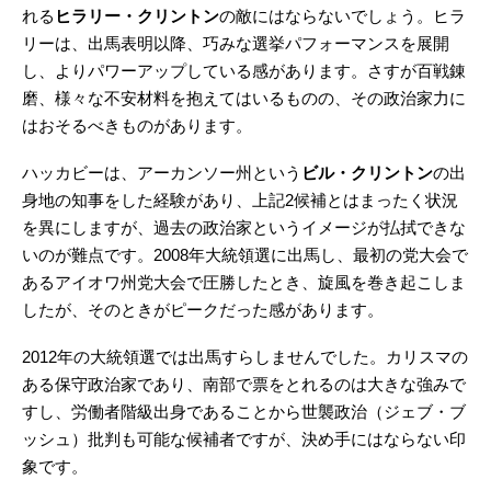
れる
ヒラリー・クリントン
の敵にはならないでしょう。ヒラ
リーは、出馬表明以降、巧みな選挙パフォーマンスを展開
し、よりパワーアップしている感があります。さすが百戦錬
磨、様々な不安材料を抱えてはいるものの、その政治家力に
はおそるべきものがあります。
ハッカビーは、アーカンソー州という
ビル・クリントン
の出
身地の知事をした経験があり、上記2候補とはまったく状況
を異にしますが、過去の政治家というイメージが払拭できな
いのが難点です。2008年大統領選に出馬し、最初の党大会で
あるアイオワ州党大会で圧勝したとき、旋風を巻き起こしま
したが、そのときがピークだった感があります。
2012年の大統領選では出馬すらしませんでした。カリスマの
ある保守政治家であり、南部で票をとれるのは大きな強みで
すし、労働者階級出身であることから世襲政治（ジェブ・ブ
ッシュ）批判も可能な候補者ですが、決め手にはならない印
象です。