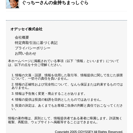
ぐっちーさんの金持ちまっしぐら
オデッセイ株式会社
会社概要
特定商取引法に基づく表記
プライバシーポリシー
お問い合わせ
本ホームページに掲載されている事項（以下「情報」といいます）について
は、以下の点を十分ご理解ください。
情報の欠落・誤謬、情報を信用した取引等、情報提供に関して生じた損害
について、一切その責任を負いません。
情報の正確性および完全性について、なんら保証または約束するものでは
ありません。
情報は予告無く変更・廃止することがあります。
情報の提供は投資の勧誘を目的としたものではありません。
投資の決定は、あくまでもお客様ご自身の判断と責任でおこなってくださ
い。
情報の著作権は、原則として、情報提供者である著者に帰属します。許諾無く
複製、再配信、ウェブサイトへ掲載等することはできません。
Copyright 2005 ODYSSEY All Rights Reserved.