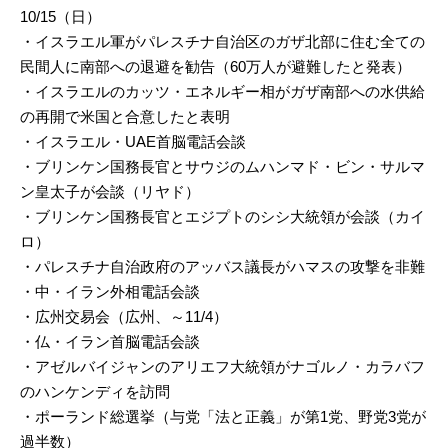
10/15（日）
・イスラエル軍がパレスチナ自治区のガザ北部に住む全ての
民間人に南部への退避を勧告（60万人が避難したと発表）
・イスラエルのカッツ・エネルギー相がガザ南部への水供給
の再開で米国と合意したと表明
・イスラエル・UAE首脳電話会談
・ブリンケン国務長官とサウジのムハンマド・ビン・サルマ
ン皇太子が会談（リヤド）
・ブリンケン国務長官とエジプトのシシ大統領が会談（カイ
ロ）
・パレスチナ自治政府のアッバス議長がハマスの攻撃を非難
・中・イラン外相電話会談
・広州交易会（広州、～11/4）
・仏・イラン首脳電話会談
・アゼルバイジャンのアリエフ大統領がナゴルノ・カラバフ
のハンケンディを訪問
・ポーランド総選挙（与党「法と正義」が第1党、野党3党が
過半数）