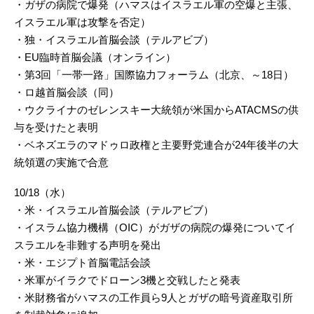
・ガザの病院で爆発（ハマスはイスラエル軍の空爆と主張、
イスラエル軍は攻撃を否定）
・独・イスラエル首脳会談（テルアビブ）
・EU臨時首脳会議（オンライン）
・第3回「一帯一路」国際協力フォーラム（北京、～18日）
・ロ越首脳会談（同）
・ウクライナのゼレンスキー大統領が米国からATACMSの供
与を受けたと表明
・ベネズエラのマドゥロ政権と主要野党連合が24年後半の大
統領選の実施で合意
10/18（水）
・米・イスラエル首脳会談（テルアビブ）
・イスラム協力機構（OIC）がガザの病院の爆発についてイ
スラエルを非難する声明を発出
・米・エジプト首脳電話会談
・米軍がイラクでドローン3機と交戦したと発表
・米財務省がハマスの工作員ら9人とガザの暗号資産取引所