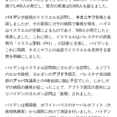
側で1,400人が死亡し、双方の死者は5,500人を超えました。
バイデン
大統領がイスラエルを訪問し、
ネタニヤフ
首相と会
談しましたが、その直前にガザの病院で爆発が発生。ハマス
はイスラエルの空爆によるものであり、500人が死亡したと
発表しました。これに対し、イスラエルはパレスチナの武装
勢力「イスラム聖戦（PIJ）」の誤射と主張し、バイデンも
これに同調。ネタニヤフとの会談でイスラエルを支持する姿
勢を明確にしました。
バイデンはイスラエル訪問前にヨルダンを訪問し、エジプト
の
シシ
大統領、ヨルダンの
アブドラ
国王、パレスチナ自治政
府の
アッバス
議長との4者会談に臨む予定でした。しかしガ
ザの病院の爆発が起こったことで、アブドラ国王の意向によ
りバイデンのヨルダン訪問は「延期」されました。
バイデンは帰国後、ホワイトハウスのオーバルオフィス（大
統領執務室）から国民に向けて演説を行いました。バイデン