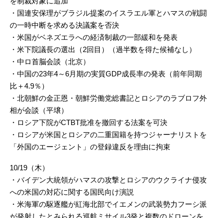
を制裁対象に追加
・国連安保理がブラジル提案のイスラエル軍とハマスの戦闘
の一時中断を求める決議案を否決
・米国がベネズエラへの経済制裁の一部緩和を発表
・米下院議長の選出（2回目）（過半数を得た候補なし）
・中ロ首脳会談（北京）
・中国の23年4～6月期の実質GDP成長率の発表（前年同期
比＋4.9％）
・北朝鮮の金正恩・朝鮮労働党総書記とロシアのラブロフ外
相が会談（平壌）
・ロシア下院がCTBT批准を撤回する法案を可決
・ロシアが米国とロシアの二重国籍を持つジャーナリストを
「外国のエージェント」の登録違反を理由に拘束
10/19（木）
・バイデン大統領がハマスの攻撃とロシアのウクライナ侵攻
への米国の対応に関する国民向け演説
・米海軍の駆逐艦が紅海北部でイエメンの武装勢力フーシ派
が発射したとみられる巡航ミサイル3発と複数のドローンを