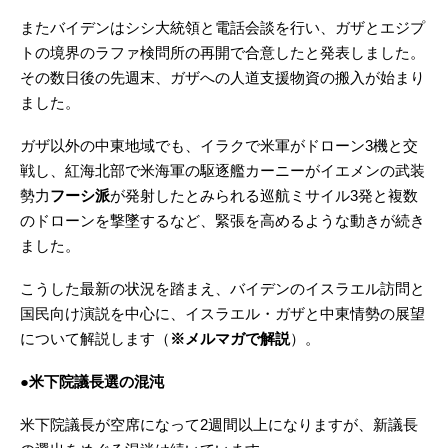
またバイデンはシシ大統領と電話会談を行い、ガザとエジプ
トの境界のラファ検問所の再開で合意したと発表しました。
その数日後の先週末、ガザへの人道支援物資の搬入が始まり
ました。
ガザ以外の中東地域でも、イラクで米軍がドローン3機と交
戦し、紅海北部で米海軍の駆逐艦カーニーがイエメンの武装
勢力
フーシ派
が発射したとみられる巡航ミサイル3発と複数
のドローンを撃墜するなど、緊張を高めるような動きが続き
ました。
こうした最新の状況を踏まえ、バイデンのイスラエル訪問と
国民向け演説を中心に、イスラエル・ガザと中東情勢の展望
について解説します（
※メルマガで解説
）。
●米下院議長選の混沌
米下院議長が空席になって2週間以上になりますが、新議長