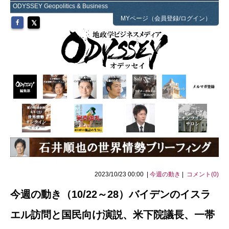
ODYSSEY Geopolitics & Business
MYページ（会員登録/ログイン）
2023/10/23 00:00 |
今週の動き
|
コメント(0)
今週の動き（10/22～28）バイデンのイスラ
エル訪問と国民向け演説、米下院議長、一帯