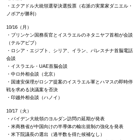
・エクアドル大統領選挙決選投票（右派の実業家ダニエル・
ノボアが勝利）
10/16（月）
・ブリンケン国務長官とイスラエルのネタニヤフ首相が会談
（テルアビブ）
・ロシア・エジプト、シリア、イラン、パレスチナ首脳電話
会談
・イスラエル・UAE首脳会談
・中ロ外相会談（北京）
・国連安保理がロシア提案のイスラエル軍とハマスの即時停
戦を求める決議案を否決
・印越外相会談（ハノイ）
10/17（火）
・バイデン大統領のヨルダン訪問の延期が発表
・米商務省が中国向けの半導体の輸出規制の強化を発表
・米下院議長の選出（過半数を得た候補なし）