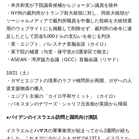
・米共和党が下院議長候補からジョーダン議員を除外
・NY州の裁判所がトランプ前大統領に対し、同前大統領が
ソーシャルメディアで裁判所職員を中傷した投稿を大統領選
用のウェブサイトにも掲載して削除せず、裁判所の命令に違
反したとして罰金5,000ドルの支払いを命じる判決
・英・エジプト、パレスチナ首脳会談（カイロ）
・英下院の補選（与党・保守党が2選挙区で敗北）
・ASEAN・湾岸協力会議（GCC）首脳会議（リヤド）
10/21（土）
・ガザとエジプトの境界のラファ検問所が再開、ガザへの人
道支援物資の搬入
・エジプト主催の「カイロ平和サミット」（カイロ）
・パキスタンのナワーズ・シャリフ元首相が英国から帰国
●バイデンのイスラエル訪問と国民向け演説
イスラエルと
ハマス
の軍事衝突が始まってから2週間が経ち
ました。これまでに少なくともガザで4,137人、イスラエル