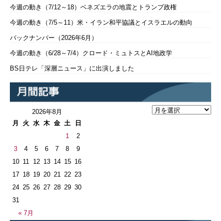
今週の動き（7/12～18）ベネズエラの地震とトランプ政権
今週の動き（7/5～11）米・イラン和平協議とイスラエルの動向
バックナンバー（2026年6月）
今週の動き（6/28～7/4）クロード・ミュトスとAI地政学
BS日テレ「深層ニュース」に出演しました
2026年8月
月
火
水
木
金
土
日
1
2
3
4
5
6
7
8
9
10
11
12
13
14
15
16
17
18
19
20
21
22
23
24
25
26
27
28
29
30
31
« 7月