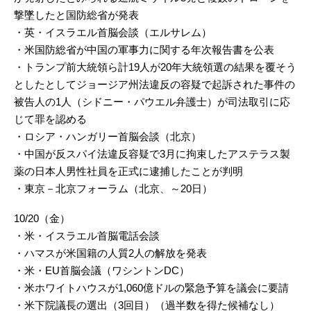
撃墜したと国防総省が発表
・英・イスラエル首脳会談（エルサレム）
・米国防総省が中国の軍事力に関する年次報告書を公表
・トランプ前大統領ら計19人が20年大統領選の結果を覆そう
としたとしてジョージア州法違反の容疑で起訴された事件の
被告人の1人（シドニー・パウエル弁護士）が司法取引に応
じて罪を認める
・ロシア・ハンガリー首脳会談（北京）
・中国が反スパイ法違反容疑で3月に拘束したアステラス製
薬の日本人男性社員を正式に逮捕したことが判明
・東京－北京フォーラム（北京、～20日）
10/20（金）
・米・イスラエル首脳電話会談
・ハマスが米国籍の人質2人の解放を発表
・米・EU首脳会議（ワシントンDC）
・米ホワイトハウスが1,060億ドルの緊急予算を議会に要請
・米下院議長の選出（3回目）（過半数を得た候補なし）