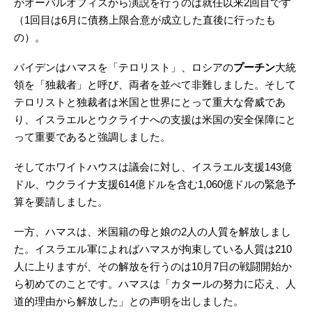
がオーバルオフィスから演説を行うのは就任以来2回目です
（1回目は6月に債務上限合意が成立した直後に行ったも
の）。
バイデンはハマスを「テロリスト」、ロシアの
プーチン
大統
領を「独裁者」と呼び、両者を並べて非難しました。そして
テロリストと独裁者は米国と世界にとって重大な脅威であ
り、イスラエルとウクライナへの支援は米国の安全保障にと
って重要であると強調しました。
そしてホワイトハウスは議会に対し、イスラエル支援143億
ドル、ウクライナ支援614億ドルを含む1,060億ドルの緊急予
算を要請しました。
一方、ハマスは、米国籍の母と娘の2人の人質を解放しまし
た。イスラエル軍によればハマスが拘束している人質は210
人に上りますが、その解放を行うのは10月7日の戦闘開始か
ら初めてのことです。ハマスは「カタールの努力に応え、人
道的理由から解放した」との声明を出しました。