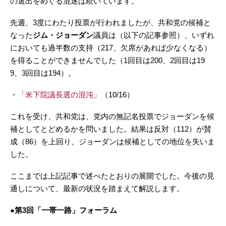
の選出をめぐる混迷は続いています。
先週、3度にわたり投票が行われましたが、共和党の候補と
なった
ジム・ジョーダン
議員は（以下の記事参照）、いずれ
においても過半数の支持（217、欠席があれば少なくなる）
を得ることができませんでした（1回目は200、2回目は19
9、3回目は194）。
・
「米下院議長選の混沌」
（10/16）
これを受け、共和党は、党内の無記名投票でジョーダンを候
補としてとどめるかを問いました。結果は反対（112）が賛
成（86）を上回り、ジョーダンは候補としての地位を失いま
した。
ここまでは上記記事で述べたとおりの展開でした。今後の見
通しについて、最新の状況を踏まえて解説します。
●第3回「一帯一路」フォーラム