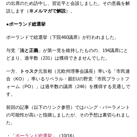
の出席のため訪中し、習近平と会談しました。その意義を解
説します（
※メルマガで解説
）。
●ポーランド総選挙
ポーランドで総選挙（下院460議席）が行われました。
与党「
法と正義
」が第一党を維持したものの、194議席にと
どまり、過半数（231）は獲得できませんでした。
一方、
トゥスク
元首相（元欧州理事会議長）率いる「市民連
合（KO）」率いるリベラル・親EUの野党「市民プラットフ
ォーム（PO）」は過半数の議席（246）を獲得する見通しで
す。
前回の記事（以下のリンク参照）ではハング・パーラメント
の可能性が高いと指摘しましたが、その予想は裏切られまし
た。
・
「ポーランド総選挙」
（10/16）