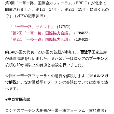
第3回「一帯一路」国際協力フォーラム（BRFIC）が北京で
開催されました。第1回（17年）、第2回（19年）に続くもの
です（以下の記事参照）。
・
「​『一帯一路』サミット」
（17/6/2）
・
「第2回『一帯一路』国際協力会議」
（19/4/22）
・
「第2回『一帯一路』国際協力会議」
（19/4/29）
約140か国の代表、23か国の首脳が参加し、
習近平
国家主席
が基調演説を行いました。また習近平はロシアの
プーチン
大
統領ら10か国以上の首脳と会談を行いました。
今回の一帯一路フォーラムの意義を解説します（
※メルマガ
で解説
）。なお習近平とプーチンの会談については次項で述
べます。
●中ロ首脳会談
ロシアのプーチン大統領が一帯一路フォーラム（前項参照）