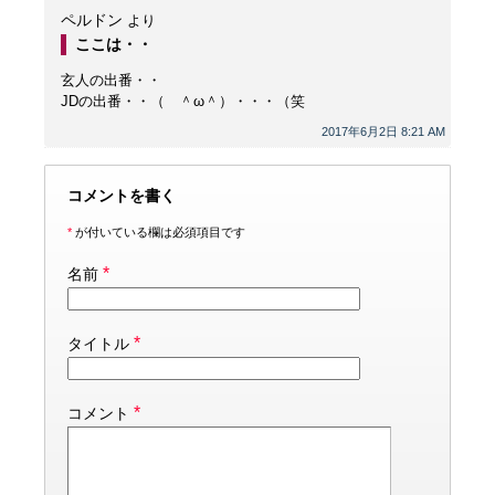
ペルドン
より
ここは・・
玄人の出番・・
JDの出番・・（ ＾ω＾）・・・（笑
2017年6月2日 8:21 AM
コメントを書く
*
が付いている欄は必須項目です
*
名前
*
タイトル
*
コメント