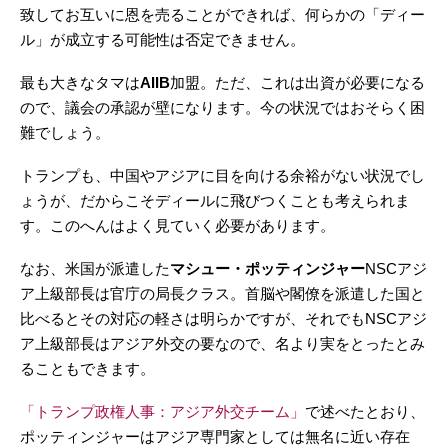
致してお互いに恩を売ることができれば、何らかの「ディー
ル」が成立する可能性は否定できません。
最も大きなタマは
AIIB
加盟。ただ、これは出資が必要になる
ので、議会の承認が壁になります。今の状況ではおそらく困
難でしょう。
トランプも、中国やアジアに目を向ける余裕がない状況でし
ょうが、だからこそディールに飛びつくことも考えられま
す。このへんはよく見ていく必要があります。
なお、米国が派遣した
マシュー・ポッティンジャー
NSCアジ
ア上級部長は官庁の局長クラス。首脳や閣僚を派遣した国と
比べるとその対応の軽さは明らかですが、それでもNSCアジ
ア上級部長はアジア外交の要なので、名より実をとったとみ
ることもできます。
「トランプ政権人事：アジア外交チーム」
で述べたとおり、
ポッティンジャーはアジア専門家としては無名に近い存在