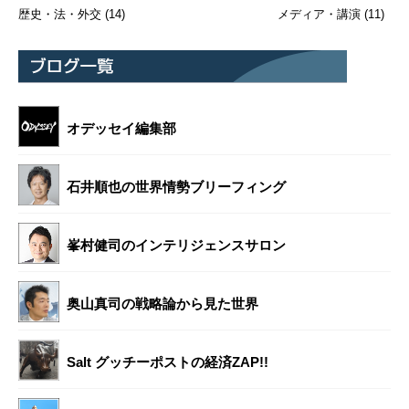
歴史・法・外交
(14)
メディア・講演
(11)
オデッセイ編集部
石井順也の世界情勢ブリーフィング
峯村健司のインテリジェンスサロン
奥山真司の戦略論から見た世界
Salt グッチーポストの経済ZAP!!