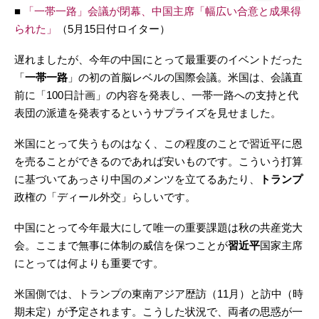
​■
「一帯一路」会議が閉幕、中国主席「幅広い合意と成果得
られた」
（5月15日付ロイター）
遅れましたが、今年の中国にとって最重要のイベントだった
「
一帯一路
」の初の首脳レベルの国際会議。米国は、会議直
前に「100日計画」の内容を発表し、一帯一路への支持と代
表団の派遣を発表するというサプライズを見せました。
米国にとって失うものはなく、この程度のことで習近平に恩
を売ることができるのであれば安いものです。こういう打算
に基づいてあっさり中国のメンツを立てるあたり、
トランプ
政権の「ディール外交」らしいです。
中国にとって今年最大にして唯一の重要課題は秋の共産党大
会。ここまで無事に体制の威信を保つことが
習近平
国家主席
にとっては何よりも重要です。
米国側では、トランプの東南アジア歴訪（11月）と訪中（時
期未定）が予定されます。こうした状況で、両者の思惑が一