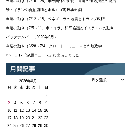
今週の動き（7/19～25）米欧関係の変化、香港の優遇措置の復活
米・イランの合意崩壊とホルムズ海峡再封鎖
今週の動き（7/12～18）ベネズエラの地震とトランプ政権
今週の動き（7/5～11）米・イラン和平協議とイスラエルの動向
バックナンバー（2026年6月）
今週の動き（6/28～7/4）クロード・ミュトスとAI地政学
BS日テレ「深層ニュース」に出演しました
2026年8月
月
火
水
木
金
土
日
1
2
3
4
5
6
7
8
9
10
11
12
13
14
15
16
17
18
19
20
21
22
23
24
25
26
27
28
29
30