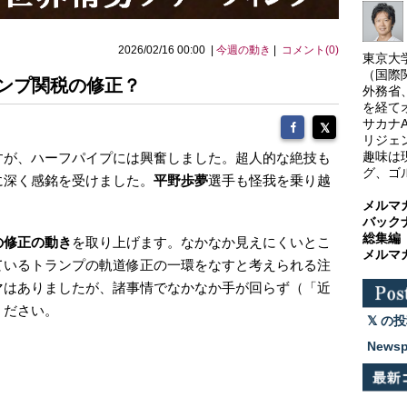
2026/02/16 00:00 |
今週の動き
|
コメント(0)
東京大
（国際
ランプ関税の修正？
外務省
を経て
サカナ
リジェ
趣味は
すが、ハーフパイプには興奮しました。超人的な絶技も
グ、ゴ
に深く感銘を受けました。
平野歩夢
選手も怪我を乗り越
メルマ
バック
総集編
の修正の動き
を取り上げます。なかなか見えにくいとこ
メルマ
ているトランプの軌道修正の一環をなすと考えられる注
マはありましたが、諸事情でなかなか手が回らず（「近
ください。
の投
News