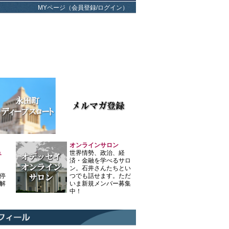
MYページ（会員登録/ログイン）
オンラインサロン
ュ
世界情勢、政治、経
済・金融を学べるサロ
ン。石井さんたちとい
停
つでも話せます。ただ
解
いま新規メンバー募集
中！