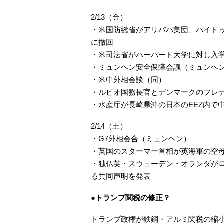
2/13（金）
・米国防総省がアリババ集団、バイドゥ
に撤回
・米司法省がハーバード大学に対し入
・ミュンヘン安全保障会議（ミュンヘン
・米中外相会談（同）
・ルビオ国務長官とデンマークのフレ
・水産庁が長崎県沖の日本のEEZ内で
2/14（土）
・G7外相会合（ミュンヘン）
・英国のスターマー首相が英海軍の空
・独仏英・スウェーデン・オランダが
る共同声明を発表
●トランプ関税の修正？
トランプ政権が鉄鋼・アルミ関税の縮