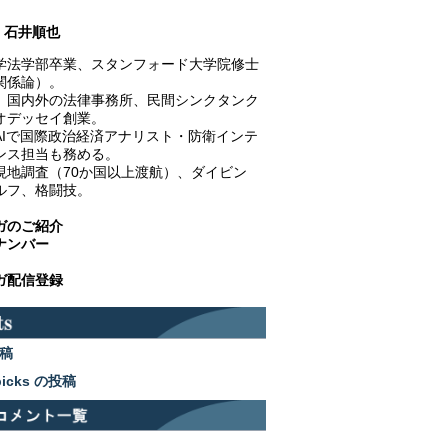
石井順也
学法学部卒業、スタンフォード大学院修士
関係論）。
、国内外の法律事務所、民間シンクタンク
オデッセイ創業。
AIで国際政治経済アナリスト・防衛インテ
ンス担当も務める。
現地調査（70か国以上渡航）、ダイビン
ルフ、格闘技。
ガのご紹介
ナンバー
ガ配信登録
稿
picks の投稿