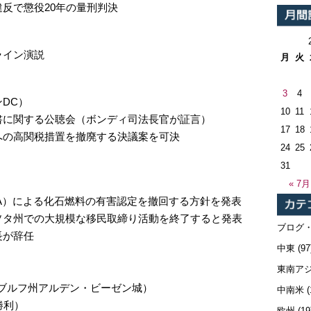
反で懲役20年の量刑判決
ライン演説
月
火
3
4
DC）
10
11
書に関する公聴会（ボンディ司法長官が証言）
17
18
への高関税措置を撤廃する決議案を可決
24
25
31
« 7月
A）による化石燃料の有害認定を撤回する方針を発表
ソタ州での大規模な移民取締り活動を終了すると発表
ブログ
長が辞任
中東
(97
東南ア
ブルフ州アルデン・ビーゼン城）
中南米
(
勝利）
欧州
(19