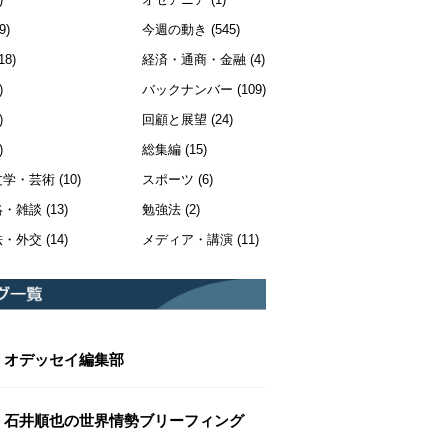
9)
今週の動き
(545)
18)
経済・通商・金融
(4)
)
バックナンバー
(109)
)
回顧と展望
(24)
)
総集編
(15)
文学・芸術
(10)
スポーツ
(6)
絡・雑談
(13)
勉強法
(2)
法・外交
(14)
メディア・講演
(11)
オデッセイ編集部
石井順也の世界情勢ブリーフィング