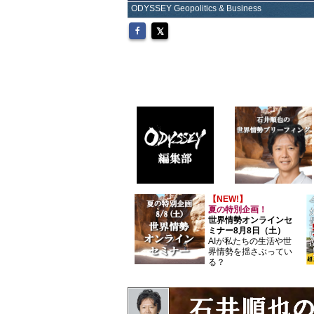
ODYSSEY Geopolitics & Business
【NEW!】
夏の特別企画！
世界情勢オンラインセ
ミナー8月8日（土）
AIが私たちの生活や世
界情勢を揺さぶってい
る？