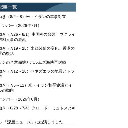
動き（8/2～8）米・イランの軍事対立
ンバー（2026年7月）
き（7/26～8/1）中国AIの台頭、ウクライ
防相人事の混乱
動き（7/19～25）米欧関係の変化、香港の
置の復活
ランの合意崩壊とホルムズ海峡再封鎖
動き（7/12～18）ベネズエラの地震とトラ
権
動き（7/5～11）米・イラン和平協議とイ
ルの動向
ンバー（2026年6月）
き（6/28～7/4）クロード・ミュトスとAI
テレ「深層ニュース」に出演しました