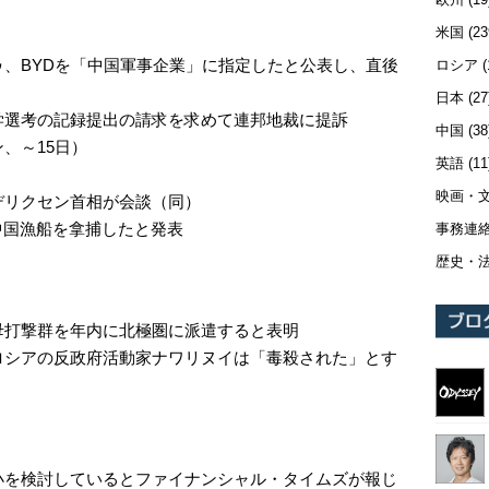
米国
(23
、BYDを「中国軍事企業」に指定したと公表し、直後
ロシア
(
日本
(27
学選考の記録提出の請求を求めて連邦地裁に提訴
中国
(38
、～15日）
英語
(11
映画・
デリクセン首相が会談（同）
中国漁船を拿捕したと発表
事務連
歴史・
母打撃群を年内に北極圏に派遣すると表明
ロシアの反政府活動家ナワリヌイは「毒殺された」とす
小を検討しているとファイナンシャル・タイムズが報じ