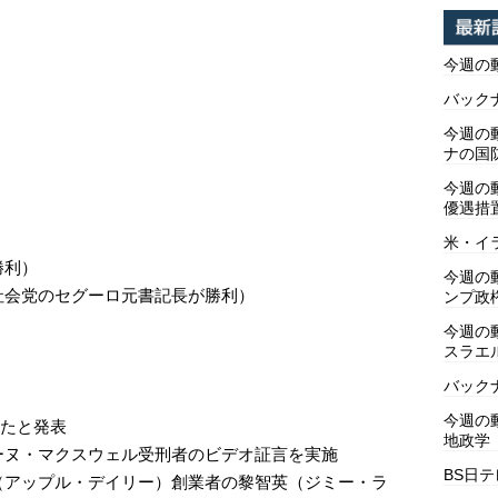
今週の
バックナ
今週の動
ナの国
今週の
優遇措
米・イ
勝利）
今週の
社会党のセグーロ元書記長が勝利）
ンプ政
今週の
スラエ
バックナ
今週の動
したと発表
地政学
ーヌ・マクスウェル受刑者のビデオ証言を実施
BS日
（アップル・デイリー）創業者の黎智英（ジミー・ラ