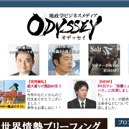
【完売御礼】
【NEW!】
超大盛りの瓶詰め生う
BS日テレ「深層ニ
に
ース」に出演しまし
今年のもたくさんのご
た。
注文ありがとうござい
「ミュトス」の提供
ました！
止命令などについて
来年もお楽しみに！！
説しました。