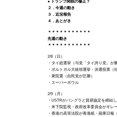
● トランプ関税の修正？
２．今週の動き
３．近況報告
４．あとがき
＊＊＊＊＊＊＊＊＊＊＊
先週の動き
＊＊＊＊＊＊＊＊＊＊＊
2/8（日）
・タイ総選挙（与党「タイ誇り党」が
・ポルトガル大統領選挙・決選投票（
・衆院選（自民党が圧勝）
・スーパーボウル
2/9（月）
・USTRがバングラと貿易協定を締結
・米下院監視・政府改革委員会がギレ
・香港の高等法院が香港紙・蘋果日報