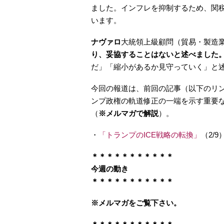
ました。インフレを抑制するため、関
います。
ナヴァロ
大統領上級顧問（貿易・製造
り、妥協することはないと述べました
だ」「縮小があるか見守っていく」と
今回の報道は、前回の記事（以下のリ
ンプ政権の軌道修正の一端を示す重要
（
※メルマガで解説
）。
・
「トランプのICE戦略の転換」
（2/9
＊＊＊＊＊＊＊＊＊＊＊
今週の動き
＊＊＊＊＊＊＊＊＊＊＊
※メルマガをご覧下さい。