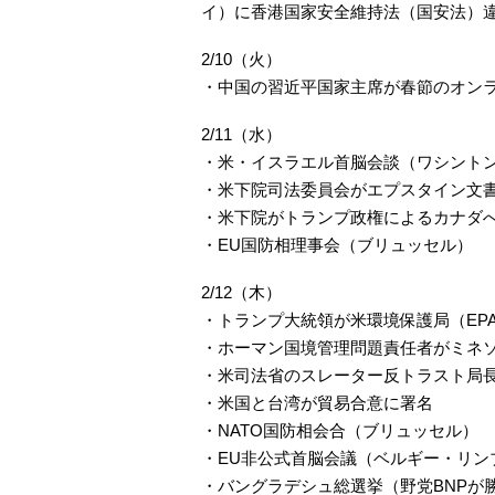
イ）に香港国家安全維持法（国安法）違
2/10（火）
・中国の習近平国家主席が春節のオン
2/11（水）
・米・イスラエル首脳会談（ワシントン
・米下院司法委員会がエプスタイン文
・米下院がトランプ政権によるカナダ
・EU国防相理事会（ブリュッセル）
2/12（木）
・トランプ大統領が米環境保護局（EP
・ホーマン国境管理問題責任者がミネ
・米司法省のスレーター反トラスト局
・米国と台湾が貿易合意に署名
・NATO国防相会合（ブリュッセル）
・EU非公式首脳会議（ベルギー・リン
・バングラデシュ総選挙（野党BNPが