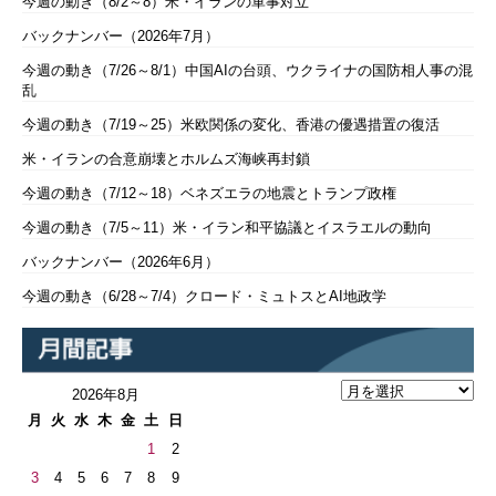
今週の動き（8/2～8）米・イランの軍事対立
バックナンバー（2026年7月）
今週の動き（7/26～8/1）中国AIの台頭、ウクライナの国防相人事の混
乱
今週の動き（7/19～25）米欧関係の変化、香港の優遇措置の復活
米・イランの合意崩壊とホルムズ海峡再封鎖
今週の動き（7/12～18）ベネズエラの地震とトランプ政権
今週の動き（7/5～11）米・イラン和平協議とイスラエルの動向
バックナンバー（2026年6月）
今週の動き（6/28～7/4）クロード・ミュトスとAI地政学
2026年8月
月
火
水
木
金
土
日
1
2
3
4
5
6
7
8
9