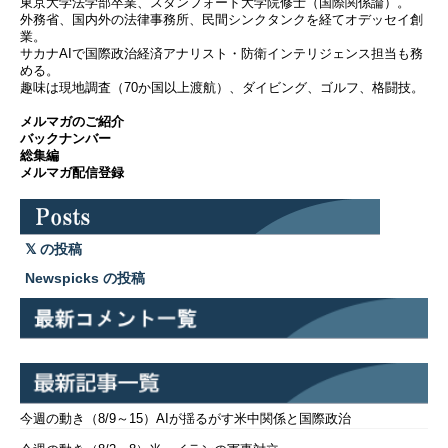
東京大学法学部卒業、スタンフォード大学院修士（国際関係論）。
外務省、国内外の法律事務所、民間シンクタンクを経てオデッセイ創
業。
サカナAIで国際政治経済アナリスト・防衛インテリジェンス担当も務
める。
趣味は現地調査（70か国以上渡航）、ダイビング、ゴルフ、格闘技。
メルマガのご紹介
バックナンバー
総集編
メルマガ配信登録
の投稿
Newspicks の投稿
今週の動き（8/9～15）AIが揺るがす米中関係と国際政治