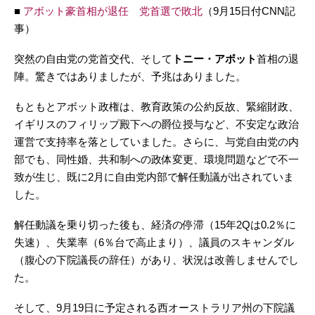
■
アボット豪首相が退任 党首選で敗北
（9月15日付CNN記
事）
突然の自由党の党首交代、そして
トニー・アボット
首相の退
陣。驚きではありましたが、予兆はありました。
もともとアボット政権は、教育政策の公約反故、緊縮財政、
イギリスのフィリップ殿下への爵位授与など、不安定な政治
運営で支持率を落としていました。さらに、与党自由党の内
部でも、同性婚、共和制への政体変更、環境問題などで不一
致が生じ、既に2月に自由党内部で解任動議が出されていま
した。
解任動議を乗り切った後も、経済の停滞（15年2Qは0.2％に
失速）、失業率（6％台で高止まり）、議員のスキャンダル
（腹心の下院議長の辞任）があり、状況は改善しませんでし
た。
そして、9月19日に予定される西オーストラリア州の下院議