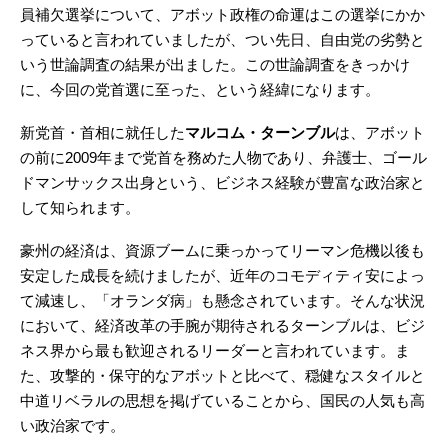
員補欠選挙について、アボット政権の命運はこの選挙にかか
っていると言われていましたが、つい先日、自由党の劣勢と
いう世論調査の結果が出ました。この世論調査をきっかけ
に、今回の党首選に至った、という経緯になります。
新党首・首相に就任した
マルコム・ターンブル
は、アボット
の前に2009年まで党首を務めた人物であり、弁護士、ゴール
ドマンサックス出身という、ビジネス経験が豊富な政治家と
して知られます。
豪州の経済は、資源ブームに乗っかってリーマン危機以後も
安定した成長を続けましたが、近年のコモディティ安によっ
て減速し、「オランダ病」も懸念されています。そんな状況
において、経済改革の手腕が期待されるターンブルは、ビジ
ネス界から最も歓迎されるリーダーと言われています。ま
た、攻撃的・保守的なアボットと比べて、穏健なスタイルと
中道リベラルの思想を掲げていることから、国民の人気も高
い政治家です。