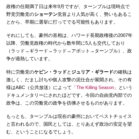
政権の任期満了日は来年9月ですが、ターンブルは現時点で
野党労働党の
ショーテン
党首より人気が高く、勢いもあるこ
とから、早期に選挙に打ってでる可能性もあります。
それにしても、豪州の首相は、ハワード長期政権後の2007年
以降、労働党政権の時代から数年間に5人も交代しており
（ラッド→ギラード→ラッド→アボット→ターンブル）、政
争が過熱しています。
特に労働党の
ケビン・ラッド
と
ジュリア・ギラード
の確執は
激しく、だまし討ちや個人攻撃の泥仕合が展開され、その有
様はABC（公共放送）によって
「The Killing Season」
という
ドキュメンタリーにされたほどです。今回の自由党内部での
政争は、この労働党の政争を彷彿させるものがあります。
もっとも、ターンブルは現在の豪州においてベストチョイス
と言われるので、国民としては、とりあえず政治の安定を望
む、ということになるでしょう。