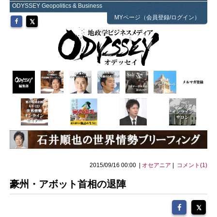
ODYSSEY Geopolitics & Business
MYページ（会員登録/ログイン）
2015/09/16 00:00 |
オセアニア
|
コメント(1)
豪州・アボット首相の退陣