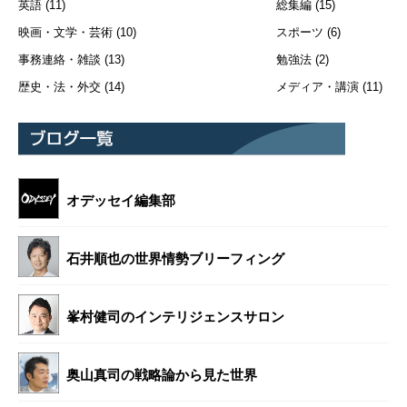
英語
(11)
総集編
(15)
映画・文学・芸術
(10)
スポーツ
(6)
事務連絡・雑談
(13)
勉強法
(2)
歴史・法・外交
(14)
メディア・講演
(11)
オデッセイ編集部
石井順也の世界情勢ブリーフィング
峯村健司のインテリジェンスサロン
奥山真司の戦略論から見た世界