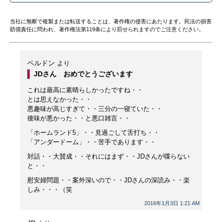
当社に無断で複製または転送することは、著作権の侵害にあたります。民法の損害
賠償責任に問われ、著作権法第119条により罰せられますのでご注意ください。
ペルドン
より
JDさん おめでとうございます
これは最高に素晴らしかったですね・・
とは思えなかった・・
悪趣味が高じすぎて・・三分の一寝ていた・・
後味が悪かった・・と悪口雑言・・
「ホームランド5」・・見過ごして舌打ち・・
「アンダードーム」・・苦手であります・・
対話・・大賛成・・それにはまず・・JDさんが喋らない
と・・
慰安婦問題・・案外深いので・・JDさんの深読み・・楽
しみ・・・（笑
2016年1月3日 1:21 AM