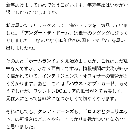
新年あけましておめでとうございます。年末年始はいかがお
過ごしだったでしょうか。
私は思い切りリラックスして、海外ドラマを一気見していま
した。『
アンダー・ザ・ドーム
』は後半のグダグダにびっく
りしました･･･なんとなく80年代の米国ドラマ『
V
』を思い
出しましたね。
そのあと『
ホームランド
』を見始めましたが、これはまだ途
中なんですが、かなり面白いですね。情報機関の実務が細か
く描かれていて、インテリジェンス・オフィサーの苦労がよ
く分かります。あと、これは『
ハウス・オブ・カード
』もそ
うでしたが、ワシントンDCエリアの風景がとても美しく、
元住人にとっては非常になつかしくて切なくなります。
それにしても、
クレア・デーンズ
も、『
ロミオとジュリエッ
ト
』の可憐さはどこへやら、すっかり貫禄がついたなあ･･･
と思いました。