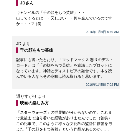
JDさん
キャンベルの「千の顔をもつ英雄」・・
出してくるとは・・又しぶい・・何を企んでいるのです
か・・・?（笑
2016年1月4日 8:49 AM
JD
より
千の顔をもつ英雄
記事にも書いたとおり、『マッドマックス 怒りのデス・
ロード』は『千の顔をもつ英雄』を意識したプロットに
なっています。神話とディストピアの融合です。本を読
んでいる人ならその意味は読み取れると思います。
2016年1月5日 7:02 PM
通りすがり
より
映画の楽しみ方
「スターウォーズ」の世界観が分からないので、これま
で最後まで辿り着いた経験がありませんでした（苦笑）
この記事で、このように様々な文化圏の監督に影響を与
えた『千の顔をもつ英雄』という作品があるのか、、、