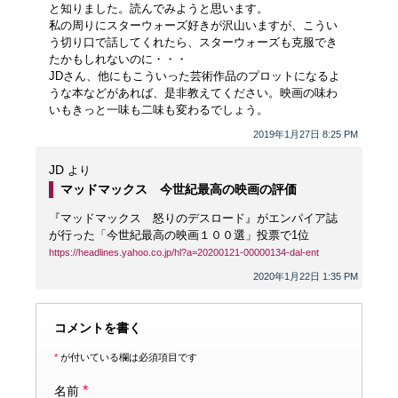
と知りました。読んでみようと思います。
私の周りにスターウォーズ好きが沢山いますが、こうい
う切り口で話してくれたら、スターウォーズも克服でき
たかもしれないのに・・・
JDさん、他にもこういった芸術作品のプロットになるよ
うな本などがあれば、是非教えてください。映画の味わ
いもきっと一味も二味も変わるでしょう。
2019年1月27日 8:25 PM
JD
より
マッドマックス 今世紀最高の映画の評価
『マッドマックス 怒りのデスロード』がエンパイア誌
が行った「今世紀最高の映画１００選」投票で1位
https://headlines.yahoo.co.jp/hl?a=20200121-00000134-dal-ent
2020年1月22日 1:35 PM
コメントを書く
*
が付いている欄は必須項目です
*
名前