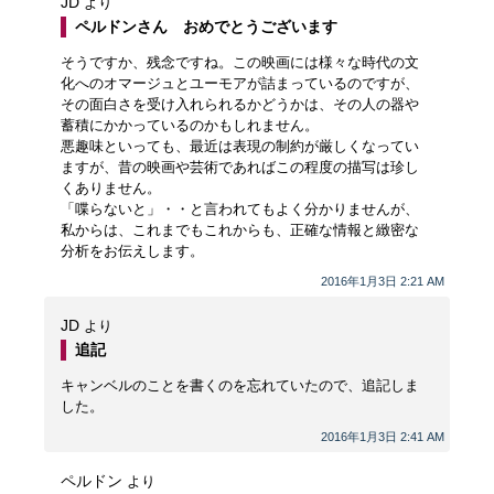
JD
より
ペルドンさん おめでとうございます
そうですか、残念ですね。この映画には様々な時代の文
化へのオマージュとユーモアが詰まっているのですが、
その面白さを受け入れられるかどうかは、その人の器や
蓄積にかかっているのかもしれません。
悪趣味といっても、最近は表現の制約が厳しくなってい
ますが、昔の映画や芸術であればこの程度の描写は珍し
くありません。
「喋らないと」・・と言われてもよく分かりませんが、
私からは、これまでもこれからも、正確な情報と緻密な
分析をお伝えします。
2016年1月3日 2:21 AM
JD
より
追記
キャンベルのことを書くのを忘れていたので、追記しま
した。
2016年1月3日 2:41 AM
ペルドン
より