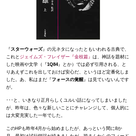
『
スターウォーズ
』の元ネタになったともいわれる古典で、
これと
ジェイムズ・フレイザー『金枝篇』
は、神話を題材に
した映画や文学（『
1Q84
』とか）では必ず引用される、と
りあえずこれを出しておけば安心だ、というほど定番化しま
した。あ、私はまだ『
フォースの覚醒
』は見ていないんです
が。
･･･と、いきなり正月らしくユルい話になってしまいました
が、昨年は、色々な新しいことにチャレンジして、個人的に
は大変充実した一年でした。
このHPも昨年4月から始めましたが、あっという間に8か
月。最初は試行錯誤が続きましたが、皆さんからのフィード