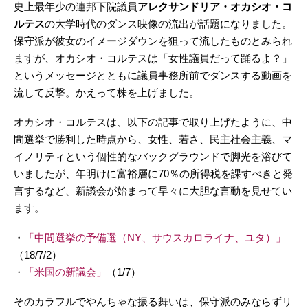
史上最年少の連邦下院議員
アレクサンドリア・オカシオ・コ
ルテス
の大学時代のダンス映像の流出が話題になりました。
保守派が彼女のイメージダウンを狙って流したものとみられ
ますが、オカシオ・コルテスは「女性議員だって踊るよ？」
というメッセージとともに議員事務所前でダンスする動画を
流して反撃。かえって株を上げました。
オカシオ・コルテスは、以下の記事で取り上げたように、中
間選挙で勝利した時点から、女性、若さ、民主社会主義、マ
イノリティという個性的なバックグラウンドで脚光を浴びて
いましたが、年明けに富裕層に70％の所得税を課すべきと発
言するなど、新議会が始まって早々に大胆な言動を見せてい
ます。
・
「中間選挙の予備選（NY、サウスカロライナ、ユタ）」
（18/7/2）
・
「米国の新議会」
（1/7）
そのカラフルでやんちゃな振る舞いは、保守派のみならずリ