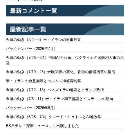
今週の動き（8/2～8）米・イランの軍事対立
バックナンバー（2026年7月）
今週の動き（7/26～8/1）中国AIの台頭、ウクライナの国防相人事の混
乱
今週の動き（7/19～25）米欧関係の変化、香港の優遇措置の復活
米・イランの合意崩壊とホルムズ海峡再封鎖
今週の動き（7/12～18）ベネズエラの地震とトランプ政権
今週の動き（7/5～11）米・イラン和平協議とイスラエルの動向
バックナンバー（2026年6月）
今週の動き（6/28～7/4）クロード・ミュトスとAI地政学
BS日テレ「深層ニュース」に出演しました