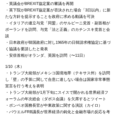
・英議会がBREXIT協定案の審議を再開
・英下院がBREXIT協定案が否決された場合「3日以内」に新
たな方針を提示することを政府に求める動議を可決
・イタリアの連立与党「同盟」のサルビーニ党首・副首相が
ポーランドを訪問、与党「法と正義」のカチンスキ党首と会
談
・日本政府が韓国政府に対し1965年の日韓請求権協定に基づ
く協議を要請したと発表
・安倍首相がオランダ、英国を訪問（〜11日）
1/10（木）
・トランプ大統領がメキシコ国境地帯（テキサス州）を訪問
し「壁」の予算に関して合意に達しない場合は国家非常事態
宣言を行う考えを表明
・トランプ大統領が1月下旬にスイスで開かれる世界経済フ
ォーラムの年次総会（ダボス会議）を欠席するとツイート
・ポンペオ国務長官が中東政策に関する演説（カイロ）
・パウエルFRB議長が世界経済の鈍化と金融市場の反応を考