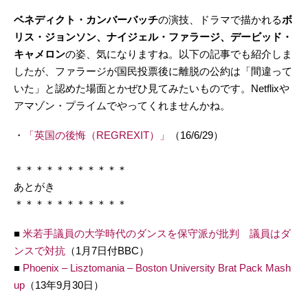
ベネディクト・カンバーバッチ
の演技、ドラマで描かれる
ボ
リス・ジョンソン、ナイジェル・ファラージ、デービッド・
キャメロン
の姿、気になりますね。以下の記事でも紹介しま
したが、ファラージが国民投票後に離脱の公約は「間違って
いた」と認めた場面とかぜひ見てみたいものです。Netflixや
アマゾン・プライムでやってくれませんかね。
・
「英国の後悔（REGREXIT）」
（16/6/29）
＊＊＊＊＊＊＊＊＊＊＊
あとがき
＊＊＊＊＊＊＊＊＊＊＊
■
米若手議員の大学時代のダンスを保守派が批判 議員はダ
ンスで対抗
（1月7日付BBC）
■
Phoenix – Lisztomania – Boston University Brat Pack Mash
up
（13年9月30日）