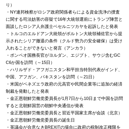
り）
・NY連邦検察がロシア政府関係者らによる資金洗浄の捜査
に関する司法妨害の容疑で16年大統領選前にトランプ陣営と
面談したロシア人弁護士ベセルニツカヤを起訴したと発表
・トルコのエルドアン大統領がボルトン大統領補佐官から提
示されたシリア撤退の条件（クルド勢力の安全確保）は受け
入れることができないと発言（アンカラ）
・ポンペオ国務長官がヨルダン、エジプト、サウジ含むGC
C6か国を訪問（～15日）
・ハリルザド・アフガニスタン和平担当特別代表がインド、
中国、アフガン、パキスタンを訪問（～21日）
・米国がベネズエラ政府の元高官や民間企業等に追加の経済
制裁を発動したと発表
・金正恩朝鮮労働党委員長が1月7日から10日まで中国を訪問
すると北朝鮮国営の朝鮮中央通信が発表
・金正恩朝鮮労働党委員長と習近平国家主席が会談（北京）
・金正恩朝鮮労働党委員長の誕生日
・英議会が合意なきBREXITの場合に政府の税制改正権限を