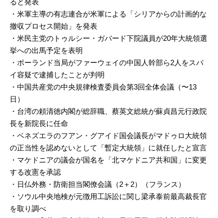
ると発表
・米軍主導の有志連合が米軍による「シリアからの計画的な
撤収プロセス開始」を発表
・米民主党のトゥルシー・ガバード下院議員が20年大統領選
挙への出馬予定を表明
・ポーランド当局がファーウェイの中国人幹部ら2人をスパ
イ容疑で逮捕したことが判明
・中国共産党の中央規律検査委員会第3回全体会議（〜13
日）
・台湾の頼清徳内閣が総辞職、蔡英文総統が蘇貞昌元行政院
長を新院長に任命
・ベネズエラのフアン・グアイド国会議長がマドゥロ大統領
の正当性を認めないとして「暫定大統領」に就任したと宣言
・マケドニアの議会が国名を「北マケドニア共和国」に変更
する改憲を承認
・日仏外務・防衛担当閣僚会議（2＋2）（フランス）
・ソウル中央地検が元徴用工訴訟に関し梁承泰前最高裁長官
を取り調べ