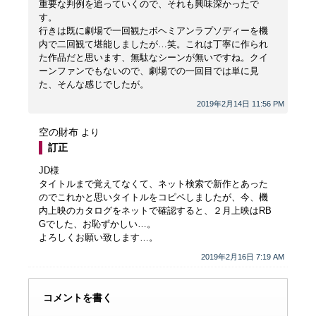
重要な判例を追っていくので、それも興味深かったで
す。
行きは既に劇場で一回観たボヘミアンラプソディーを機
内で二回観て堪能しましたが…笑。これは丁寧に作られ
た作品だと思います、無駄なシーンが無いですね。クイ
ーンファンでもないので、劇場での一回目では単に見
た、そんな感じでしたが。
2019年2月14日 11:56 PM
空の財布
より
訂正
JD様
タイトルまで覚えてなくて、ネット検索で新作とあった
のでこれかと思いタイトルをコピペしましたが、今、機
内上映のカタログをネットで確認すると、２月上映はRB
Gでした、お恥ずかしい…。
よろしくお願い致します…。
2019年2月16日 7:19 AM
コメントを書く