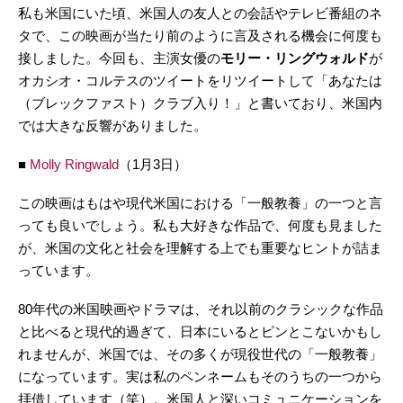
私も米国にいた頃、米国人の友人との会話やテレビ番組のネ
タで、この映画が当たり前のように言及される機会に何度も
接しました。今回も、主演女優の
モリー・リングウォルド
が
オカシオ・コルテスのツイートをリツイートして「あなたは
（ブレックファスト）クラブ入り！」と書いており、米国内
では大きな反響がありました。
■
Molly Ringwald
（1月3日）
この映画はもはや現代米国における「一般教養」の一つと言
っても良いでしょう。私も大好きな作品で、何度も見ました
が、米国の文化と社会を理解する上でも重要なヒントが詰ま
っています。
80年代の米国映画やドラマは、それ以前のクラシックな作品
と比べると現代的過ぎて、日本にいるとピンとこないかもし
れませんが、米国では、その多くが現役世代の「一般教養」
になっています。実は私のペンネームもそのうちの一つから
拝借しています（笑）。米国人と深いコミュニケーションを