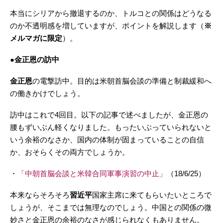
本当にシリアから撤退するのか、トルコとの関係はどうなる
のか不透明感を増していますが、ポイントを解説します（
※
メルマガに限定
）。
●金正恩の訪中
金正恩
の電撃訪中。目的は米朝首脳会談の準備と制裁緩和へ
の働きかけでしょう。
訪中はこれで4回目。以下の記事で述べましたが、金正恩の
腰もずいぶん軽くなりました。もったいぶっていられないと
いう余裕のなさか、国内の体制が固まっていることの自信
か、おそらくその両方でしょうか。
・
「中朝首脳会談と米韓合同軍事演習の中止」
（18/6/25）
本来ならそろそろ
習近平
国家主席に来てもらいたいところで
しょうが、そこまでは無理なのでしょう。中国との関係の微
妙さと金正恩の余裕のなさが感じられなくもありません。