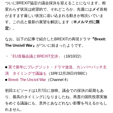
ついにBREXIT協定の議会採決を迎えることになります。相
変わらず状況は絶望的で、それどころか、先週には
メイ
首相
がますます厳しい状況に追い込まれる動きが相次いでいま
す。この点と最新の展望を解説します（
※メルマガに限
定
）。
なお、以下の記事で紹介したBREXITの再現ドラマ
『Brexit:
The Uncivil War』
がついに始まったようです。
・
「EU首脳会議とBREXIT交渉」
（18/10/22）
■
英で新年にブレグジット・ドラマ放送、カンバーバッチ主
演 タイミングで議論も
（18年12月28日付BBC）
■
Brexit: The Uncivil War
（Channel 4）
初回エピソードは1月7日に放映。議会での採決の延期もあ
り、最高のタイミングになりましたね。再度の国民投票実施
をめぐる議論にも、意外とあなどれない影響を与えるかもし
れません。