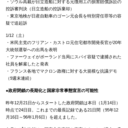
・ソウル高裁が日立造船に対する元徴用工の損害賠償訴訟の
控訴審判決（日立造船の控訴棄却）
・東京地検が日産自動車のゴーン元会長を特別背任罪等の容
疑で追起訴
1/12（土）
・米民主党のフリアン・カストロ元住宅都市開発長官が20年
大統領選挙への出馬を表明
・ファーウェイがポーランド当局にスパイ容疑で逮捕された
社員を解雇したと発表
・フランス各地でマクロン政権に対する大規模な抗議デモ
（9週末連続）
●政府閉鎖の長期化と国家非常事態宣言の可能性
昨年12月21日からスタートした政府閉鎖は本日（1月14日）
時点で24日目。これまでの最長記録である21日間（95年12
月16日～96年1月6日）を超えました。