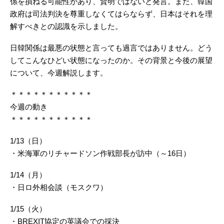
係を損ねる可能性があり、賢明ではないと発言。また、韓国
政府は司法判決を尊重しなくてはらならず、日本はそれを理
解すべきとの認識を示しました。
日韓関係は最悪の状態と言っても過言ではありません。どう
してこんなひどい状態になったのか。その背景と今後の展望
について、今週解説します。
＊＊＊＊＊＊＊＊＊＊＊
今週の動き
＊＊＊＊＊＊＊＊＊＊＊
1/13（日）
・米海軍のリチャードソン作戦部長が訪中（～16日）
1/14（月）
・日ロ外相会談（モスクワ）
1/15（火）
・BREXIT協定の英議会での採決