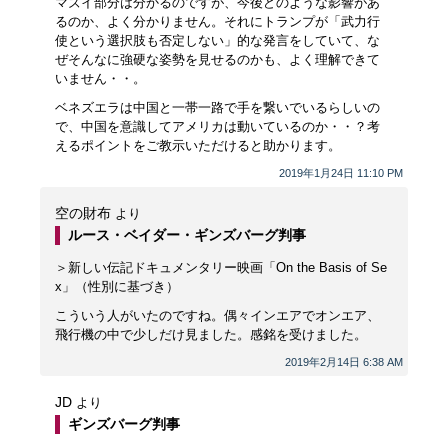
マズイ部分は分かるのですが、今後どのような影響があ
るのか、よく分かりません。それにトランプが「武力行
使という選択肢も否定しない」的な発言をしていて、な
ぜそんなに強硬な姿勢を見せるのかも、よく理解できて
いません・・。
ベネズエラは中国と一帯一路で手を繋いでいるらしいの
で、中国を意識してアメリカは動いているのか・・？考
えるポイントをご教示いただけると助かります。
2019年1月24日 11:10 PM
空の財布
より
ルース・ベイダー・ギンズバーグ判事
＞新しい伝記ドキュメンタリー映画「On the Basis of Se
x」（性別に基づき）
こういう人がいたのですね。偶々インエアでオンエア、
飛行機の中で少しだけ見ました。感銘を受けました。
2019年2月14日 6:38 AM
JD
より
ギンズバーグ判事