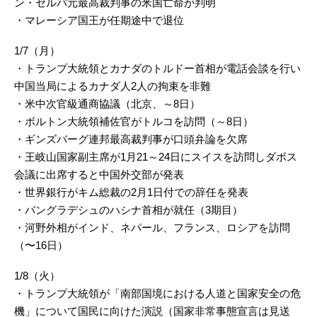
ン・セルパ元最高裁判事の米国亡命が判明
・マレーシア国王が任期途中で退位
1/7（月）
・トランプ大統領とカナダのトルドー首相が電話会談を行い
中国当局によるカナダ人2人の拘束を非難
・米中次官級通商協議（北京、～8日）
・ボルトン大統領補佐官がトルコを訪問（～8日）
・ギンズバーグ連邦最高裁判事が口頭弁論を欠席
・王岐山国家副主席が1月21～24日にスイスを訪問しダボス
会議に出席すると中国外交部が発表
・世界銀行がキム総裁の2月1日付での辞任を発表
・バングラデシュのハシナ首相が就任（3期目）
・河野外相がインド、ネパール、フランス、ロシアを訪問
（〜16日）
1/8（火）
・トランプ大統領が「南部国境における人道と国家安全の危
機」について国民に向けた演説（国家非常事態宣言は見送