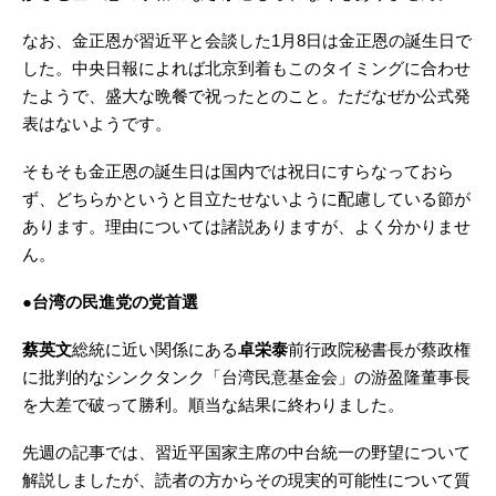
なお、金正恩が習近平と会談した1月8日は金正恩の誕生日で
した。中央日報によれば北京到着もこのタイミングに合わせ
たようで、盛大な晩餐で祝ったとのこと。ただなぜか公式発
表はないようです。
そもそも金正恩の誕生日は国内では祝日にすらなっておら
ず、どちらかというと目立たせないように配慮している節が
あります。理由については諸説ありますが、よく分かりませ
ん。
●台湾の民進党の党首選
蔡英文
総統に近い関係にある
卓栄泰
前行政院秘書長が蔡政権
に批判的なシンクタンク「台湾民意基金会」の游盈隆董事長
を大差で破って勝利。順当な結果に終わりました。
先週の記事では、習近平国家主席の中台統一の野望について
解説しましたが、読者の方からその現実的可能性について質