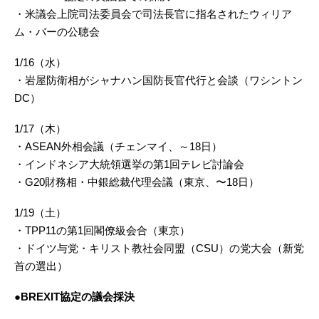
・米議会上院司法委員会で司法長官に指名されたウィリア
ム・バーの公聴会
1/16（水）
・岩屋防衛相がシャナハン国防長官代行と会談（ワシントン
DC）
1/17（木）
・ASEAN外相会議（チェンマイ、～18日）
・インドネシア大統領選挙の第1回テレビ討論会
・G20財務相・中銀総裁代理会議（東京、〜18日）
1/19（土）
・TPP11の第1回閣僚級会合（東京）
・ドイツ与党・キリスト教社会同盟（CSU）の党大会（新党
首の選出）
●BREXIT協定の議会採決