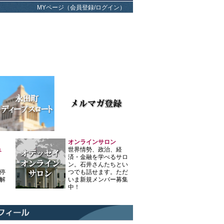
MYページ（会員登録/ログイン）
オンラインサロン
ュ
世界情勢、政治、経
済・金融を学べるサロ
ン。石井さんたちとい
停
つでも話せます。ただ
解
いま新規メンバー募集
中！