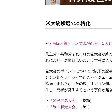
米大統領選の本格化
■
デモ隊と親トランプ派が衝突、１人
民主党・共和党それぞれの党大会が終
れにより、選挙戦はいよいよ本番に入
党大会のポイントについては以下の記
ンシン州ケノーシャで起こった
ジェー
指摘しましたが、その後、オレゴン州
生し、死者が発生するという事件が起
・
「米民主党大会」
（8/25）
・
「米共和党大会」
（9/1）