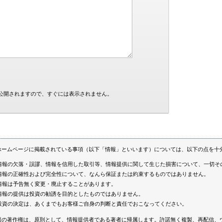
公開されますので、すぐには表示されません。
ホームページに掲載されている事項（以下「情報」といいます）については、以下の点を十
情報の欠落・誤謬、情報を信用した取引等、情報提供に関して生じた損害について、一切そ
情報の正確性および完全性について、なんら保証または約束するものではありません。
情報は予告無く変更・廃止することがあります。
情報の提供は投資の勧誘を目的としたものではありません。
投資の決定は、あくまでもお客様ご自身の判断と責任でおこなってください。
報の著作権は、原則として、情報提供者である著者に帰属します。許諾無く複製、再配信、