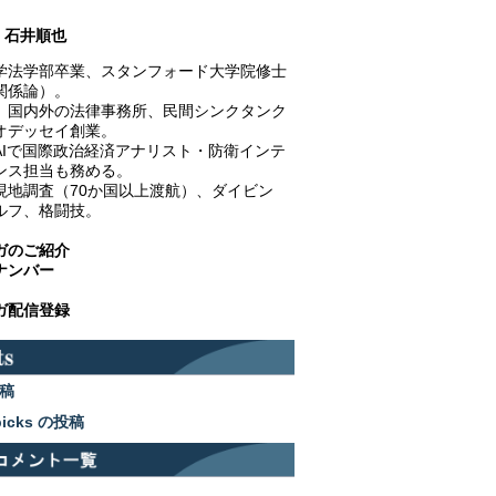
石井順也
学法学部卒業、スタンフォード大学院修士
関係論）。
、国内外の法律事務所、民間シンクタンク
オデッセイ創業。
AIで国際政治経済アナリスト・防衛インテ
ンス担当も務める。
現地調査（70か国以上渡航）、ダイビン
ルフ、格闘技。
ガのご紹介
ナンバー
ガ配信登録
稿
picks の投稿