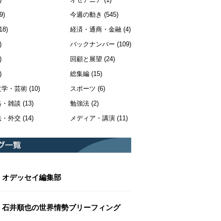
9)
今週の動き
(545)
18)
経済・通商・金融
(4)
)
バックナンバー
(109)
)
回顧と展望
(24)
)
総集編
(15)
文学・芸術
(10)
スポーツ
(6)
絡・雑談
(13)
勉強法
(2)
法・外交
(14)
メディア・講演
(11)
オデッセイ編集部
石井順也の世界情勢ブリーフィング