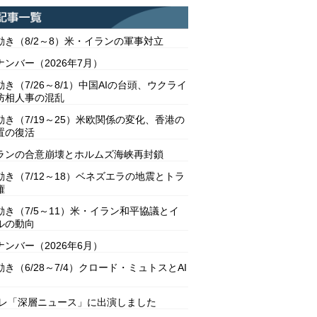
動き（8/2～8）米・イランの軍事対立
ンバー（2026年7月）
き（7/26～8/1）中国AIの台頭、ウクライ
防相人事の混乱
動き（7/19～25）米欧関係の変化、香港の
置の復活
ランの合意崩壊とホルムズ海峡再封鎖
動き（7/12～18）ベネズエラの地震とトラ
権
動き（7/5～11）米・イラン和平協議とイ
ルの動向
ンバー（2026年6月）
き（6/28～7/4）クロード・ミュトスとAI
テレ「深層ニュース」に出演しました