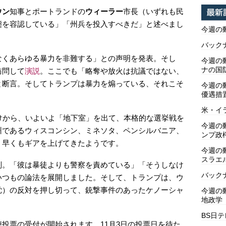
ウン
知事とポートランドの
ウィーラー
市長（いずれも民
態を容認している」「州兵を投入すべきだ」と述べまし
今週の
バックナ
なくあらゆる暴力を非難する」との声明を発表。そし
今週の動
ナの国
訪問して
演説
。ここでも「略奪や放火は抗議ではない、
と断言。そしてトランプは暴力を煽っている、それこそ
今週の
優遇措
米・イ
けから、いよいよ「地下室」を出て、本格的な選挙戦を
今週の
州であるウィスコンシン、ミネソタ、ペンシルバニア、
ンプ政
、早くもギアを上げてきたようです。
今週の
スラエ
判。「彼は暴徒よりも警察を責めている」「そうしなけ
バックナ
いつもの論法を展開しました。そして、トランプは、ウ
党）の反対を押し切って、銃撃事件のあったケノーシャ
今週の動
地政学
BS日
投票の受付が開始されます。11月3日の投票日を待た