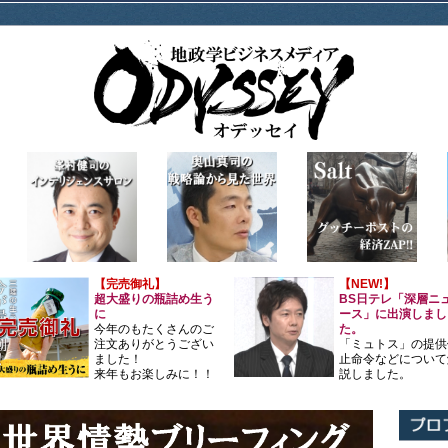
【完売御礼】
【NEW!】
超大盛りの瓶詰め生う
BS日テレ「深層ニ
に
ース」に出演しまし
今年のもたくさんのご
た。
注文ありがとうござい
「ミュトス」の提供
ました！
止命令などについて
来年もお楽しみに！！
説しました。