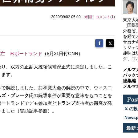
2020/09/02 05:00 |
米国
|
コメント(1)
東京大
（国際
外務省
を経て
サカナ
リジェ
趣味は
死亡 米ポートランド
（8月31日付CNN）
グ、ゴ
わり、双方の正副大統領候補が正式に決定しました。こ
メルマ
ります。
バック
総集編
メルマ
事で解説しました。共和党大会の解説の中で、ウィスコ
ムズ・ブレーク
氏の銃撃事件が重要な意味をもつことを
ポートランドでデモ参加者と
トランプ
支持者の衝突が発
の投
きました（冒頭記事参照）。
News