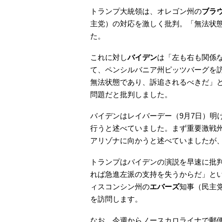
トランプ大統領は、オレゴン州の
ブラ
主党）の対応を激しく批判。「無法状
た。
これに対し
バイデン
は「左も右も関係
て、ペンシルバニア州ピッツバーグを
無法状態であり、訴追されるべきだ」
問題だと批判しました。
バイデンはレイバーデー（9月7日）明
行うと述べていました。まず重要激戦
アリゾナに向かうと述べていましたが
トランプはバイデンの演説を早速に批
れば急進左派の支持を失うからだ」と
ィスコンシン州の
エバーズ
知事（民主
を訪問します。
なお、今週からノースカロライナで郵便