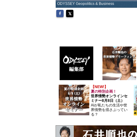
ODYSSEY Geopolitics & Business
【NEW!】
夏の特別企画！
世界情勢オンラインセ
ミナー8月8日（土）
AIが私たちの生活や世
界情勢を揺さぶってい
る？