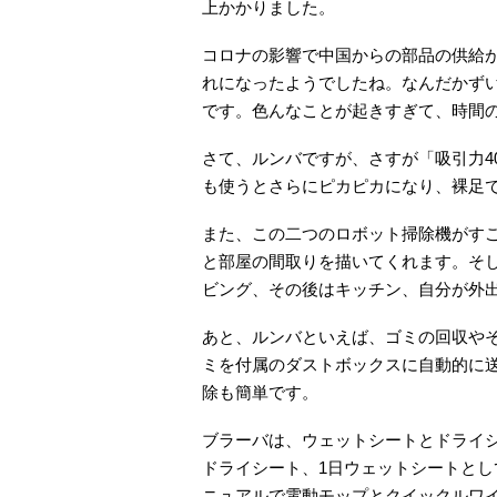
上かかりました。
コロナの影響で中国からの部品の供給
れになったようでしたね。なんだかず
です。色んなことが起きすぎて、時間
さて、ルンバですが、さすが「吸引力4
も使うとさらにピカピカになり、裸足
また、この二つのロボット掃除機がす
と部屋の間取りを描いてくれます。そ
ビング、その後はキッチン、自分が外
あと、ルンバといえば、ゴミの回収や
ミを付属のダストボックスに自動的に
除も簡単です。
ブラーバは、ウェットシートとドライ
ドライシート、1日ウェットシートとし
ニュアルで電動モップとクイックルワ