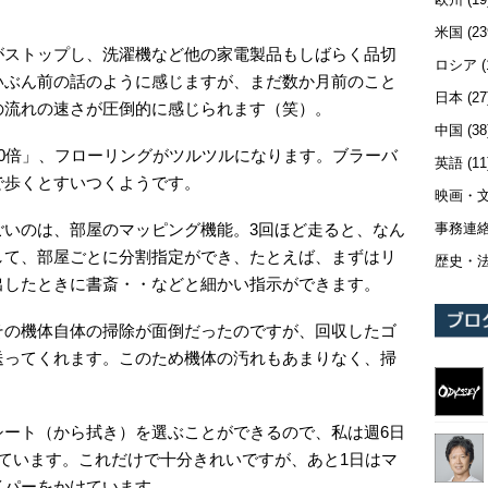
米国
(23
がストップし、洗濯機など他の家電製品もしばらく品切
ロシア
(
いぶん前の話のように感じますが、まだ数か月前のこと
日本
(27
の流れの速さが圧倒的に感じられます（笑）。
中国
(38
0倍」、フローリングがツルツルになります。ブラーバ
英語
(11
で歩くとすいつくようです。
映画・
事務連
ごいのは、部屋のマッピング機能。3回ほど走ると、なん
して、部屋ごとに分割指定ができ、たとえば、まずはリ
歴史・
出したときに書斎・・などと細かい指示ができます。
その機体自体の掃除が面倒だったのですが、回収したゴ
送ってくれます。このため機体の汚れもあまりなく、掃
シート（から拭き）を選ぶことができるので、私は週6日
ています。これだけで十分きれいですが、あと1日はマ
イパーをかけています。