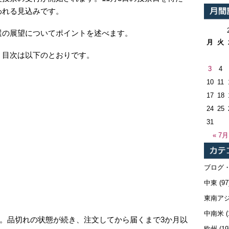
われる見込みです。
選の展望についてポイントを述べます。
月
火
。目次は以下のとおりです。
3
4
10
11
17
18
24
25
31
« 7月
ブログ
中東
(97
東南ア
中南米
(
。品切れの状態が続き、注文してから届くまで3か月以
欧州
(19