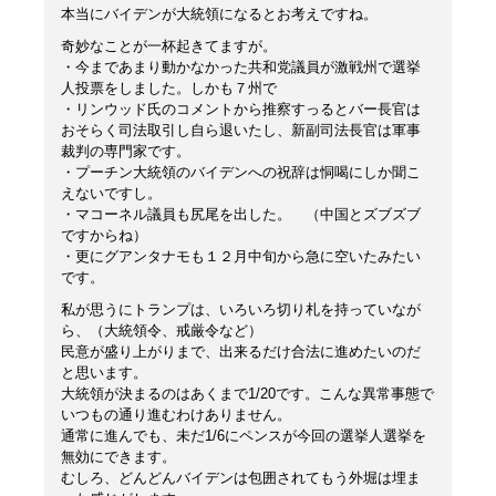
本当にバイデンが大統領になるとお考えですね。
奇妙なことが一杯起きてますが。
・今まであまり動かなかった共和党議員が激戦州で選挙
人投票をしました。しかも７州で
・リンウッド氏のコメントから推察すっるとバー長官は
おそらく司法取引し自ら退いたし、新副司法長官は軍事
裁判の専門家です。
・プーチン大統領のバイデンへの祝辞は恫喝にしか聞こ
えないですし。
・マコーネル議員も尻尾を出した。 （中国とズブズブ
ですからね）
・更にグアンタナモも１２月中旬から急に空いたみたい
です。
私が思うにトランプは、いろいろ切り札を持っていなが
ら、（大統領令、戒厳令など）
民意が盛り上がりまで、出来るだけ合法に進めたいのだ
と思います。
大統領が決まるのはあくまで1/20です。こんな異常事態で
いつもの通り進むわけありません。
通常に進んでも、未だ1/6にペンスが今回の選挙人選挙を
無効にできます。
むしろ、どんどんバイデンは包囲されてもう外堀は埋ま