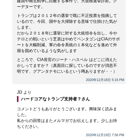
建国や南北戦争に匹敵する事件で、大規模選挙詐欺。ク
ーデターです。
トランプは２０１２年の選挙で既に不正投票を指摘して
いるので、今回、国中を大掃除する意味で仕掛けた気が
します。
だから２０１８年に選挙に対する大統領令を出し、今や
テロとの戦いという芝居はやめてペンタゴンはCIAのサポ
ートを大幅削減、軍の命令系統の１本化などを進めて外
堀を固めているような気がします
ところで、CIA長官のジーナ・ハスペル はどこに消えた
かしってますか？（真面目に探しているのですが消息不
明です、グアンタナモにいるという噂ありますが・・）
2020年12月18日 5:16 PM
JD
より
ハードコアなトランプ支持者？さん
コメントどうもありがとうございます。興味深く読みま
した。
私からの回答はまたメルマガでお伝えします。少しお待
ちください。
2020年12月19日 7:56 PM