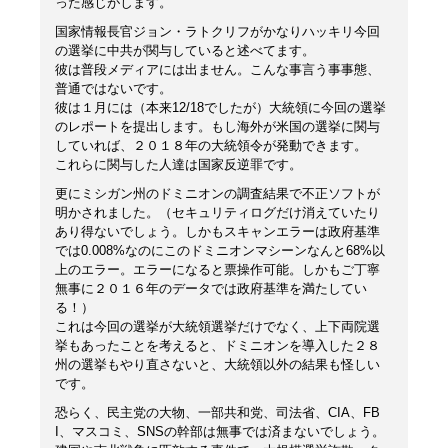
った感じがします。
国家情報長官ジョン・ラトクリフがかなりハッキリ今回
の選挙に中共が関与していると述べてます。
彼は普段メディアには出ません。こんな事言う事事態、
普通ではないです。
彼は１月には（本来12/18でしたが）大統領に今回の選挙
のレポートを提出します。もし海外が米国の選挙に関与
していれば、２０１８年の大統領令が発動できます。
これらに関与した人達は国家反逆罪です。
更にミシガン州のドミニオンの調査結果で不正ソフトが
明かされました。（セキュリティログだけ消えていたり
あり得ないでしょう。しかもスキャンエラーは政府基準
では0.008%なのにこのドミニオンマシーンなんと68%以
上のエラー。エラーになると票操作可能。しかもご丁寧
無事に２０１６年のデータでは政府基準を満たしてい
る！）
これは今回の選挙が大統領選挙だけでなく、上下両院選
挙もあったことを考えると、ドミニオンを導入した２８
州の選挙もやり直さないと、大統領以外の結果も怪しい
です。
恐らく、民主党の大物、一部共和党、司法省、CIA、FB
I、マスコミ、SNSの幹部は無事では済まないでしょう。