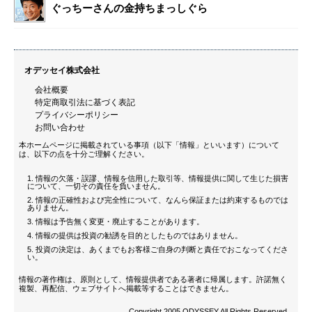
ぐっちーさんの金持ちまっしぐら
オデッセイ株式会社
会社概要
特定商取引法に基づく表記
プライバシーポリシー
お問い合わせ
本ホームページに掲載されている事項（以下「情報」といいます）について
は、以下の点を十分ご理解ください。
情報の欠落・誤謬、情報を信用した取引等、情報提供に関して生じた損害
について、一切その責任を負いません。
情報の正確性および完全性について、なんら保証または約束するものでは
ありません。
情報は予告無く変更・廃止することがあります。
情報の提供は投資の勧誘を目的としたものではありません。
投資の決定は、あくまでもお客様ご自身の判断と責任でおこなってくださ
い。
情報の著作権は、原則として、情報提供者である著者に帰属します。許諾無く
複製、再配信、ウェブサイトへ掲載等することはできません。
Copyright 2005 ODYSSEY All Rights Reserved.