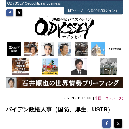
ODYSSEY Geopolitics & Business
MYページ（会員登録/ログイン）
2020/12/15 05:00 |
米国
|
コメント(6)
バイデン政権人事（国防、厚生、USTR）