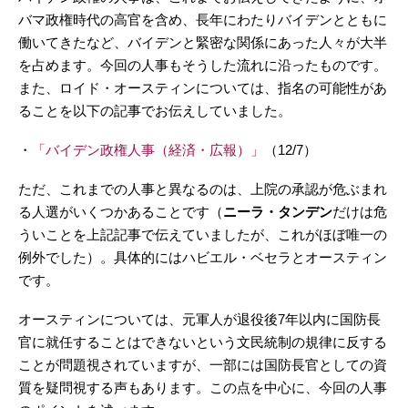
バマ政権時代の高官を含め、長年にわたりバイデンとともに
働いてきたなど、バイデンと緊密な関係にあった人々が大半
を占めます。今回の人事もそうした流れに沿ったものです。
また、ロイド・オースティンについては、指名の可能性があ
ることを以下の記事でお伝えしていました。
・
「バイデン政権人事（経済・広報）」
（12/7）
ただ、これまでの人事と異なるのは、上院の承認が危ぶまれ
る人選がいくつかあることです（
ニーラ・タンデン
だけは危
ういことを上記記事で伝えていましたが、これがほぼ唯一の
例外でした）。具体的にはハビエル・ベセラとオースティン
です。
オースティンについては、元軍人が退役後7年以内に国防長
官に就任することはできないという文民統制の規律に反する
ことが問題視されていますが、一部には国防長官としての資
質を疑問視する声もあります。この点を中心に、今回の人事