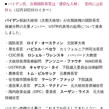
■
バイデン氏、次期国防長官は「適切な人材」 党内には反
対も
（12月10日付ロイター）
バイデン
前副大統領（次期大統領）が次期政権の国防長官、
保健分野の主要メンバー、USTR代表等の起用について発表
しました。
・国防長官
ロイド・オースティン
元陸軍大将
・厚生長官
ハビエル・ベセラ
カリフォルニア州司法長官
・CDC所長
ロシェル・ワレンスキ
ハーバード大教授
・大統領首席医療顧問
アンソニー・ファウチ
NIAID所長
・USTR代表
キャサリン・タイ
下院歳入委員会法律顧問
・農務長官
トム・ビルサック
元農務長官
・住宅都市開発長官
マーシア・ファッジ
下院議員
・退役軍人長官
デニス・マクドノー
元大統領首席補佐官
・国内政策会議（DPC）委員長
スーザン・ライス
元大統
領補佐官
バイデン政権の人事は、これまでお伝えしてきたように、オ