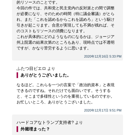
的リソースのことです。
今回の件では、共和党と民主党内の反対派との間で調整
が必要になり、そのための時間（特に議会審議）がとら
れ、また「これを認めるからこれを認めろ」という駆け
引きが起こります。合意が実現しても不満が残れば、そ
のコストもリソースの消費になります。
これが具体的にどのようなものになるかは、ジョージア
州上院選の結果次第のところもあり、現時点では不透明
ですが、かなり苦労するように思います。
2020年12月16日 5:33 PM
ふたつ目ピエロ
より
ありがとうございました。
なるほど。これらを一つの言葉で「政治的資本」と表現
できるのですね。それだけでも面白いです。そうする
と、そこまで多様性というのを重視しているのですか。
お忙しいところ、ありがとうございました。
2020年12月17日 9:51 PM
ハードコアなトランプ支持者?
より
外堀埋まった？