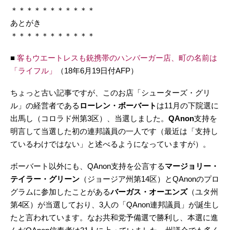
＊＊＊＊＊＊＊＊＊＊＊
あとがき
＊＊＊＊＊＊＊＊＊＊＊
■
客もウエートレスも銃携帯のハンバーガー店、町の名前は
「ライフル」
（18年6月19日付AFP）
ちょっと古い記事ですが、このお店「シューターズ・グリ
ル」の経営者である
ローレン・ボーバート
は11月の下院選に
出馬し（コロラド州第3区）、当選しました。
QAnon
支持を
明言して当選した初の連邦議員の一人です（最近は「支持し
ているわけではない」と述べるようになっていますが）。
ボーバート以外にも、QAnon支持を公言する
マージョリー・
テイラー・グリーン
（ジョージア州第14区）とQAnonのプロ
グラムに参加したことがある
バーガス・オーエンズ
（ユタ州
第4区）が当選しており、3人の「QAnon連邦議員」が誕生し
たと言われています。なお共和党予備選で勝利し、本選に進