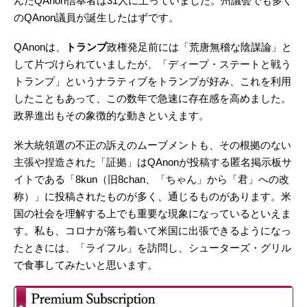
んだQAnon信奉者は31人に上っていました。州議会でも多く
のQAnon議員が誕生したはずです。
QAnonは、
トランプ
政権発足前には「荒唐無稽な陰謀論」と
して片づけられていましたが、「ディープ・ステートと戦う
トランプ」というナラティブをトランプが好み、これを利用
したこともあって、この数年で急速に存在感を高めました。
政界進出もその象徴的な動きといえます。
米大統領選の不正の訴えのムーブメントも、その根拠のない
主張や捏造された「証拠」はQAnonが投稿する匿名掲示板サ
イトである「8kun（旧8chan、「ちゃん」から「君」への改
称）」に投稿されたものが多く、通じるものがあります。米
国の社会を理解する上でも重要な現象になっているといえま
す。私も、コロナが落ち着いて米国に出張できるようになっ
たときには、「ライフル」を訪問し、シューターズ・グリル
で食事してみたいと思います。