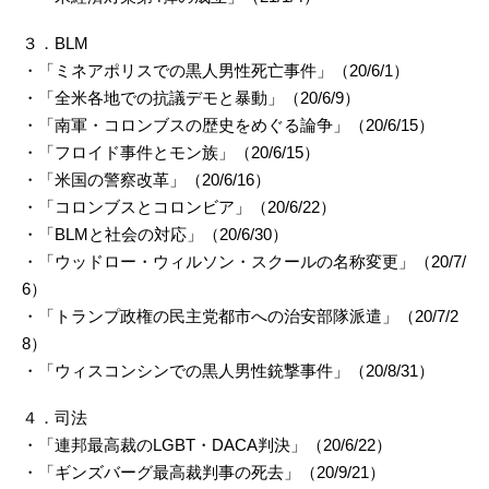
３．BLM
・「ミネアポリスでの黒人男性死亡事件」（20/6/1）
・「全米各地での抗議デモと暴動」（20/6/9）
・「南軍・コロンブスの歴史をめぐる論争」（20/6/15）
・「フロイド事件とモン族」（20/6/15）
・「米国の警察改革」（20/6/16）
・「コロンブスとコロンビア」（20/6/22）
・「BLMと社会の対応」（20/6/30）
・「ウッドロー・ウィルソン・スクールの名称変更」（20/7/
6）
・「トランプ政権の民主党都市への治安部隊派遣」（20/7/2
8）
・「ウィスコンシンでの黒人男性銃撃事件」（20/8/31）
４．司法
・「連邦最高裁のLGBT・DACA判決」（20/6/22）
・「ギンズバーグ最高裁判事の死去」（20/9/21）