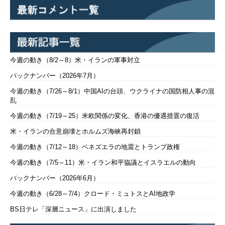
今週の動き（8/2～8）米・イランの軍事対立
バックナンバー（2026年7月）
今週の動き（7/26～8/1）中国AIの台頭、ウクライナの国防相人事の混
乱
今週の動き（7/19～25）米欧関係の変化、香港の優遇措置の復活
米・イランの合意崩壊とホルムズ海峡再封鎖
今週の動き（7/12～18）ベネズエラの地震とトランプ政権
今週の動き（7/5～11）米・イラン和平協議とイスラエルの動向
バックナンバー（2026年6月）
今週の動き（6/28～7/4）クロード・ミュトスとAI地政学
BS日テレ「深層ニュース」に出演しました