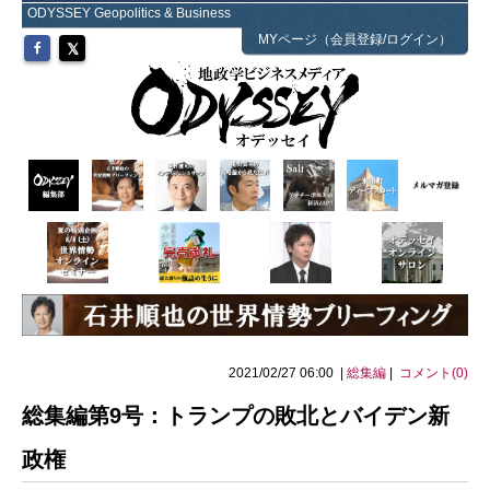
ODYSSEY Geopolitics & Business
MYページ（会員登録/ログイン）
2021/02/27 06:00 |
総集編
|
コメント(0)
総集編第9号：トランプの敗北とバイデン新
政権