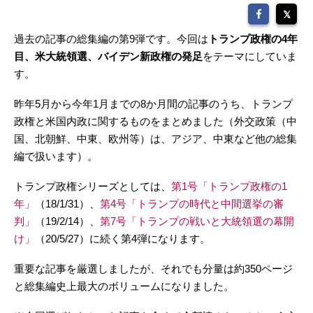
過去の記事の総集編の第9弾です。今回は
トランプ政権の4年
目、米大統領選、バイデン新政権の発足
をテーマにしていま
す。
昨年5月から今年1月までの8か月間の記事のうち、トランプ
政権と米国内政に関するものをまとめました（外交政策（中
国、北朝鮮、中東、欧州等）は、アジア、中東など他の総集
編で扱います）。
トランプ政権シリーズとしては、
第1号「トランプ政権の1
年」
（18/1/31）、
第4号「トランプの時代と中間選挙の審
判」
（19/2/14）、
第7号「トランプの戦いと大統領選の幕開
け」
（20/5/27）に続く第4弾になります。
重要な記事を厳選しましたが、それでも分量は約350ページ
と総集編史上最大のボリュームになりました。