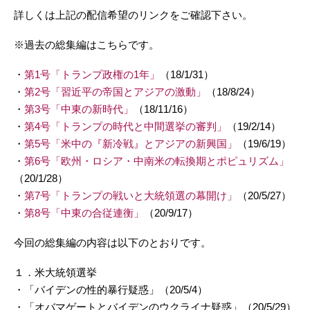
詳しくは上記の配信希望のリンクをご確認下さい。
※過去の総集編はこちらです。
・
第1号「トランプ政権の1年」
（18/1/31）
・
第2号「習近平の帝国とアジアの激動」
（18/8/24）
・
第3号「中東の新時代」
（18/11/16）
・
第4号「トランプの時代と中間選挙の審判」
（19/2/14）
・
第5号「米中の『新冷戦』とアジアの新興国」
（19/6/19）
・
第6号「欧州・ロシア・中南米の転換期とポピュリズム」
（20/1/28）
・
第7号「トランプの戦いと大統領選の幕開け」
（20/5/27）
・
第8号「中東の合従連衡」
（20/9/17）
今回の総集編の内容は以下のとおりです。
１．米大統領選挙
・「バイデンの性的暴行疑惑」（20/5/4）
・「オバマゲートとバイデンのウクライナ疑惑」（20/5/29）