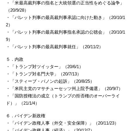
・「米最高裁判事の指名と大統領選の正当性をめぐる論争」
（20/9/28）
・「バレット判事の最高裁判事承認に向けた動き」（20/10/1
2）
・「バレット判事の最高裁判事指名承認の公聴会」（20/10/1
9）
・「バレット判事の最高裁判事就任」（20/11/2）
５．内政
・「トランプ対ツイッター」（20/6/1）
・「トランプ対名門大学」（20/7/13）
・「スティーブ・バノンの起訴」（20/8/25）
・「米民主党のマサチューセッツ州上院予備選」（20/9/7）
・「国防授権法の成立（トランプの拒否権のオーバーライ
ド）」（21/1/4）
６．バイデン新政権
・「バイデン政権人事（外交・安全保障）」（20/11/23）
・「バイデン政権人事（経済）」（20/12/7）