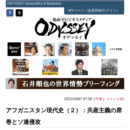
ODYSSEY Geopolitics & Business
MYページ（会員登録/ログイン）
2021/10/07 07:30 |
中東
|
コメント(0)
アフガニスタン現代史（２）：共産主義の席
巻とソ連侵攻