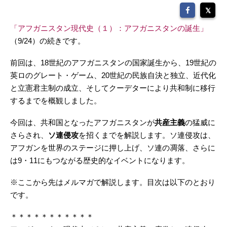
「アフガニスタン現代史（１）：アフガニスタンの誕生」
（9/24）の続きです。
前回は、18世紀のアフガニスタンの国家誕生から、19世紀の
英ロのグレート・ゲーム、20世紀の民族自決と独立、近代化
と立憲君主制の成立、そしてクーデターにより共和制に移行
するまでを概観しました。
今回は、共和国となったアフガニスタンが
共産主義
の猛威に
さらされ、
ソ連侵攻
を招くまでを解説します。ソ連侵攻は、
アフガンを世界のステージに押し上げ、ソ連の凋落、さらに
は9・11にもつながる歴史的なイベントになります。
※ここから先はメルマガで解説します。目次は以下のとおり
です。
＊＊＊＊＊＊＊＊＊＊＊