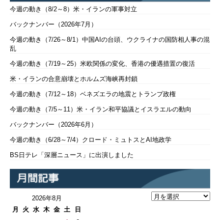
今週の動き（8/2～8）米・イランの軍事対立
バックナンバー（2026年7月）
今週の動き（7/26～8/1）中国AIの台頭、ウクライナの国防相人事の混
乱
今週の動き（7/19～25）米欧関係の変化、香港の優遇措置の復活
米・イランの合意崩壊とホルムズ海峡再封鎖
今週の動き（7/12～18）ベネズエラの地震とトランプ政権
今週の動き（7/5～11）米・イラン和平協議とイスラエルの動向
バックナンバー（2026年6月）
今週の動き（6/28～7/4）クロード・ミュトスとAI地政学
BS日テレ「深層ニュース」に出演しました
2026年8月
月
火
水
木
金
土
日