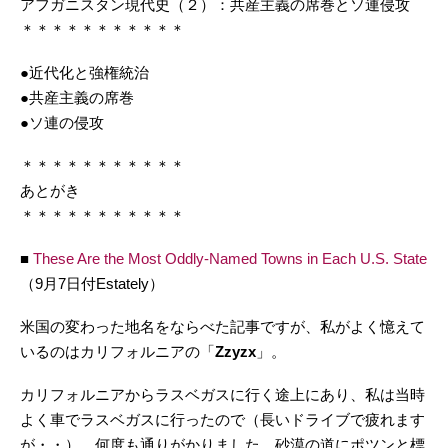
アフガニスタン現代史（２）：共産主義の席巻とソ連侵攻
＊＊＊＊＊＊＊＊＊＊＊
●近代化と強権統治
●共産主義の席巻
●ソ連の侵攻
＊＊＊＊＊＊＊＊＊＊＊
あとがき
＊＊＊＊＊＊＊＊＊＊＊
■
These Are the Most Oddly-Named Towns in Each U.S. State
（9月7日付Estately）
米国の変わった地名をならべた記事ですが、私がよく憶えて
いるのはカリフォルニアの「
Zzyzx
」。
カリフォルニアからラスベガスに行く途上にあり、私は当時
よく車でラスベガスに行ったので（長いドライブで疲れます
が・・）、何度も通りがかりました。砂漠の道にポツンと標