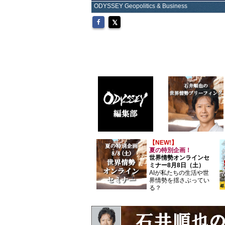
ODYSSEY Geopolitics & Business
【NEW!】
夏の特別企画！
世界情勢オンラインセ
ミナー8月8日（土）
AIが私たちの生活や世
界情勢を揺さぶってい
る？