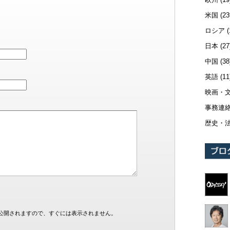
米国
(23
ロシア
(
日本
(27
中国
(38
英語
(11
映画・
事務連
歴史・
公開されますので、すぐには表示されません。