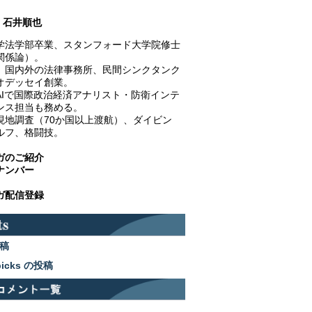
石井順也
学法学部卒業、スタンフォード大学院修士
関係論）。
、国内外の法律事務所、民間シンクタンク
オデッセイ創業。
AIで国際政治経済アナリスト・防衛インテ
ンス担当も務める。
現地調査（70か国以上渡航）、ダイビン
ルフ、格闘技。
ガのご紹介
ナンバー
ガ配信登録
稿
picks の投稿