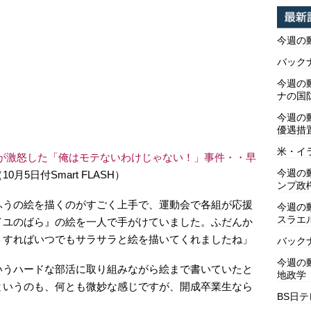
今週の
バックナ
今週の動
ナの国
今週の
優遇措
米・イ
” が激怒した「俺はモテないわけじゃない！」事件・・早
今週の
10月5日付Smart FLASH）
ンプ政
ふうの絵を描くのがすごく上手で、運動会で各組が応援
今週の
スラエ
イユのばら』の絵を一人で手がけていました。ふだんか
トすればいつでもサラサラと絵を描いてくれましたね」
バックナ
今週の動
いうハードな部活に取り組みながら絵まで書いていたと
地政学
というのも、何とも微妙な感じですが、開成卒業生なら
BS日