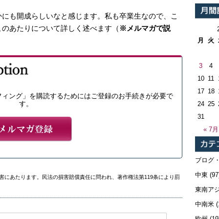
かにも開成らしいなと感じます。私も卒業生なので、こ
このあたりについて詳しく述べます（
※メルマガで説
月
火
3
4
10
11
17
18
フィング」を購読するためにはご登録のお手続きが必要で
す。
24
25
31
« 7月
ブログ
中東
(97
害にあたります。民法の損害賠償責任に問われ、著作権法第119条により罰
東南ア
中南米
(
欧州
(19