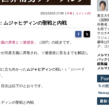
2021/10/15 17:00 |
中東
|
コメント(0)
東京大
（国際
：ムジャヒディンの聖戦と内戦
外務省
を経て
サカナ
リジェ
趣味は
主義の席巻とソ連侵攻」
（10/7）の続きです。
グ、ゴ
ンが共産主義に席巻され、ソ連侵攻に至るまでを解説し
メルマ
バック
総集編
メルマ
権に立ち向かった
ムジャヒディン
の戦い（「ジハード
す。
。目次は以下のとおりです。
の投
News
ヒディンの聖戦と内戦