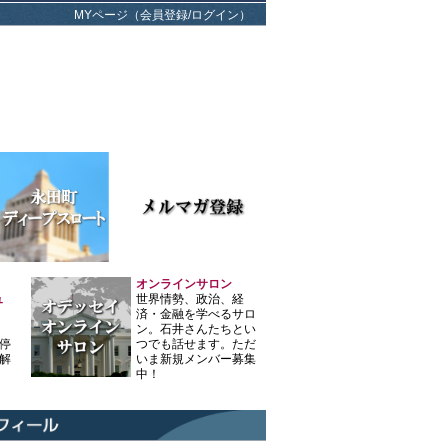
MYページ（会員登録/ログイン）
オンラインサロン
ュ
世界情勢、政治、経
済・金融を学べるサロ
ン。石井さんたちとい
停
つでも話せます。ただ
解
いま新規メンバー募集
中！