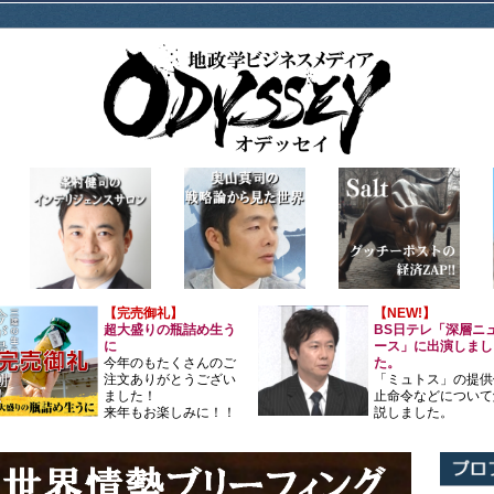
【完売御礼】
【NEW!】
超大盛りの瓶詰め生う
BS日テレ「深層ニ
に
ース」に出演しまし
今年のもたくさんのご
た。
注文ありがとうござい
「ミュトス」の提供
ました！
止命令などについて
来年もお楽しみに！！
説しました。