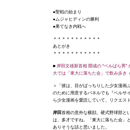
●聖戦の始まり
●ムジャヒディンの勝利
●果てなき内戦へ
＊＊＊＊＊＊＊＊＊＊＊
あとがき
＊＊＊＊＊＊＊＊＊＊＊
■
岸田文雄新首相 開成の “ベルばら男
大では「東大に落ちた会」で飲み歩き
（
＞「彼は、目がぱっちりした少女漫画
のために用意するパネルでも『ベルサ
ら少女漫画を愛読していて、リクエス
岸田
首相の意外な横顔。硬式野球部と
は、多才ですね。「東大に落ちた会」
ありそうな話と思いました。