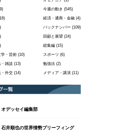
9)
今週の動き
(545)
18)
経済・通商・金融
(4)
)
バックナンバー
(109)
)
回顧と展望
(24)
)
総集編
(15)
文学・芸術
(10)
スポーツ
(6)
絡・雑談
(13)
勉強法
(2)
法・外交
(14)
メディア・講演
(11)
オデッセイ編集部
石井順也の世界情勢ブリーフィング