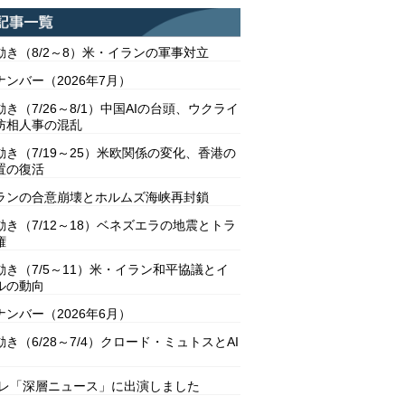
動き（8/2～8）米・イランの軍事対立
ンバー（2026年7月）
き（7/26～8/1）中国AIの台頭、ウクライ
防相人事の混乱
動き（7/19～25）米欧関係の変化、香港の
置の復活
ランの合意崩壊とホルムズ海峡再封鎖
動き（7/12～18）ベネズエラの地震とトラ
権
動き（7/5～11）米・イラン和平協議とイ
ルの動向
ンバー（2026年6月）
き（6/28～7/4）クロード・ミュトスとAI
テレ「深層ニュース」に出演しました