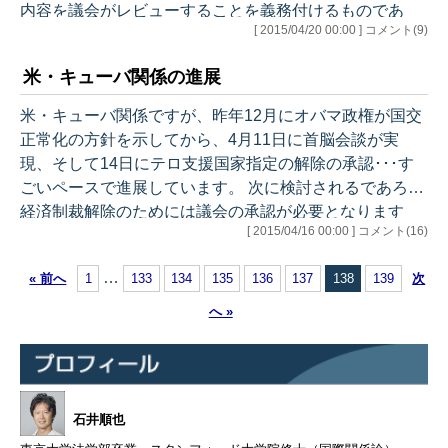
なってしまうと思い
内容を議会がレビューすることを義務付けるものであ
[ 2015/04/20 00:00 ] コメント(9)
ますが…（苦笑）…
り、議会が否決した場合には最終合意は発効しないこと
になります。イメージとしては、戦争権限法に似ていま
米・キューバ関係の進展
す。大統領が軍事行動を決定した場合、事後的に議会の
承認を得る必要があると定める法律で、ベトナム戦争の
米・キューバ関係ですが、昨年12月にオバマ政権が国交
反省を契機に成立したものです。 なお、現在、TPP交渉
正常化の方針を示してから、4月11日に首脳会談が実
を進める上で必要とされる貿易促進権限（TPA）を大統
現、そして14日にテロ支援国家指定の解除の承認･･･す
領に与える法案の審議が問題になっています…
ごいペースで進展しています。 次に検討されるであろう
経済制裁解除のためには議会の承認が必要となります
[ 2015/04/16 00:00 ] コメント(16)
が、目を引くのはキューバ系議員の動きです。彼らは、
いずれもキューバとの関係改善に対して強烈な批判を展
…
« 前へ
1
133
134
135
136
137
138
139
次
開しています。 現職のキューバ系議員は現在7名なの
で、それ自体に議決を左右するほどの影響力はありませ
へ »
ん。しかし、その中には、イラン核協議の記事で取り上
げた前上院外交委員長のボブ・メネンデス、先月に大統
領選への出馬表明をしたテッド・クルーズ、…
石井順也