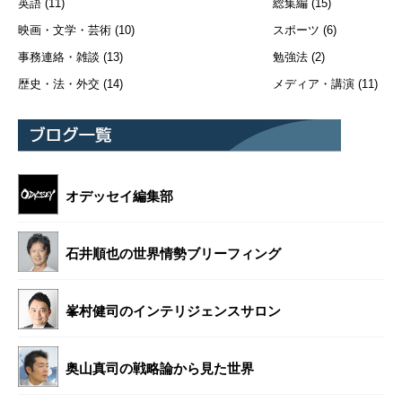
英語
(11)
総集編
(15)
映画・文学・芸術
(10)
スポーツ
(6)
事務連絡・雑談
(13)
勉強法
(2)
歴史・法・外交
(14)
メディア・講演
(11)
オデッセイ編集部
石井順也の世界情勢ブリーフィング
峯村健司のインテリジェンスサロン
奥山真司の戦略論から見た世界