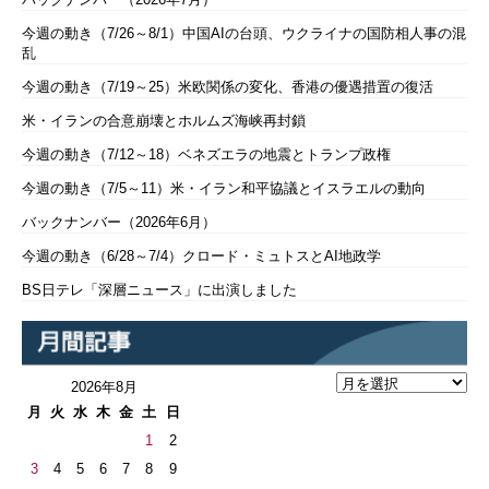
今週の動き（7/26～8/1）中国AIの台頭、ウクライナの国防相人事の混
乱
今週の動き（7/19～25）米欧関係の変化、香港の優遇措置の復活
米・イランの合意崩壊とホルムズ海峡再封鎖
今週の動き（7/12～18）ベネズエラの地震とトランプ政権
今週の動き（7/5～11）米・イラン和平協議とイスラエルの動向
バックナンバー（2026年6月）
今週の動き（6/28～7/4）クロード・ミュトスとAI地政学
BS日テレ「深層ニュース」に出演しました
2026年8月
月
火
水
木
金
土
日
1
2
3
4
5
6
7
8
9