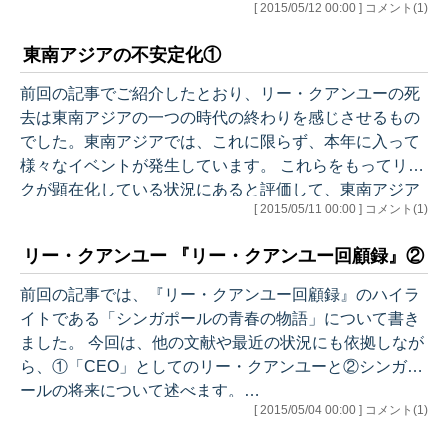
[ 2015/05/12 00:00 ] コメント(1)
価されています。 ●インドネシアの新政権 インドネシア
では、昨年10月に初めての「庶民派」大統領ジョコ・ウ
東南アジアの不安定化①
ィドドの政権が成立しましたが、その支持率が1月時点
で42％まで低下しています（コンパス紙の4月の世論調
前回の記事でご紹介したとおり、リー・クアンユーの死
査では81％から61％に低下）。 ジョコ政権は、成立して
去は東南アジアの一つの時代の終わりを感じさせるもの
最初の3ヶ月の間に、経済改革では一定の成果を挙げ、
でした。東南アジアでは、これに限らず、本年に入って
社会保障、外交…
様々なイベントが発生しています。 これらをもってリス
クが顕在化している状況にあると評価して、東南アジア
[ 2015/05/11 00:00 ] コメント(1)
が不安定化していると指摘する報道や識者の意見を見受
けるようになりました。たとえば、以下の記事が挙げら
リー・クアンユー 『リー・クアンユー回顧録』②
れます。 ■ Trouble at home - Political instability returns to
South-East Asia（3月14日付The Economist） ■ Mekong
前回の記事では、『リー・クアンユー回顧録』のハイラ
authoritarianism a…
イトである「シンガポールの青春の物語」について書き
ました。 今回は、他の文献や最近の状況にも依拠しなが
ら、①「CEO」としてのリー・クアンユーと②シンガポ
ールの将来について述べます。…
[ 2015/05/04 00:00 ] コメント(1)