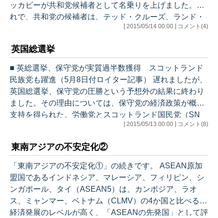
ッカビーが共和党候補者として名乗りを上げました。こ
れで、共和党の候補者は、テッド・クルーズ、ランド・
[ 2015/05/14 00:00 ] コメント(4)
ポール、マルコ・ルビオに加えて既に6名。 これから、
ジェブ・ブッシュ、スコット・ウォーカーが出馬するこ
英国総選挙
とは確実で、他にも有力視されている政治家が何人かい
ますから、果たして何人の候補が出てくることになるの
■ 英総選挙、保守党が実質過半数獲得 スコットランド
か。さながら戦国時代の様相を呈しています。 フィオリ
民族党も躍進（5月8日付ロイター記事） 遅れましたが、
ーナとカーソンに共通しているのは、政治経験がまった
英国総選挙、保守党の圧勝という予想外の結果に終わり
くないこと。これがプラスと出るかマイ…
ました。その理由については、保守党の経済政策が概ね
支持を得られた、労働党とスコットランド国民党（SN
[ 2015/05/13 00:00 ] コメント(8)
P）の協力可能性に有権者が危機感をもった、労働党の
地盤だったスコットランドの票をSNPに奪われたなど、
東南アジアの不安定化②
既に色々と論じられているとおりですが、これらに加え
て私が感じたのは、労働党のミリバンド党首の選挙パフ
「東南アジアの不安定化①」の続きです。 ASEAN原加
ォーマンスの稚拙さです。 もともとミリバンドは、キャ
盟国であるインドネシア、マレーシア、フィリピン、シ
メロン首相以上に人気がない政治家でしたが、今回の選
ンガポール、タイ（ASEAN5）は、カンボジア、ラオ
挙戦においては、モーゼの十戒のごとく…
ス、ミャンマー、ベトナム（CLMV）の4か国と比べると
経済発展のレベルが高く、「ASEANの先発国」として評