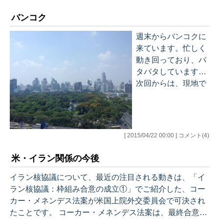
も教育環境の充実に
関しては、感銘を受
バンコク
けるというか、日本
週末からバンコクに
ももっと何とかなら
来ています。忙しく
ないものかと思いま
動き回っており、バ
す。 ジャカルタは、
タバタしています。
ショッピングモール
次回からは、現地で
に象徴される内需拡
得た印象も交えなが
大の動きが目を引き
ら、東南アジアにつ
ます。バンコクもそ
いて述べたいと思っ
うでしたが、中間所
ています。 イランは
得層の成長が大量消
[ 2015/04/22 00:00 ] コメント(4)
重苦しい話になって
費を導きつつありま
しまいましたが、も
す。社会の変革期に
米・イラン関係の今後
う少し気楽に、楽し
あるのでしょう。 景
い記事にしたいなと
イラン核協議について、最近の注目される動きは、「イ
気の停滞も…
思っています。とい
ラン核協議：枠組み合意の成立①」でご紹介した、コー
いながら、どうして
カー・メネンデス法案が米国上院外交委員会で可決され
もリスク中心の話に
たことです。 コーカー・メネンデス法案は、最終合意の