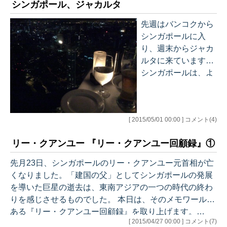
シンガポール、ジャカルタ
先週はバンコクから
シンガポールに入
り、週末からジャカ
ルタに来ています。
シンガポールは、よ
く言われるように、
人と情報が集まると
ころです。ここに来
[ 2015/05/01 00:00 ] コメント(4)
ると、そうした環境
を作るために国を挙
リー・クアンユー 『リー・クアンユー回顧録』①
げて努力しているこ
とを実感します。 特
先月23日、シンガポールのリー・クアンユー元首相が亡
に人材育成に対する
くなりました。「建国の父」としてシンガポールの発展
取り組みが凄い。こ
を導いた巨星の逝去は、東南アジアの一つの時代の終わ
こで生きることが幸
りを感じさせるものでした。 本日は、そのメモワールで
せなのかは分からな
ある『リー・クアンユー回顧録』を取り上げます。…
いですが、少なくと
[ 2015/04/27 00:00 ] コメント(7)