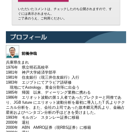
いただいたコメントは、チェックしたのち公開されますので、す
ぐには表示されません。
ご了承のうえ、ご利用ください。
前橋伸哉
兵庫県生まれ
1976年 県立明石高校卒
1981年 神戸大学経済学部卒
1981年 住友銀行（現三井住友銀行）入行
1983年 エジプトにてアラビア語研修
現地にてAstrology、黄金分割等に出会う
1985年 帰国 以来、ディーリング業務に携わる
1986年 エリオット波動の第１人者であったプレクターと同僚であ
り、JGB future にエリオット波動分析を最初に導入したT 氏よりテク
ニカル分析を、また、会社の上司であった故本郷元秀氏より、金融占
星術およびペンタゴン分析の手ほどきを受けました。
1993年 モルガン スタンレー証券に移籍
2000年 退社
2000年 ABN AMRO証券（現RBS証券）に移籍