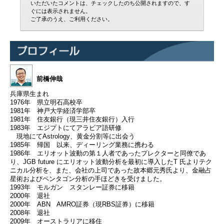
いただいたコメントは、チェックしたのち公開されますので、す
ぐには表示されません。
ご了承のうえ、ご利用ください。
前橋伸哉
兵庫県生まれ
1976年 県立明石高校卒
1981年 神戸大学経済学部卒
1981年 住友銀行（現三井住友銀行）入行
1983年 エジプトにてアラビア語研修
現地にてAstrology、黄金分割等に出会う
1985年 帰国 以来、ディーリング業務に携わる
1986年 エリオット波動の第１人者であったプレクターと同僚であ
り、JGB future にエリオット波動分析を最初に導入したT 氏よりテク
ニカル分析を、また、会社の上司であった故本郷元秀氏より、金融占
星術およびペンタゴン分析の手ほどきを受けました。
1993年 モルガン スタンレー証券に移籍
2000年 退社
2000年 ABN AMRO証券（現RBS証券）に移籍
2008年 退社
2009年 オーストラリアに移住