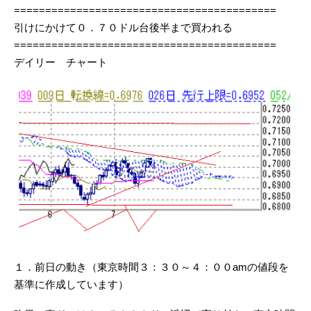
==========================================
引けにかけて０．７０ドル台後半まで買われる
==========================================
デイリー チャート
１．前日の動き（東京時間３：３０～４：００amの値段を
基準に作成しています）