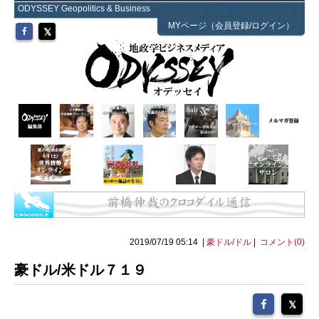
ODYSSEY Geopolitics & Business
MYページ（会員登録/ログイン）
2019/07/19 05:14 |
豪ドル/ドル
|
コメント(0)
豪ドル/米ドル７１９