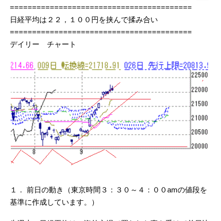
=========================================
日経平均は２２，１００円を挟んで揉み合い
=========================================
デイリー チャート
１． 前日の動き（東京時間３：３０～４：００amの値段を
基準に作成しています。）