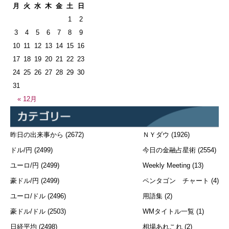
月
火
水
木
金
土
日
1
2
3
4
5
6
7
8
9
10
11
12
13
14
15
16
17
18
19
20
21
22
23
24
25
26
27
28
29
30
31
« 12月
昨日の出来事から
(2672)
ＮＹダウ
(1926)
ドル/円
(2499)
今日の金融占星術
(2554)
ユーロ/円
(2499)
Weekly Meeting
(13)
豪ドル/円
(2499)
ペンタゴン チャート
(4)
ユーロ/ドル
(2496)
用語集
(2)
豪ドル/ドル
(2503)
WMタイトル一覧
(1)
日経平均
(2498)
相場あれこれ
(2)