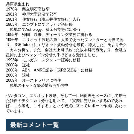
兵庫県生まれ
1976年 県立明石高校卒
1981年 神戸大学経済学部卒
1981年 住友銀行（現三井住友銀行）入行
1983年 エジプトにてアラビア語研修
現地にてAstrology、黄金分割等に出会う
1985年 帰国 以来、ディーリング業務に携わる
1986年 エリオット波動の第１人者であったプレクターと同僚であ
り、JGB future にエリオット波動分析を最初に導入したT 氏よりテク
ニカル分析を、また、会社の上司であった故本郷元秀氏より、金融占
星術およびペンタゴン分析の手ほどきを受けました。
1993年 モルガン スタンレー証券に移籍
2000年 退社
2000年 ABN AMRO証券（現RBS証券）に移籍
2008年 退社
2009年 オーストラリアに移住
現地のホットな経済情報も配信中
ペンタゴン、エリオット波動、そして一目均衡表をベースにして培っ
た独自のテクニカル分析を用いて、「実際に売り買いするのであれ
ば、こう考え、こうする」という観点に立ってレポート作成にあたっ
ています。