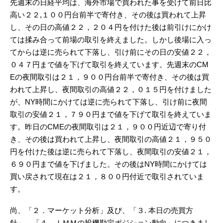
先週末の日経平均は、海外市場で買われた事を受けて前日比
高い２２,１００円台前半で寄付き、その後は買われて上昇
し、その日の高値２２，２０４円を付けた後は前引けにかけ
ては揉み合って前場の取引を終えました。しかし後場に入っ
てからは逆に売られて下落し、引け前にその日の安値２２，
０４７円まで値を下げて取引を終えています。先週末のCM
Eの夜間取引は２１，９００円台前半で寄付き、その後は買
われて上昇し、夜間取引の高値２２，０１５円を付けました
が、NY時間にかけては逆に売られて下落し、引け前に夜間
取引の安値２１，７９０円まで値を下げて取引を終えていま
す。昨日のCMEの夜間取引は２１，９００円近辺で寄り付
き、その後は買われて上昇し、夜間取引の高値２１，９５０
円を付けた後は逆に売られて下落し、夜間取引の安値２１，
６９０円まで値を下げました。その後はNY時間にかけては
買い戻されて現在は２１，８００円付近で取引されていま
す。
尚、「２．マーケット分析」及び、「３. 本日の売買方
針」、「４．ＩＭＭの投機勘定ポジション動向」につきまし