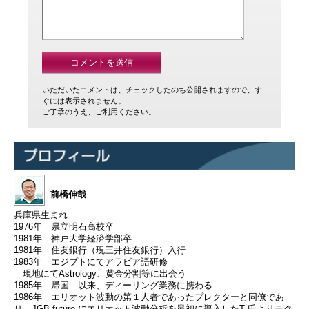
いただいたコメントは、チェックしたのち公開されますので、す
ぐには表示されません。
ご了承のうえ、ご利用ください。
前橋伸哉
兵庫県生まれ
1976年 県立明石高校卒
1981年 神戸大学経済学部卒
1981年 住友銀行（現三井住友銀行）入行
1983年 エジプトにてアラビア語研修
現地にてAstrology、黄金分割等に出会う
1985年 帰国 以来、ディーリング業務に携わる
1986年 エリオット波動の第１人者であったプレクターと同僚であ
り、JGB future にエリオット波動分析を最初に導入したT 氏よりテク