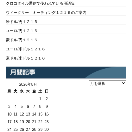
クロコダイル通信で使われている用語集
ウィークリー ミーティング１２１６のご案内
米ドル/円１２１６
ユーロ/円１２１６
豪ドル/円１２１６
ユーロ/米ドル１２１６
豪ドル/米ドル１２１６
2026年8月
月
火
水
木
金
土
日
1
2
3
4
5
6
7
8
9
10
11
12
13
14
15
16
17
18
19
20
21
22
23
24
25
26
27
28
29
30