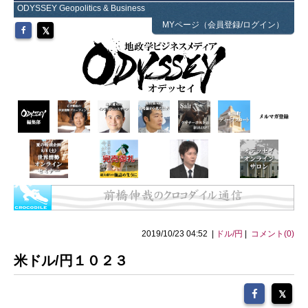
ODYSSEY Geopolitics & Business
MYページ（会員登録/ログイン）
2019/10/23 04:52 |
ドル/円
|
コメント(0)
米ドル/円１０２３