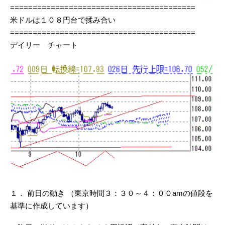
=========================================
米ドルは１０８円台で揉み合い
=========================================
デイリー チャート
１． 前日の動き （東京時間３：３０～４：００amの値段を
基準に作成しています）