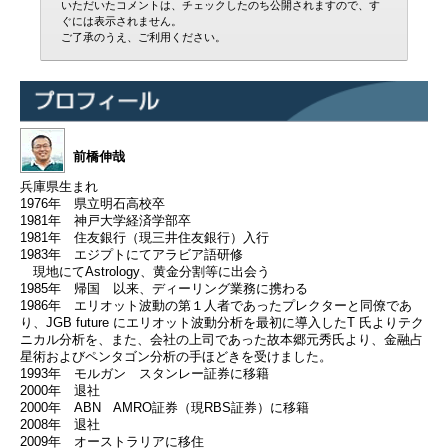
いただいたコメントは、チェックしたのち公開されますので、す
ぐには表示されません。
ご了承のうえ、ご利用ください。
前橋伸哉
兵庫県生まれ
1976年 県立明石高校卒
1981年 神戸大学経済学部卒
1981年 住友銀行（現三井住友銀行）入行
1983年 エジプトにてアラビア語研修
現地にてAstrology、黄金分割等に出会う
1985年 帰国 以来、ディーリング業務に携わる
1986年 エリオット波動の第１人者であったプレクターと同僚であ
り、JGB future にエリオット波動分析を最初に導入したT 氏よりテク
ニカル分析を、また、会社の上司であった故本郷元秀氏より、金融占
星術およびペンタゴン分析の手ほどきを受けました。
1993年 モルガン スタンレー証券に移籍
2000年 退社
2000年 ABN AMRO証券（現RBS証券）に移籍
2008年 退社
2009年 オーストラリアに移住