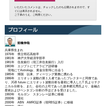
いただいたコメントは、チェックしたのち公開されますので、す
ぐには表示されません。
ご了承のうえ、ご利用ください。
前橋伸哉
兵庫県生まれ
1976年 県立明石高校卒
1981年 神戸大学経済学部卒
1981年 住友銀行（現三井住友銀行）入行
1983年 エジプトにてアラビア語研修
現地にてAstrology、黄金分割等に出会う
1985年 帰国 以来、ディーリング業務に携わる
1986年 エリオット波動の第１人者であったプレクターと同僚であ
り、JGB future にエリオット波動分析を最初に導入したT 氏よりテク
ニカル分析を、また、会社の上司であった故本郷元秀氏より、金融占
星術およびペンタゴン分析の手ほどきを受けました。
1993年 モルガン スタンレー証券に移籍
2000年 退社
2000年 ABN AMRO証券（現RBS証券）に移籍