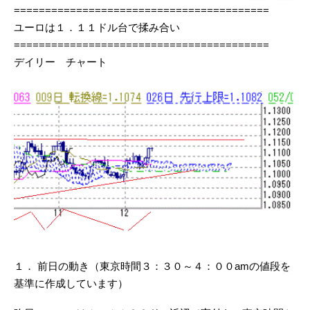
=========================================
ユーロは１．１１ドル台で揉み合い
=========================================
デイリー チャート
１． 前日の動き（東京時間３：３０～４：００amの値段を
基準に作成しています）