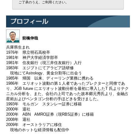
ご了承のうえ、ご利用ください。
前橋伸哉
兵庫県生まれ
1976年 県立明石高校卒
1981年 神戸大学経済学部卒
1981年 住友銀行（現三井住友銀行）入行
1983年 エジプトにてアラビア語研修
現地にてAstrology、黄金分割等に出会う
1985年 帰国 以来、ディーリング業務に携わる
1986年 エリオット波動の第１人者であったプレクターと同僚であ
り、JGB future にエリオット波動分析を最初に導入したT 氏よりテク
ニカル分析を、また、会社の上司であった故本郷元秀氏より、金融占
星術およびペンタゴン分析の手ほどきを受けました。
1993年 モルガン スタンレー証券に移籍
2000年 退社
2000年 ABN AMRO証券（現RBS証券）に移籍
2008年 退社
2009年 オーストラリアに移住
現地のホットな経済情報も配信中