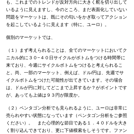
も、これまでのトレンドが反対方向に大きく舵を切り出して
いるように見えますし、今のところ、まだ表面化していない
問題をマーケットは、既にその匂いをかぎ取ってアクション
を起こしているように見えます（特に、ユーロ）。
個別のマーケットでは、
（１）まず考えられることは、全てのマーケットにおいてク
ニカル的に３０−４０日サイクルがボトムをつける時間帯に
来ており、今週にサイクルボトムをつけると考えられるこ
と。尚、一部のマーケット、例えば、ドル/円は、先週でサ
イクルボトムをつけた可能性が出てきています。その場合
は、ドルが円に対してどこまで上昇するか？がポイントです
が、あっても上値は９３円が限度か。
（２）ペンタゴン分析でも見られるように、ユーロは非常に
売られやすい状態になっています（ペンタゴン分析をご参照
ください）。 また心理的な節目である１．４０ドルを大き
く割り込んできており、更に下値模索をしそうです。ファン