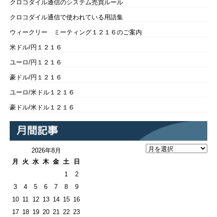
クロコダイル通信のシステム売買ルール
クロコダイル通信で使われている用語集
ウィークリー ミーティング１２１６のご案内
米ドル/円１２１６
ユーロ/円１２１６
豪ドル/円１２１６
ユーロ/米ドル１２１６
豪ドル/米ドル１２１６
2026年8月
月
火
水
木
金
土
日
1
2
3
4
5
6
7
8
9
10
11
12
13
14
15
16
17
18
19
20
21
22
23