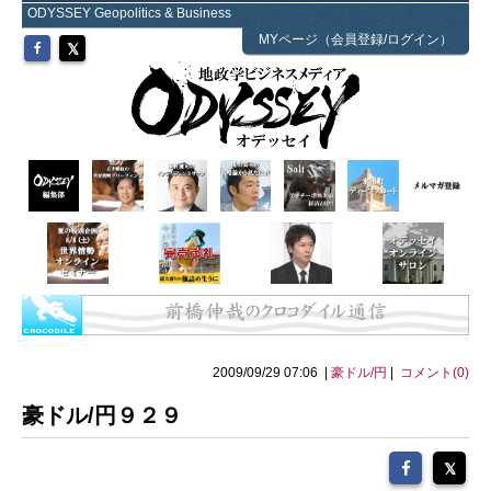
ODYSSEY Geopolitics & Business
MYページ（会員登録/ログイン）
2009/09/29 07:06 |
豪ドル/円
|
コメント(0)
豪ドル/円９２９