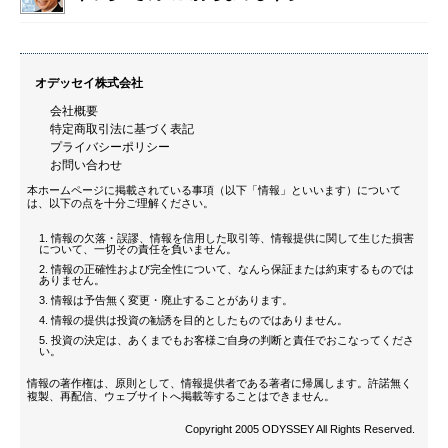
オデッセイ株式会社
会社概要
特定商取引法に基づく表記
プライバシーポリシー
お問い合わせ
本ホームページに掲載されている事項（以下「情報」といいます）について
は、以下の点を十分ご理解ください。
情報の欠落・誤謬、情報を信用した取引等、情報提供に関して生じた損害
について、一切その責任を負いません。
情報の正確性および完全性について、なんら保証または約束するものでは
ありません。
情報は予告無く変更・廃止することがあります。
情報の提供は投資の勧誘を目的としたものではありません。
投資の決定は、あくまでもお客様ご自身の判断と責任でおこなってくださ
い。
情報の著作権は、原則として、情報提供者である著者に帰属します。許諾無く
複製、再配信、ウェブサイトへ掲載等することはできません。
Copyright 2005 ODYSSEY All Rights Reserved.