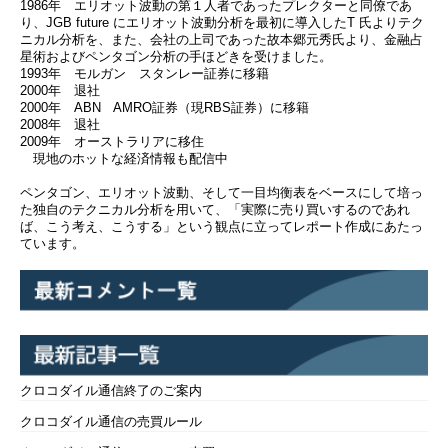
1986年 エリオット波動の第１人者であったプレクターと同僚であ
り、JGB future にエリオット波動分析を最初に導入したT 氏よりテク
ニカル分析を、また、会社の上司であった故本郷元秀氏より、金融占
星術およびペンタゴン分析の手ほどきを受けました。
1993年 モルガン スタンレー証券に移籍
2000年 退社
2000年 ABN AMRO証券（現RBS証券）に移籍
2008年 退社
2009年 オーストラリアに移住
現地のホットな経済情報も配信中
ペンタゴン、エリオット波動、そして一目均衡表をベースにして培っ
た独自のテクニカル分析を用いて、「実際に売り買いするのであれ
ば、こう考え、こうする」という観点に立ってレポート作成にあたっ
ています。
クロコダイル通信終了のご案内
クロコダイル通信の売買ルール