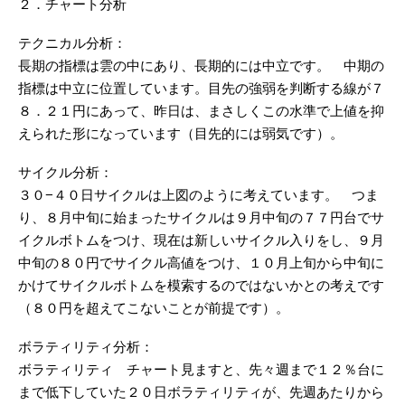
２．チャート分析
テクニカル分析：
長期の指標は雲の中にあり、長期的には中立です。 中期の
指標は中立に位置しています。目先の強弱を判断する線が７
８．２１円にあって、昨日は、まさしくこの水準で上値を抑
えられた形になっています（目先的には弱気です）。
サイクル分析：
３０−４０日サイクルは上図のように考えています。 つま
り、８月中旬に始まったサイクルは９月中旬の７７円台でサ
イクルボトムをつけ、現在は新しいサイクル入りをし、９月
中旬の８０円でサイクル高値をつけ、１０月上旬から中旬に
かけてサイクルボトムを模索するのではないかとの考えです
（８０円を超えてこないことが前提です）。
ボラティリティ分析：
ボラティリティ チャート見ますと、先々週まで１２％台に
まで低下していた２０日ボラティリティが、先週あたりから