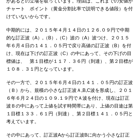
があるとの立場を取っています。理由は、これまでの安値が
チャート ポイント（黄金分割比率で説明できる値段）を付
けていないからです。
中期的には、２０１５年４月１４日の１２６.０９円で中期
的な訂正波（A）,（B）,（C）波の（A）波つけ、２０１５
年６月４日の１４１．０５円で戻り高値の訂正波（B）を付
け、現在は下げの訂正波（C）の中にあって、その下げの目
標値は、 第１目標が１１７．３６円（到達）、第２目標が
１０８．３１円となっています。
その一方で、２０１５年６月４日の１４１．０５円の訂正波
（Ｂ）から、規模の小さな訂正波Ａ,B,C波を形成し、２０１
６年６月２４日の１０９.１９円でＡ波を付け、現在は訂正
波Ｂの中にあって上値を試す時間帯にあり、上値の目途は第
１目標１３３．６１円（到達）、第２目標１４１．０５円と
考えています。
その中にあって、訂正波Aから訂正波Bに向かう小さな訂正