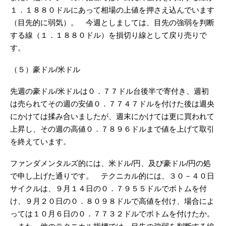
１．１８８０ドルにあって相場の上値を押さえ込んでいます
（目先的に弱気）。 今週としましては、目先の強弱を判断
する線（１．１８８０ドル）を損切り線として戻り売りで
す。
（５）豪ドル/米ドル
先週の豪ドル/米ドルは０．７７ドル台後半で寄付き、週初
は売られてその週の安値０．７７４７ドルを付けた後は週央
にかけては揉み合いましたが、週末にかけては更に買われて
上昇し、その週の高値０．７８９６ドルまで値を上げて取引
を終えています。
ファンダメンタルズ的には、米ドル/円、及び豪ドル/円の処
で申し上げた通りです。 テクニカル的には、３０－４０日
サイクルは、９月１４日の０．７９５５ドルでボトムを付
け、９月２０日の０．８０９８ドルで高値を付け、場合によ
っては１０月６日の０．７７３２ドルでボトムを付けたか。