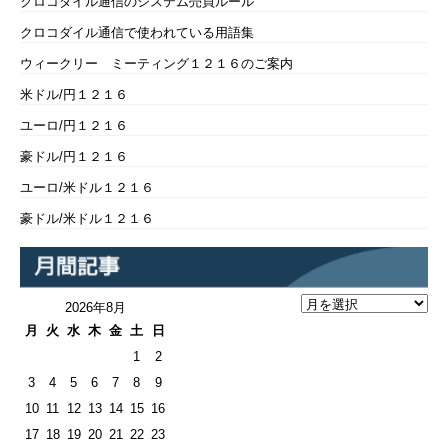
クロコダイル通信のシステム売買ルール
クロコダイル通信で使われている用語集
ウィークリー ミーティング１２１６のご案内
米ドル/円１２１６
ユーロ/円１２１６
豪ドル/円１２１６
ユーロ/米ドル１２１６
豪ドル/米ドル１２１６
2026年8月
月
火
水
木
金
土
日
1
2
3
4
5
6
7
8
9
10
11
12
13
14
15
16
17
18
19
20
21
22
23