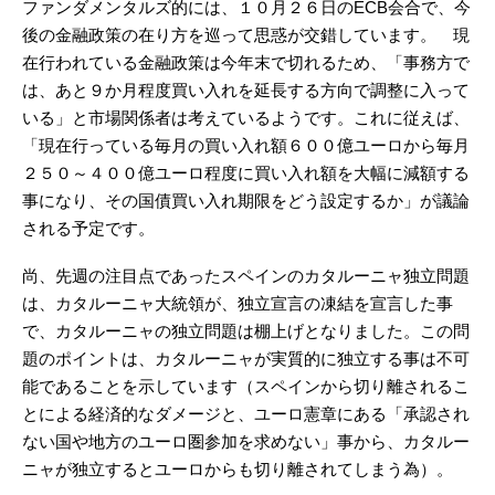
ファンダメンタルズ的には、１０月２６日のECB会合で、今
後の金融政策の在り方を巡って思惑が交錯しています。 現
在行われている金融政策は今年末で切れるため、「事務方で
は、あと９か月程度買い入れを延長する方向で調整に入って
いる」と市場関係者は考えているようです。これに従えば、
「現在行っている毎月の買い入れ額６００億ユーロから毎月
２５０～４００億ユーロ程度に買い入れ額を大幅に減額する
事になり、その国債買い入れ期限をどう設定するか」が議論
される予定です。
尚、先週の注目点であったスペインのカタルーニャ独立問題
は、カタルーニャ大統領が、独立宣言の凍結を宣言した事
で、カタルーニャの独立問題は棚上げとなりました。この問
題のポイントは、カタルーニャが実質的に独立する事は不可
能であることを示しています（スペインから切り離されるこ
とによる経済的なダメージと、ユーロ憲章にある「承認され
ない国や地方のユーロ圏参加を求めない」事から、カタルー
ニャが独立するとユーロからも切り離されてしまう為）。