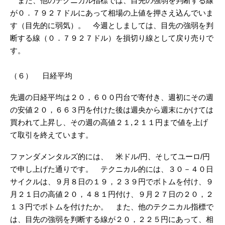
また、他のテクニカル指標では、目先の強弱を判断する線
が０．７９２７ドルにあって相場の上値を押さえ込んでいま
す（目先的に弱気）。 今週としましては、目先の強弱を判
断する線（０．７９２７ドル）を損切り線として戻り売りで
す。
（６） 日経平均
先週の日経平均は２０，６００円台で寄付き、週初にその週
の安値２０，６６３円を付けた後は週央から週末にかけては
買われて上昇し、その週の高値２１,２１１円まで値を上げ
て取引を終えています。
ファンダメンタルズ的には、 米ドル/円、そしてユーロ/円
で申し上げた通りです。 テクニカル的には、３０－４０日
サイクルは、９月８日の１９，２３９円でボトムを付け、９
月２１日の高値２０，４８１円付け、９月２７日の２０，２
１３円でボトムを付けたか。 また、他のテクニカル指標で
は、目先の強弱を判断する線が２０，２２５円にあって、相