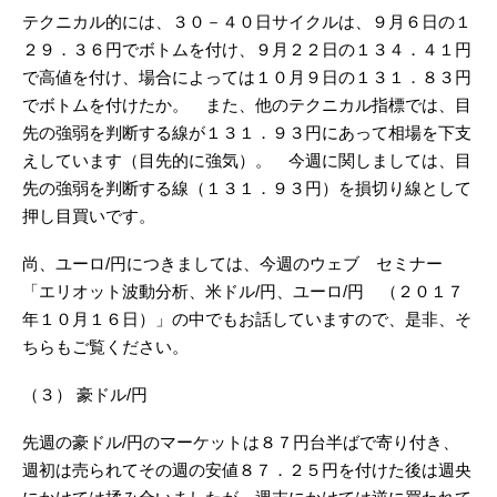
テクニカル的には、３０－４０日サイクルは、９月６日の１
２９．３６円でボトムを付け、９月２２日の１３４．４１円
で高値を付け、場合によっては１０月９日の１３１．８３円
でボトムを付けたか。 また、他のテクニカル指標では、目
先の強弱を判断する線が１３１．９３円にあって相場を下支
えしています（目先的に強気）。 今週に関しましては、目
先の強弱を判断する線（１３１．９３円）を損切り線として
押し目買いです。
尚、ユーロ/円につきましては、今週のウェブ セミナー
「エリオット波動分析、米ドル/円、ユーロ/円 （２０１７
年１０月１６日）」の中でもお話していますので、是非、そ
ちらもご覧ください。
（３） 豪ドル/円
先週の豪ドル/円のマーケットは８７円台半ばで寄り付き、
週初は売られてその週の安値８７．２５円を付けた後は週央