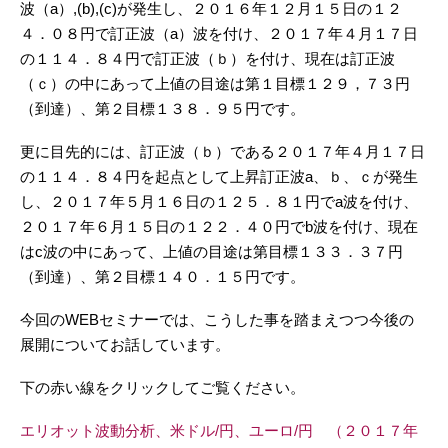
波（a）,(b),(c)が発生し、２０１６年１２月１５日の１２
４．０８円で訂正波（a）波を付け、２０１７年４月１７日
の１１４．８４円で訂正波（ｂ）を付け、現在は訂正波
（ｃ）の中にあって上値の目途は第１目標１２９，７３円
（到達）、第２目標１３８．９５円です。
更に目先的には、訂正波（ｂ）である２０１７年４月１７日
の１１４．８４円を起点として上昇訂正波a、ｂ、ｃが発生
し、２０１７年５月１６日の１２５．８１円でa波を付け、
２０１７年６月１５日の１２２．４０円でb波を付け、現在
はc波の中にあって、上値の目途は第目標１３３．３７円
（到達）、第２目標１４０．１５円です。
今回のWEBセミナーでは、こうした事を踏まえつつ今後の
展開についてお話しています。
下の赤い線をクリックしてご覧ください。
エリオット波動分析、米ドル/円、ユーロ/円 （２０１７年