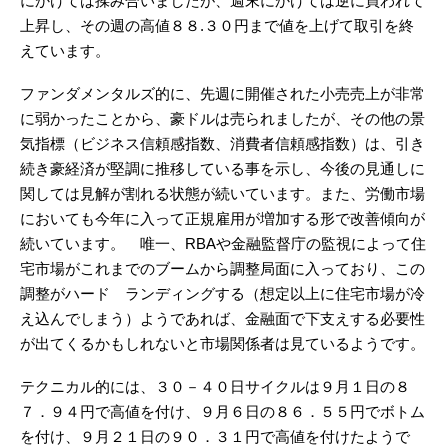
にかけては揉み合いましたが、週末にかけては逆に買われて
上昇し、その週の高値８８.３０円まで値を上げて取引を終
えています。
ファンダメンタルズ的に、先週に開催された小売売上が非常
に弱かったことから、豪ドルは売られましたが、その他の景
気指標（ビジネス信頼感指数、消費者信頼感指数）は、引き
続き豪経済が堅調に推移している事を示し、今後の見通しに
関しては見解が割れる状態が続いています。また、労働市場
においても今年に入って正規雇用が増加する形で改善傾向が
続いています。 唯一、RBAや金融監督庁の監視によって住
宅市場がこれまでのブームから調整局面に入っており、この
調整がハード ランディングする（想定以上に住宅市場が冷
え込んでしまう）ようであれば、金融面で下支えする必要性
が出てくるかもしれないと市場関係者は見ているようです。
テクニカル的には、３０－４０日サイクルは９月１日の８
７．９４円で高値を付け、９月６日の８６．５５円でボトム
を付け、９月２１日の９０．３１円で高値を付けたようで