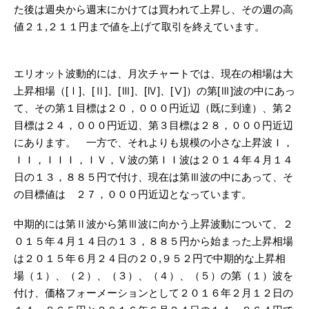
た後は週央から週末にかけては買われて上昇し、その週の高
値２１,２１１円まで値を上げて取引を終えています。
エリオット波動的には、月次チャートでは、現在の相場は大
上昇相場（[Ⅰ]、[Ⅱ]、[Ⅲ]、[Ⅳ]、[Ⅴ]）の第[Ⅲ]波の中にあっ
て、その第１目標は２０，０００円近辺（既に到達）、第２
目標は２４，０００円近辺、第３目標は２８，０００円近辺
にあります。 一方で、それよりも規模の小さな上昇波Ｉ，
ＩＩ，ＩＩＩ，ＩＶ，Ｖ波の第ＩＩ波は２０１４年４月１４
日の１３，８８５円で付け、現在は第Ⅲ波の中にあって、そ
の目標値は ２７，０００円近辺となっています。
中期的には第Ⅱ波から第Ⅲ波に向かう上昇波動について、２
０１５年４月１４日の１３，８８５円から始まった上昇相場
は２０１５年６月２４日の２０,９５２円で中期的な上昇相
場（１）、（２）、（３）、（４）、（５）の第（１）波を
付け、価格フォーメーションとして２０１６年２月１２日の