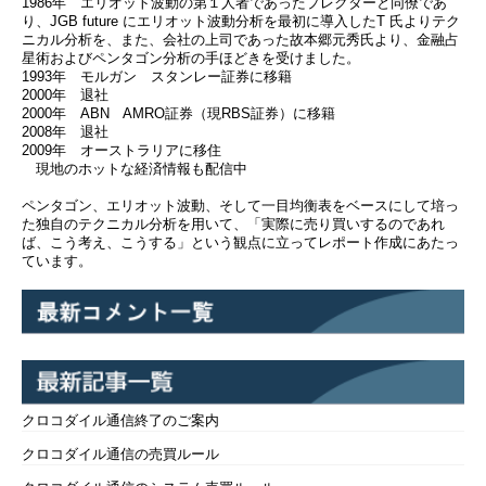
1986年 エリオット波動の第１人者であったプレクターと同僚であ
り、JGB future にエリオット波動分析を最初に導入したT 氏よりテク
ニカル分析を、また、会社の上司であった故本郷元秀氏より、金融占
星術およびペンタゴン分析の手ほどきを受けました。
1993年 モルガン スタンレー証券に移籍
2000年 退社
2000年 ABN AMRO証券（現RBS証券）に移籍
2008年 退社
2009年 オーストラリアに移住
現地のホットな経済情報も配信中
ペンタゴン、エリオット波動、そして一目均衡表をベースにして培っ
た独自のテクニカル分析を用いて、「実際に売り買いするのであれ
ば、こう考え、こうする」という観点に立ってレポート作成にあたっ
ています。
クロコダイル通信終了のご案内
クロコダイル通信の売買ルール