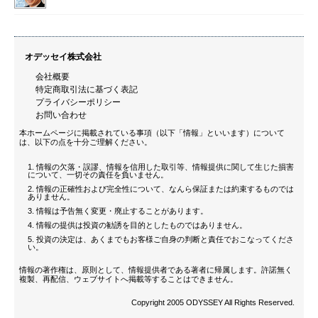
オデッセイ株式会社
会社概要
特定商取引法に基づく表記
プライバシーポリシー
お問い合わせ
本ホームページに掲載されている事項（以下「情報」といいます）について
は、以下の点を十分ご理解ください。
情報の欠落・誤謬、情報を信用した取引等、情報提供に関して生じた損害
について、一切その責任を負いません。
情報の正確性および完全性について、なんら保証または約束するものでは
ありません。
情報は予告無く変更・廃止することがあります。
情報の提供は投資の勧誘を目的としたものではありません。
投資の決定は、あくまでもお客様ご自身の判断と責任でおこなってくださ
い。
情報の著作権は、原則として、情報提供者である著者に帰属します。許諾無く
複製、再配信、ウェブサイトへ掲載等することはできません。
Copyright 2005 ODYSSEY All Rights Reserved.