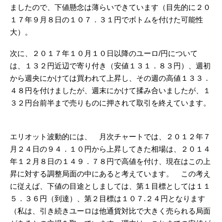
ましたので、下値懸念は薄らいできています（目先的に２０
１７年９月８日の１０７．３１円でボトムを付けた可能性
大）。
次に、２０１７年１０月１０日以降のユーロ/円について
は、１３２円近辺で寄り付き（安値１３１．８３円）、週初
から週央にかけては買われて上昇し、その週の高値１３３．
４８円を付けましたが、週末にかけて揉み合いましたが、１
３２円台前半まで売りものに押されて取引を終えています。
エリオット波動的には、 月次チャートでは、２０１２年７
月２４日の９４．１０円から上昇してきた相場は、２０１４
年１２月８日の１４９．７８円で高値を付け、現在はこの上
昇に対する調整局面の中にあると考えています。 この考え
に従えば、下値の目途としましては、第１目標としては１１
５．３６円（到達）、第２目標は１０７.２４円となります
（私は、引き続きユーロは他通貨対比で大きく売られる局面