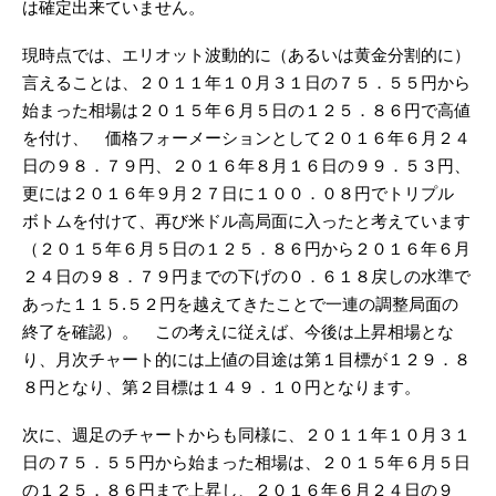
は確定出来ていません。
現時点では、エリオット波動的に（あるいは黄金分割的に）
言えることは、２０１１年１０月３１日の７５．５５円から
始まった相場は２０１５年６月５日の１２５．８６円で高値
を付け、 価格フォーメーションとして２０１６年６月２４
日の９８．７９円、２０１６年８月１６日の９９．５３円、
更には２０１６年９月２７日に１００．０８円でトリプル
ボトムを付けて、再び米ドル高局面に入ったと考えています
（２０１５年６月５日の１２５．８６円から２０１６年６月
２４日の９８．７９円までの下げの０．６１８戻しの水準で
あった１１５.５２円を越えてきたことで一連の調整局面の
終了を確認）。 この考えに従えば、今後は上昇相場とな
り、月次チャート的には上値の目途は第１目標が１２９．８
８円となり、第２目標は１４９．１０円となります。
次に、週足のチャートからも同様に、２０１１年１０月３１
日の７５．５５円から始まった相場は、２０１５年６月５日
の１２５．８６円まで上昇し、２０１６年６月２４日の９