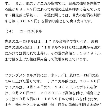
す。 また、他のテクニカル指標では、目先の強弱を判断す
る線が８８．４９円にあって相場の上値を押さえ込んでいま
す（目先的に弱気）。 今週に関しては、目先の強弱を判断
する線（８８.４９円）を損切り線として戻り売りです。
（４） ユーロ/米ドル
先週のユーロ/ドルは１．１７ドル台前半で寄り付き、週初
にその週の安値１．１７１９ドルを付けた後は週央から週末
にかけては買われて上昇し、その週の高値１．１８７９ドル
まで値を上げた後は揉み合って取引を終えています。
ファンダメンタルズ的には、米ドル/円、及びユーロ/円の処
で申し上げた通りです。 テクニカル的には、３０－４０日
サイクルは、９月１４日の１．１９３７ドルでボトムを付
け、９月２０日の１．２０３０ドルで高値を付け、場合によ
っては１０月６日の１．１６６９ドルでボトムを付けたか。
また、他のテクニカル指標では、目先の強弱を判断する線が