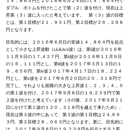
１４，８６５円と２０１６年６月２４日の１４，８６４円で
ダブル ボトムを付けたことで第（２）波を付け、現在は上
昇第（３）波に入ったと考えています。 第（３）波の目標
とは、第１目標が２１，９３１円、第２目標が２６，２９８
円となります。
目先的には、２０１６年６月日の安値１４，８６４円を起点
として小さな上昇波動（i,ii,iii,iv,v波）は、第i波が２０１６年
１１月９日の１７,４２７円、第ii波が２０１６年１１月９日
の１６，１１１円とし、第iii波を２０１７年３月１３日の１
９，６５６円、第iv波２０１７年４月１７日の１８，２２４
円とし、第v波を２０１７年６月２０日の２０，３１８円で
完了し、それよりも規模の大きな上昇波１，２，３，４，５
の第１波を付け、２０１７年９月８日の１９,２３９円で第
２波を付けたと考えています（その後、２０１７年９月２１
日にかけて第１波の１２０，３１８円を越えて来たため）。
現在は第３波の中にあって、第３波の第１目標は２４,６９
３円、第２目標２８，０６３円となります。更に、目先的に
は、２０１７年９月８日の１９,２３９円を起点とする上昇