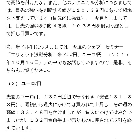
で高値を付けたか。また、他のテクニカル分析につきまして
は、目先の強弱を判断する線が１１０．３８円にあって相場
を下支えしています（目先的に強気）。 今週としまして
は、目先の強弱を判断する線１１０.３８円を損切り線とし
て押し目買いです。
尚、米ドル/円につきましては、今週のウェブ セミナー
「エリオット波動分析、米ドル/円、ユーロ/円 （２０１７
年１０月１６日）」の中でもお話していますので、是非、そ
ちらもご覧ください。
（２） ユーロ/円
先週のユーロは、１３２円近辺で寄り付き（安値１３１．８
３円）、週初から週央にかけては買われて上昇し、その週の
高値１３３．４８円を付けましたが、週末にかけて揉み合い
ましたが、１３２円台前半まで売りものに押されて取引を終
えています。