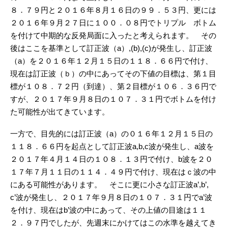
８．７９円と２０１６年８月１６日の９９．５３円、更には
２０１６年９月２７日に１００．０８円でトリプル ボトム
を付けて中期的な反発局面に入ったと考えられます。 その
後はここを基準として訂正波（a）,(b),(c)が発生し、訂正波
（a）を２０１６年１２月１５日の１１８．６６円で付け、
現在は訂正波（ｂ）の中にあってその下値の目標は、第１目
標が１０８．７２円（到達）、第２目標が１０６．３６円で
すが、２０１７年９月８日の１０７．３１円でボトムを付け
た可能性が出てきています。
一方で、目先的には訂正波（a）の０１６年１２月１５日の
１１８．６６円を起点として訂正波a,b,c波が発生し、a波を
２０１７年４月１４日の１０８．１３円で付け、b波を２０
１７年７月１１日の１１４．４９円で付け、現在はｃ波の中
にある可能性があります。 そこに更に小さな訂正波a’,b’,
c’波が発生し、２０１７年９月８日の１０７．３１円でa’波
を付け、現在はb’波の中にあって、その上値の目途は１１
２．９７円でしたが、先週末にかけてはこの水準を越えてき