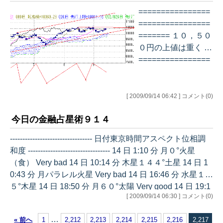
================
================
======= １０，５０
０円の上値は重く ==
================
================
===== デイリー チ
ャート…
[ 2009/09/14 06:42 ] コメント(0)
今日の金融占星術９１４
--------------------------------- 日付東京時間アスペクト位相調
和度 --------------------------------- 14 日 1:10 分 月０°火星
（食） Very bad 14 日 10:14 分 木星１４４°土星 14 日 1
0:43 分 月パラレル火星 Very bad 14 日 16:46 分 水星１３
５°木星 14 日 18:50 分 月６０°太陽 Very good 14 日 19:1
[ 2009/09/14 06:30 ] コメント(0)
6 分 月３０°金星 good 14 日 22:41 分 月６０°土星 Very g
ood 14 日 22:57 分 月１２０°天王星 V…
…
« 前へ
1
2,212
2,213
2,214
2,215
2,216
2,217