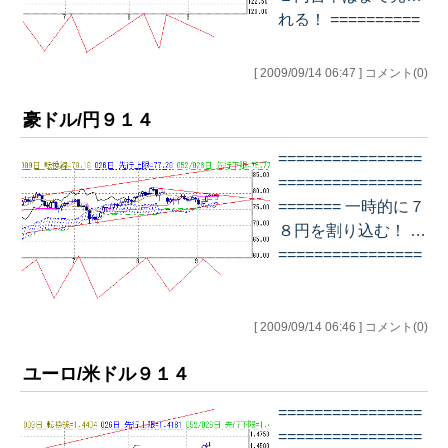
れる！ ==========
================
============= デ
[ 2009/09/14 06:47 ] コメント(0)
イリー チャート…
豪ドル/円９１４
================
================
======= 一時的に７
８円を割り込む！ ==
================
================
===== デイリー チ
ャート…
[ 2009/09/14 06:46 ] コメント(0)
ユーロ/米ドル９１４
================
================