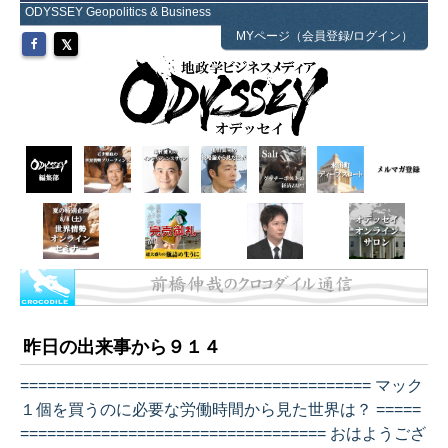
ODYSSEY Geopolitics & Business
MYページ（会員登録/ログイン）
昨日の出来事から９１４
======================================= マック
１個を買うのに必要な労働時間から見た世界は？ =====
================================== おはようござ