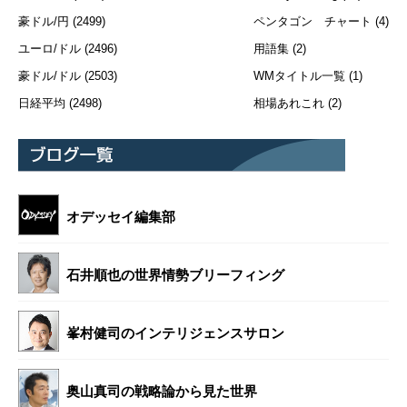
豪ドル/円
(2499)
ペンタゴン チャート
(4)
ユーロ/ドル
(2496)
用語集
(2)
豪ドル/ドル
(2503)
WMタイトル一覧
(1)
日経平均
(2498)
相場あれこれ
(2)
オデッセイ編集部
石井順也の世界情勢ブリーフィング
峯村健司のインテリジェンスサロン
奥山真司の戦略論から見た世界