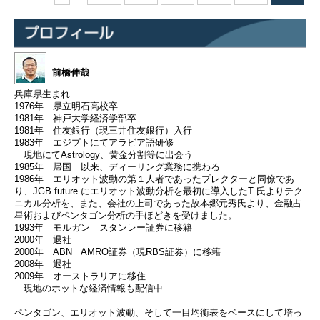
前橋伸哉
兵庫県生まれ
1976年 県立明石高校卒
1981年 神戸大学経済学部卒
1981年 住友銀行（現三井住友銀行）入行
1983年 エジプトにてアラビア語研修
現地にてAstrology、黄金分割等に出会う
1985年 帰国 以来、ディーリング業務に携わる
1986年 エリオット波動の第１人者であったプレクターと同僚であ
り、JGB future にエリオット波動分析を最初に導入したT 氏よりテク
ニカル分析を、また、会社の上司であった故本郷元秀氏より、金融占
星術およびペンタゴン分析の手ほどきを受けました。
1993年 モルガン スタンレー証券に移籍
2000年 退社
2000年 ABN AMRO証券（現RBS証券）に移籍
2008年 退社
2009年 オーストラリアに移住
現地のホットな経済情報も配信中
ペンタゴン、エリオット波動、そして一目均衡表をベースにして培っ