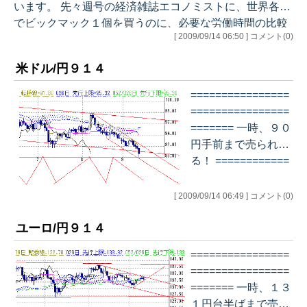
います。 先々週号の経済雑誌エコノミストに、世界各地
でビックマック１個を買うのに、必要な労働時間の比較
[ 2009/09/14 06:50 ] コメント(0)
をしていました。 というのも、単純にビックマック１
個の値段を比較しても、それぞれの物価が違いますの
米ドル/円９１４
で、あまり意味がありません。 そこで、購買力として
わかりやすく比較したのが、それぞれの国でビックマッ
================
ク１個を買うのに必要な労働時間を比較しています。 一
================
番安いのは、シカ…
======= 一時、９０
円手前まで売られ
る！ ============
================
=========== デイ
[ 2009/09/14 06:49 ] コメント(0)
リー チャート…
ユーロ/円９１４
================
================
======= 一時、１３
１円台半ばまで売ら