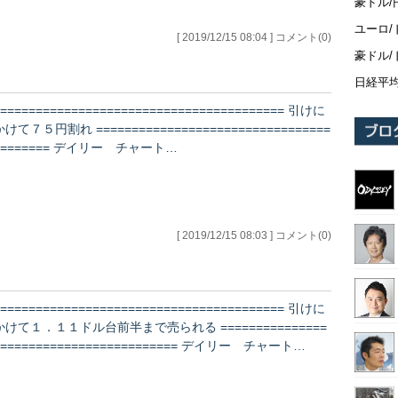
豪ドル/
ユーロ/
[ 2019/12/15 08:04 ] コメント(0)
豪ドル/
日経平
========================================= 引けに
かけて７５円割れ =================================
======== デイリー チャート…
[ 2019/12/15 08:03 ] コメント(0)
========================================= 引けに
かけて１．１１ドル台前半まで売られる ===============
========================== デイリー チャート…