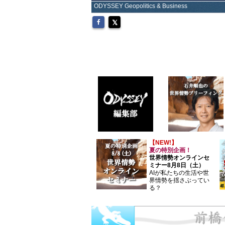
ODYSSEY Geopolitics & Business
【NEW!】
夏の特別企画！
世界情勢オンラインセ
ミナー8月8日（土）
AIが私たちの生活や世
界情勢を揺さぶってい
る？