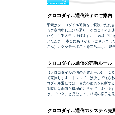
クロコダイル通信終了のご案内
平素はクロコダイル通信をご愛読いただき
もご案内申し上げた通り、クロコダイル通
たく、ご案内申し上げます。 これまで長きに亘り、至らぬ事が多々あったにも関わらず、お付き合い
いただき、 本当にありがとうございました。 思えば、２００９年９月より、山口 正洋氏（
さん）とグッチーポストを立ち上げ、 以
しかしながら、残念にも本年９月に山口さ
きましては、これを機に私のブログ記事も
クロコダイル通信の売買ルール
【クロコダイル通信の売買ルール】（２０１２年１２月２５日
て売買します（トレンドには決して逆らわ
コダイル通信では、目先の強弱を判断する
る時には弱気と機械的に決めてしまいます
は、「中立」と見なして、相場の様子を見
表でいうところの遅行スパン）で、もう少
ます。 例えば、中期の指標が陽転し、目
クロコダイル通信のシステム売