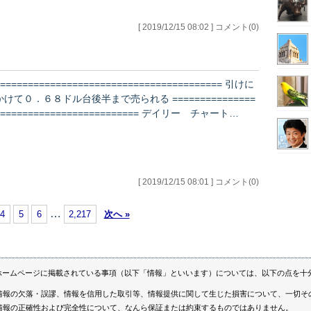
[ 2019/12/15 08:02 ] コメント(0)
========================================= 引けに
かけて０．６８ドル台後半まで売られる ===============
========================== デイリー チャート…
[ 2019/12/15 08:01 ] コメント(0)
…
4
5
6
2,217
次へ »
ホームページに掲載されている事項（以下「情報」といいます）については、以下の点を十
情報の欠落・誤謬、情報を信用した取引等、情報提供に関して生じた損害について、一切そ
情報の正確性および完全性について、なんら保証または約束するものではありません。