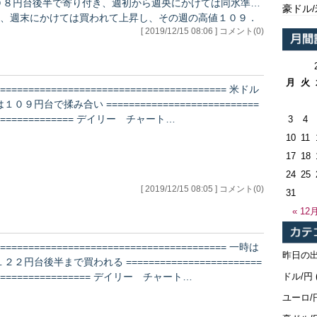
０８円台後半で寄り付き、週初から週央にかけては同水準で
豪ドル
、週末にかけては買われて上昇し、その週の高値１０９．
[ 2019/12/15 08:06 ] コメント(0)
ては、今の処、新し
…
月
火
========================================= 米ドル
は１０９円台で揉み合い ===========================
============== デイリー チャート…
3
4
10
11
17
18
24
25
[ 2019/12/15 08:05 ] コメント(0)
31
« 12
========================================= 一時は
昨日の
１２２円台後半まで買われる ========================
ドル/円
================= デイリー チャート…
ユーロ/