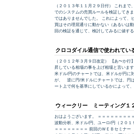
（２０１３年１１月２９日付） これまで
でのシステムの売買ルールを検証してきま
ではありませんでした。 これによって、ピボットの考え方は、理屈的には理に適っていても実際の売
買はその理屈通りに動かない（あるいは動かない
回の検証を通じて、検討してみるに値する
ールを転換してみてはどうか。 つまり、
戻るよりも、更に売られてB2まで値を下
クロコダイル通信で使われてい
（２０１２年３月９日改定） 【あ〜か行】 【上げ相場】 チャートを見て基準にした縦軸に対して上
昇している相場の事を上げ相場と言います
米ドル/円のチャートでは、米ドルが円に
が、 逆に円/米ドルにチャートでは、円
ート上で何を基準にしているかによって、
います。 【一目均衡表】 かつて株のチャート分析をしていた一目山人（ペンネーム）と言う人が考え
ついた相場分析の手法。１４日、２５日と
ウィークリー ミーティング１
おはようございます。 ＝＝＝＝＝＝＝＝＝＝＝＝＝＝＝＝＝＝＝＝＝＝＝＝＝ 特集２： エリオット
波動分析、米ドル/円、ユーロ/円（２０
＝＝＝＝＝＝＝＝ 前回のＷＥＢセミナー 「エリオット波動分析、米ドル/円、ユーロ/円 （２０１