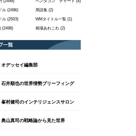
円
(2499)
ペンタゴン チャート
(4)
ドル
(2496)
用語集
(2)
ドル
(2503)
WMタイトル一覧
(1)
均
(2498)
相場あれこれ
(2)
オデッセイ編集部
石井順也の世界情勢ブリーフィング
峯村健司のインテリジェンスサロン
奥山真司の戦略論から見た世界