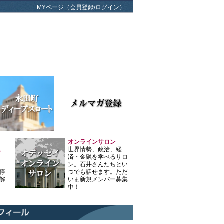
MYページ（会員登録/ログイン）
オンラインサロン
ュ
世界情勢、政治、経
済・金融を学べるサロ
ン。石井さんたちとい
停
つでも話せます。ただ
解
いま新規メンバー募集
中！