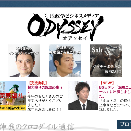
【完売御礼】
【NEW!】
超大盛りの瓶詰め生う
BS日テレ「深層ニ
に
ース」に出演しまし
今年のもたくさんのご
た。
注文ありがとうござい
「ミュトス」の提供
ました！
止命令などについて
来年もお楽しみに！！
説しました。