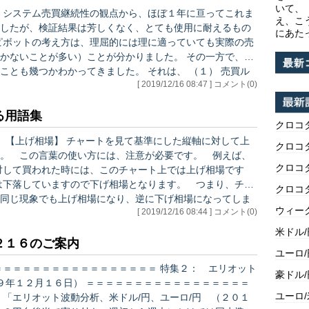
いて、
、システム売買継続性の観点から、ほぼ１年に亘ってこれま
え、こ
したが、検証結果は芳しくなく、とても使用に耐えるもの
にあた
ことが多い）ことが分かりました。 その一方で、今
ことも幾つかわかってきました。 それは、 （１） 売買ル
[ 2019/12/16 08:47 ] コメント(0)
P点をつけた後、B1をつけた時は、B2をつける前にP点に
げる…
る用語集
クロコ
クロコ
。 この言葉の使い方には、注意が必要です。 例えば、
クロコ
対して買われた時には、このチャート上では上げ相場です
は下落していますので下げ相場となります。 つまり、チャ
クロコ
同じ現象でも上げ相場になり、逆に下げ相場になってしま
ウィー
[ 2019/12/16 08:44 ] コメント(0)
言った…
米ドル
２１６のご案内
ユーロ
豪ドル
１９年１２月１６日） ＝＝＝＝＝＝＝＝＝＝＝＝＝＝＝＝＝
ユーロ