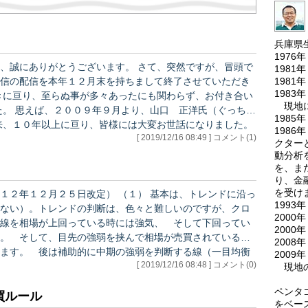
兵庫県
197
、誠にありがとうございます。 さて、突然ですが、冒頭で
198
198
信の配信を本年１２月末を持ちまして終了させていただき
198
現地にて
ぐっちー
198
来、１０年以上に亘り、皆様には大変お世話になりました。
198
[ 2019/12/16 08:49 ] コメント(1)
んがお亡くなりになった事は皆様もご存知の通りです。 つ
クターと
終…
動分析
を、ま
り、金
を受け
改定） （１） 基本は、トレンドに沿っ
199
ない）。トレンドの判断は、色々と難しいのですが、クロ
2000
線を相場が上回っている時には強気、 そして下回ってい
2000
。 そして、目先の強弱を挟んで相場が売買されている時
2008
ます。 後は補助的に中期の強弱を判断する線（一目均衡
200
[ 2019/12/16 08:48 ] コメント(0)
し大きな相場の流れ（トレンド）を確認するようにしてい
現地の
先の強弱を判断す…
ペンタ
買ルール
をベー