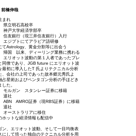
前橋伸哉
生まれ
6年 県立明石高校卒
1年 神戸大学経済学部卒
1年 住友銀行（現三井住友銀行）入行
3年 エジプトにてアラビア語研修
Astrology、黄金分割等に出会う
5年 帰国 以来、ディーリング業務に携わる
6年 エリオット波動の第１人者であったプレ
同僚であり、JGB future にエリオット波
を最初に導入したT 氏よりテクニカル分析
た、会社の上司であった故本郷元秀氏よ
融占星術およびペンタゴン分析の手ほどき
ました。
3年 モルガン スタンレー証券に移籍
年 退社
年 ABN AMRO証券（現RBS証券）に移籍
年 退社
9年 オーストラリアに移住
ホットな経済情報も配信中
ゴン、エリオット波動、そして一目均衡表
スにして培った独自のテクニカル分析を用