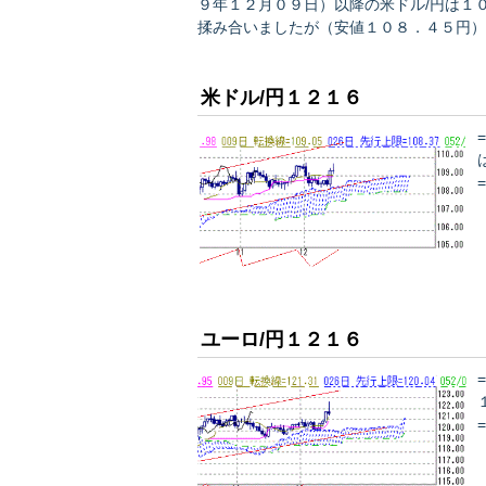
９年１２月０９日）以降の米ドル/円は１
揉み合いましたが（安値１０８．４５円）
７０円を付けてそのまま取引を終えています。 長期的なエリオット波動とし
い波動カウントは確定出来ていません。 
米ドル/円１２１６
ユーロ/円１２１６