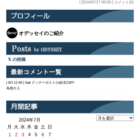
[ 2024/07/17 00:00 ] コメント(0)
オデッセイのご紹介
の投稿
[ 8/3 12:48 ] Salt グッチーポストの経済ZAP!!
為替介入
2024年7月
月
火
水
木
金
土
日
1
2
3
4
5
6
7