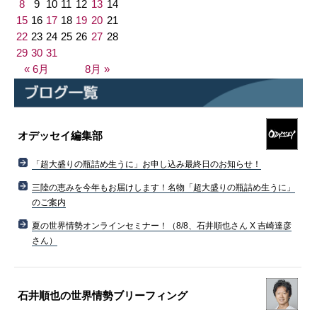
8
9
10
11
12
13
14
15
16
17
18
19
20
21
22
23
24
25
26
27
28
29
30
31
« 6月
8月 »
オデッセイ編集部
「超大盛りの瓶詰め生うに」お申し込み最終日のお知らせ！
三陸の恵みを今年もお届けします！名物「超大盛りの瓶詰め生うに」
のご案内
夏の世界情勢オンラインセミナー！（8/8、石井順也さん X 吉崎達彦
さん）
石井順也の世界情勢ブリーフィング