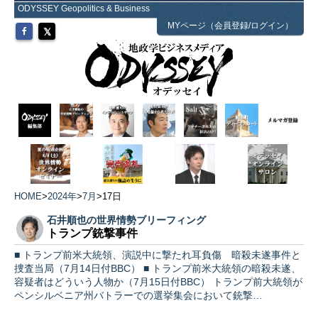
ODYSSEY Geopolitics & Business
MYページ（会員登録/ログイン）
HOME
>
2024年
>
7月
>
17日
石井順也の世界情勢ブリーフィング
トランプ銃撃事件
■ トランプ前米大統領、演説中に撃たれ耳負傷 暗殺未遂事件と
捜査当局（7月14日付BBC） ■ トランプ前米大統領の暗殺未遂、
容疑者はどういう人物か（7月15日付BBC） トランプ前大統領が
ペンシルベニア州バトラーでの選挙集会において銃撃…