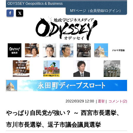
ODYSSEY Geopolitics & Business
MYページ（会員登録/ログイン）
2022/03/29 12:00 |
選挙
|
コメント(2)
やっぱり自民党が強い？ ～ 西宮市長選挙、
市川市長選挙、逗子市議会議員選挙