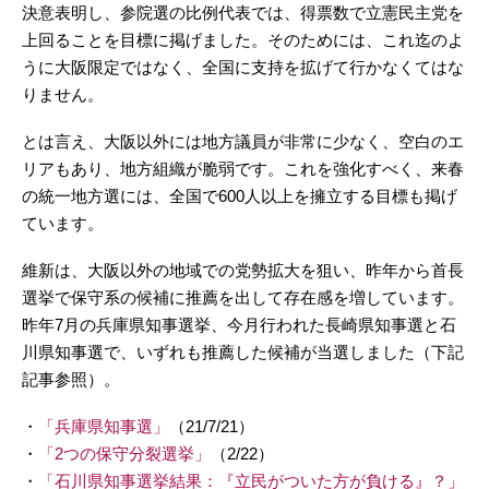
決意表明し、参院選の比例代表では、得票数で立憲民主党を
上回ることを目標に掲げました。そのためには、これ迄のよ
うに大阪限定ではなく、全国に支持を拡げて行かなくてはな
りません。
とは言え、大阪以外には地方議員が非常に少なく、空白のエ
リアもあり、地方組織が脆弱です。これを強化すべく、来春
の統一地方選には、全国で600人以上を擁立する目標も掲げ
ています。
維新は、大阪以外の地域での党勢拡大を狙い、昨年から首長
選挙で保守系の候補に推薦を出して存在感を増しています。
昨年7月の兵庫県知事選挙、今月行われた長崎県知事選と石
川県知事選で、いずれも推薦した候補が当選しました（下記
記事参照）。
・
「兵庫県知事選」
（21/7/21）
・
「2つの保守分裂選挙」
（2/22）
・
「石川県知事選挙結果：『立民がついた方が負ける』？」