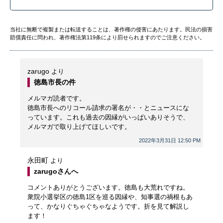
当社に無断で複製または転送することは、著作権の侵害にあたります。民法の損害
賠償責任に問われ、著作権法第119条により罰せられますのでご注意ください。
zarugo
より
徳島市長の件
メルマガ読者です。
徳島市長へのリコール請求の署名が・・とニュースにな
っています。これも過去の因縁がいっぱいありそうで、
メルマガで取り上げてほしいです。
2022年3月31日 12:50 PM
永田町
より
zarugoさんへ
コメントありがとうございます。徳島も大荒れですね。
衆院小選挙区の徳島1区を巡る因縁や、知事選の禍根もあ
って、かなりぐちゃぐちゃなようです。折を見て解説し
ます！