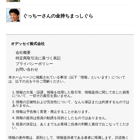
ぐっちーさんの金持ちまっしぐら
オデッセイ株式会社
会社概要
特定商取引法に基づく表記
プライバシーポリシー
お問い合わせ
本ホームページに掲載されている事項（以下「情報」といいます）について
は、以下の点を十分ご理解ください。
情報の欠落・誤謬、情報を信用した取引等、情報提供に関して生じた損害
について、一切その責任を負いません。
情報の正確性および完全性について、なんら保証または約束するものでは
ありません。
情報は予告無く変更・廃止することがあります。
情報の提供は投資の勧誘を目的としたものではありません。
投資の決定は、あくまでもお客様ご自身の判断と責任でおこなってくださ
い。
情報の著作権は、原則として、情報提供者である著者に帰属します。許諾無く