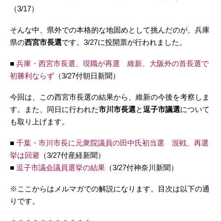
（3/17）
そんな中、県外での本格的な地固めとして挑んだのが、兵庫
県の
西宮市長選
です。3/27に投開票が行われました。
■
兵庫・西宮市長選、現職が再選 維新、大阪外の首長選で
初勝利ならず
（3/27付朝日新聞）
今回は、この西宮市長選の結果から、維新の今後を考察しま
す。また、同日に行われた
市川市長選
と
逗子市議選
について
も取り上げます。
■
千葉・市川市長に元衆院議員の田中氏初当選 混戦、再選
挙は回避
（3/27付産経新聞）
■
逗子市議会議員選挙の結果
（3/27付神奈川新聞）
※ここからはメルマガでの解説になります。目次は以下の通
りです。