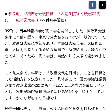
■
参院選、12議席が最低目標 「次期衆院選で野党第1党
に」―維新党大会
（3/27付時事通信）
3/27に、
日本維新の会
が党大会を開催しました。国政政党は
東京に本部を置き、東京で党大会を行うのが一般的です。た
だ、維新は大阪に本部があり、幹部は大阪市長、大阪府知
事、大阪を地盤とする衆議院議員で、所属議員も近畿圏が中
心です。そのため、党大会は、当然の如く大阪で開かれまし
た。
この党大会で、維新は、「政権交代を目指す」ことを目標と
した活動方針を決定しました。具体的には、夏の参議院議員
選挙で改選議席の2倍にあたる12人以上の当選を最低ライン
とし、次期衆議院議員選挙では野党第1党を目指すとしてい
ます。かなり野心的な目標です。
松井一郎
代表は、「自民、公明の圧倒的多数を打ち破る」と