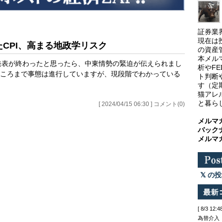
証券業
現在は
たCPI、高まる地政学リスク
の資産
本メル
の発表が終わったと思ったら、中東情勢の緊迫が伝えられまし
析やF
ころまで事態は進行していますが、現段階でわかっている
ト判断
す（定
猫アレ
と暮ら
[ 2024/04/15 06:30 ] コメント(0)
メルマ
バック
メルマ
の投
[ 8/3 
為替介入