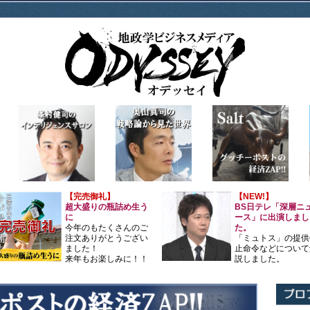
【完売御礼】
【NEW!】
超大盛りの瓶詰め生う
BS日テレ「深層ニ
に
ース」に出演しまし
今年のもたくさんのご
た。
注文ありがとうござい
「ミュトス」の提供
ました！
止命令などについて
来年もお楽しみに！！
説しました。