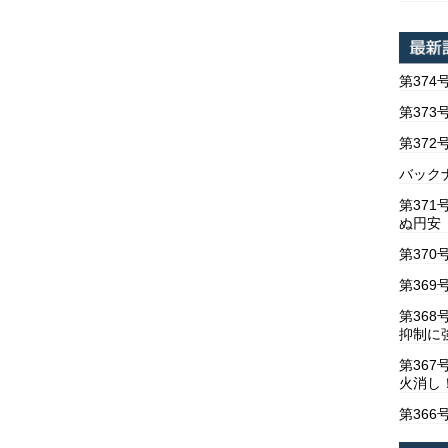
第374
第373
第37
バックナ
第37
ぬ円安
第370
第369
第36
抑制に
第367
火消し
第366