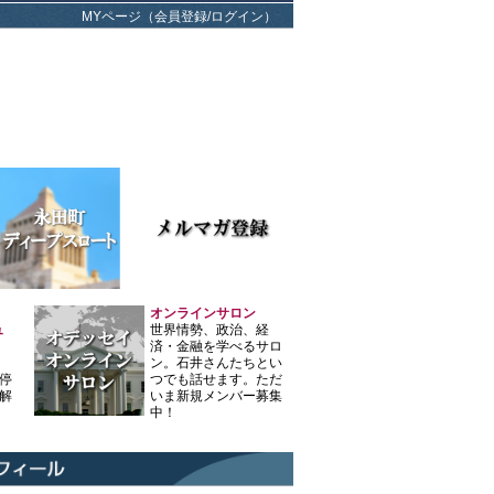
MYページ（会員登録/ログイン）
オンラインサロン
ュ
世界情勢、政治、経
済・金融を学べるサロ
ン。石井さんたちとい
停
つでも話せます。ただ
解
いま新規メンバー募集
中！