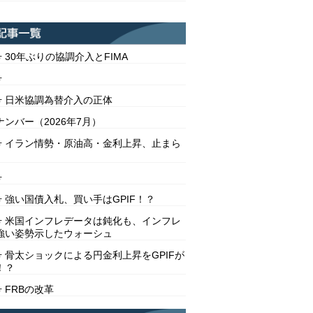
号 30年ぶりの協調介入とFIMA
号
2号 日米協調為替介入の正体
ンバー（2026年7月）
1号 イラン情勢・原油高・金利上昇、止まら
号
号 強い国債入札、買い手はGPIF！？
8号 米国インフレデータは鈍化も、インフレ
強い姿勢示したウォーシュ
号 骨太ショックによる円金利上昇をGPIFが
！？
号 FRBの改革