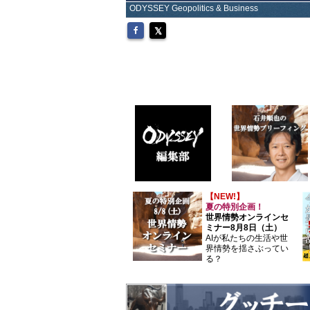
ODYSSEY Geopolitics & Business
【NEW!】
夏の特別企画！
世界情勢オンラインセ
ミナー8月8日（土）
AIが私たちの生活や世
界情勢を揺さぶってい
る？