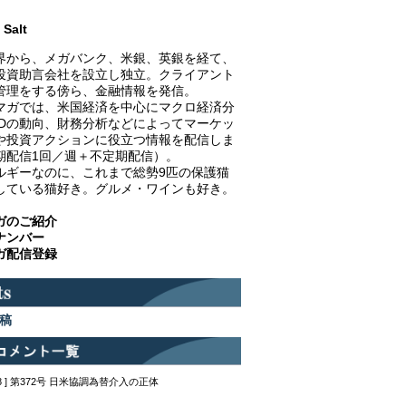
Salt
界から、メガバンク、米銀、英銀を経て、
投資助言会社を設立し独立。クライアント
管理をする傍ら、金融情報を発信。
マガでは、米国経済を中心にマクロ経済分
EDの動向、財務分析などによってマーケッ
や投資アクションに役立つ情報を配信しま
期配信1回／週＋不定期配信）。
ルギーなのに、これまで総勢9匹の保護猫
している猫好き。グルメ・ワインも好き。
ガのご紹介
ナンバー
ガ配信登録
稿
12:48 ] 第372号 日米協調為替介入の正体