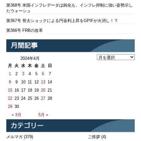
第368号 米国インフレデータは鈍化も、インフレ抑制に強い姿勢示し
たウォーシュ
第367号 骨太ショックによる円金利上昇をGPIFが火消し！？
第366号 FRBの改革
2024年4月
月
火
水
木
金
土
日
1
2
3
4
5
6
7
8
9
10
11
12
13
14
15
16
17
18
19
20
21
22
23
24
25
26
27
28
29
30
« 3月
5月 »
メルマガ
(379)
ご挨拶
(4)