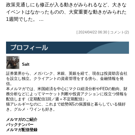
政策見通しにも修正が入る動きがみられるなど、大きな
イベントはなかったものの、大変重要な動きがみられた
1週間でした。 …
[ 2024/04/22 06:30 ] コメント(2)
Salt
証券業界から、メガバンク、米銀、英銀を経て、現在は投資助言会社
を設立し独立。クライアントの資産管理をする傍ら、金融情報を発
信。
本メルマガでは、米国経済を中心にマクロ経済分析やFEDの動向、財
務分析などによってマーケット判断や投資アクションに役立つ情報を
配信します（定期配信1回／週＋不定期配信）。
猫アレルギーなのに、これまで総勢9匹の保護猫と暮らしている猫好
き。グルメ・ワインも好き。
メルマガのご紹介
バックナンバー
メルマガ配信登録