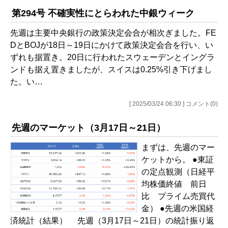
第294号 不確実性にとらわれた中銀ウィーク
先週は主要中央銀行の政策決定会合が相次ぎました。FE
DとBOJが18日～19日にかけて政策決定会合を行い、い
ずれも据置き。20日に行われたスウェーデンとイングラ
ンドも据え置きましたが、スイスは0.25%引き下げまし
た。い…
[ 2025/03/24 06:30 ] コメント(0)
先週のマーケット（3月17日～21日）
まずは、先週のマー
ケットから。 ●東証
の定点観測（日経平
均株価終値 前日
比 プライム売買代
金） ●先週の米国経
済統計（結果） 先週（3月17日～21日）の統計振り返