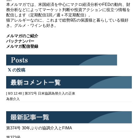
本メルマガでは、米国経済を中心にマクロ経済分析やFEDの動向、財
務分析などによってマーケット判断や投資アクションに役立つ情報を
配信します（定期配信1回／週＋不定期配信）。
猫アレルギーなのに、これまで総勢9匹の保護猫と暮らしている猫好
き。グルメ・ワインも好き。
メルマガのご紹介
バックナンバー
メルマガ配信登録
の投稿
[ 8/3 12:48 ] 第372号 日米協調為替介入の正体
為替介入
第374号 30年ぶりの協調介入とFIMA
第373号