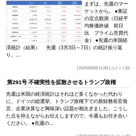
まずは、先週のマー
ケットから。 ●東証
の定点観測（日経平
均株価終値 前日
比 プライム売買代
金） ●先週の米国経
済統計（結果） 先週（3月3日～7日）の統計振り返
り。…
[ 2025/03/08 11:00 ] コメント(0)
第291号 不確実性を拡散させるトランプ政権
先週は米国の経済統計はそれほど多くなかった代わり
に、ドイツの総選挙、トランプ政権下での新財務長官発
言、企業決算など興味深い話題が相次ぎました。こうし
た点を抑えながらお伝えしますので、今週もお付き合い
ください。 ●先週の…