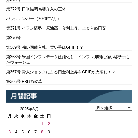
第372号 日米協調為替介入の正体
バックナンバー（2026年7月）
第371号 イラン情勢・原油高・金利上昇、止まらぬ円安
第370号
第369号 強い国債入札、買い手はGPIF！？
第368号 米国インフレデータは鈍化も、インフレ抑制に強い姿勢示し
たウォーシュ
第367号 骨太ショックによる円金利上昇をGPIFが火消し！？
第366号 FRBの改革
2025年3月
月
火
水
木
金
土
日
1
2
3
4
5
6
7
8
9