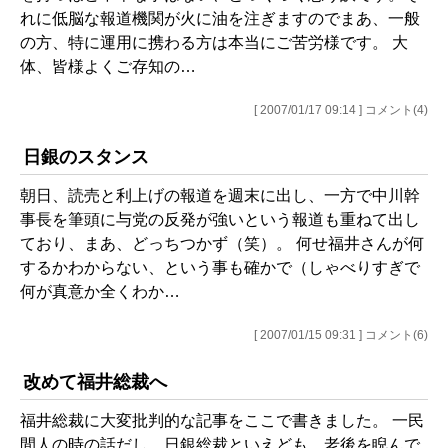
れに低脳な報道機関が火に油を注ぎますのでまあ、一般
の方、特に運用に携わる方は本当にご苦労様です。 大
体、皆様よくご存知の…
[ 2007/01/17 09:14 ] コメント(4)
日銀のスタンス
朝日、読売と利上げの報道を週末に出し、一方で中川幹
事長を筆頭に与党の反発が強いという報道も重ねて出し
ており、まあ、どっちつかず（笑）。 何せ福井さんが何
するかわからない、という事も確かで（しゃべりすぎで
何が真意か全くわか…
[ 2007/01/15 09:31 ] コメント(6)
改めて福井総裁へ
福井総裁に大変批判的な記事をここで書きました。 一民
間人の時の話だし、日銀総裁といえども、老後を睨んで