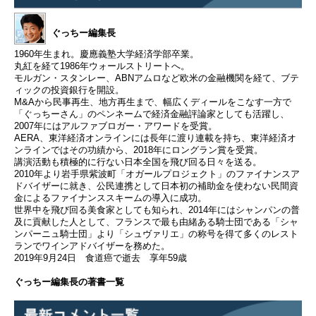
ぐっちー編集長
1960年生まれ。慶應義塾大学経済学部卒業。
丸紅を経て1986年ウォールストリートへ。
モルガン・スタンレー、ABNアムロなど欧米の金融機関を経て、ブテ
ィックの投資銀行を開設。
M&Aから民事再生、地方再生まで、幅広くディールをこなす一方で
「ぐっちーさん」のペンネームで経済金融評論家としても活躍し、
2007年にはアルファブロガー・アワードを受賞。
AERA、東洋経済オンラインには長年に渡り連載を持ち、東洋経済オ
ンラインではその功績から、2018年にロングラン賞を受賞。
講演活動も積極的に行ない日本全国を飛び回る日々を送る。
2010年より岩手県紫波町「オガールプロジェクト」のファイナンスア
ドバイザーに就き、公民連携として日本初の補助金を使わない民間資
金によるファイナンススキームの導入に成功。
世界中を飛び回る美食家としても知られ、2014年にはシャンパンの普
及に貢献した人として、フランスで最も由緒ある騎士団である「シャ
ンパーニュ騎士団」より「シュヴァリエ」の称号を得て多くのレスト
ランでワインアドバイザーを務めた。
2019年9月24日 食道癌で逝去 享年59歳
ぐっちー編集長の著書一覧