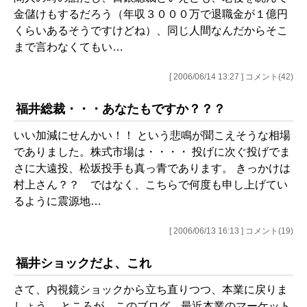
金儲けもするだろう（年収３０００万で退職金が１億円
くらいあるそうですけどね）、同じ人間なんだからそこ
まで言わなくてもい…
[ 2006/06/14 13:27 ] コメント(42)
福井総裁・・・あなたもですか？？？
いい加減にせんかい！！ という悲鳴が聞こえそうな相場
でありました。株式市場は・・・・ 投げに次ぐ投げでま
さに大遠投、松坂投手も真っ青であります。 きっかけは
村上さん？？ ではなく、こちらで何度も申し上げてい
るように震源地…
[ 2006/06/13 16:13 ] コメント(19)
福井ショックだよ、これ
さて、内視鏡ショックから立ち直りつつ、本業に戻りま
しょう。 ところが、このブログ、最近本業のマーケット