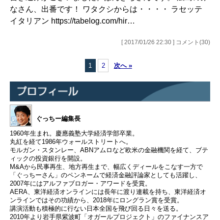
なさん、出番です！ ワタクシからは・・・・ ラセッテ
イタリアン https://tabelog.com/hir…
[ 2017/01/26 22:30 ] コメント(30)
1
2
次へ »
ぐっちー編集長
1960年生まれ。慶應義塾大学経済学部卒業。
丸紅を経て1986年ウォールストリートへ。
モルガン・スタンレー、ABNアムロなど欧米の金融機関を経て、ブテ
ィックの投資銀行を開設。
M&Aから民事再生、地方再生まで、幅広くディールをこなす一方で
「ぐっちーさん」のペンネームで経済金融評論家としても活躍し、
2007年にはアルファブロガー・アワードを受賞。
AERA、東洋経済オンラインには長年に渡り連載を持ち、東洋経済オ
ンラインではその功績から、2018年にロングラン賞を受賞。
講演活動も積極的に行ない日本全国を飛び回る日々を送る。
2010年より岩手県紫波町「オガールプロジェクト」のファイナンスア