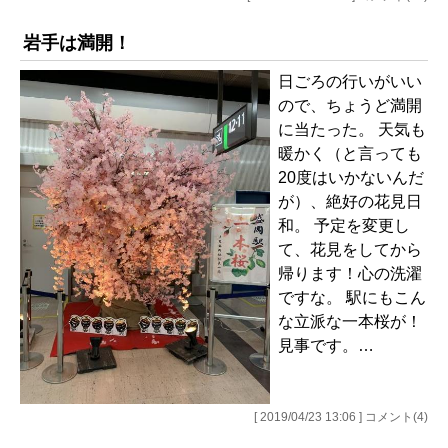
岩手は満開！
日ごろの行いがいい
ので、ちょうど満開
に当たった。 天気も
暖かく（と言っても
20度はいかないんだ
が）、絶好の花見日
和。 予定を変更し
て、花見をしてから
帰ります！心の洗濯
ですな。 駅にもこん
な立派な一本桜が！
見事です。…
[ 2019/04/23 13:06 ] コメント(4)