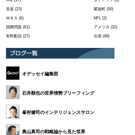
音楽
(23)
紫波町
(50)
Ｍ＆Ａ
(6)
NFL
(2)
国際問題
(61)
アメリカ
(32)
有料配信
(27)
出張
(99)
オデッセイ編集部
石井順也の世界情勢ブリーフィング
峯村健司のインテリジェンスサロン
奥山真司の戦略論から見た世界