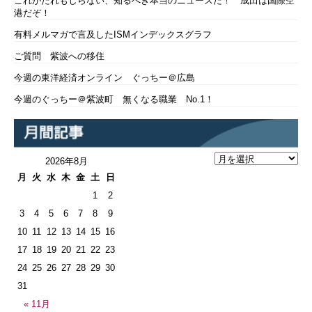
これがだれもしらない、知るべき本当のニュースだ！ 成田は国際空
港だぞ！
有料メルマガで言及したISMインデックスグラフ
ご質問 紫波への移住
今週の東洋経済オンライン ぐっちー＠広島
今週のぐっちー＠紫波町 無くなる職業 No.1！
2026年8月
月
火
水
木
金
土
日
1
2
3
4
5
6
7
8
9
10
11
12
13
14
15
16
17
18
19
20
21
22
23
24
25
26
27
28
29
30
31
« 11月