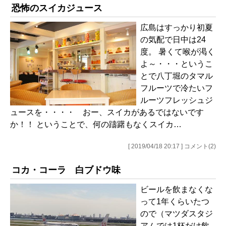
恐怖のスイカジュース
広島はすっかり初夏
の気配で日中は24
度。 暑くて喉が渇く
よ～・・・というこ
とで八丁堀のタマル
フルーツで冷たいフ
ルーツフレッシュジ
ュースを・・・・ おー、スイカがあるではないです
か！！ ということで、何の躊躇もなくスイカ…
[ 2019/04/18 20:17 ] コメント(2)
コカ・コーラ 白ブドウ味
ビールを飲まなくな
って1年くらいたつ
ので（マツダスタジ
アムでは1杯だけ飲