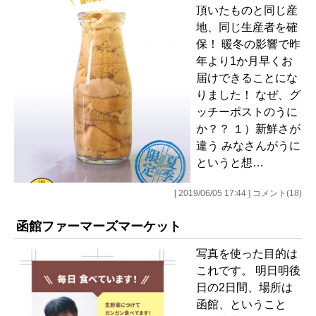
頂いたものと同じ産
地、同じ生産者を確
保！ 暖冬の影響で昨
年より1か月早くお
届けできることにな
りました！ なぜ、グ
ッチーポストのうに
か？？ １）新鮮さが
違う みなさんがうに
というと想…
[ 2019/06/05 17:44 ] コメント(18)
函館ファーマーズマーケット
写真を使った目的は
これです。 明日明後
日の2日間、場所は
函館、ということ