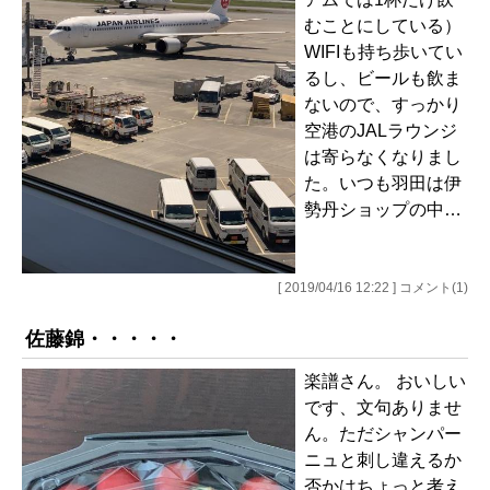
むことにしている）
WIFIも持ち歩いてい
るし、ビールも飲ま
ないので、すっかり
空港のJALラウンジ
は寄らなくなりまし
た。いつも羽田は伊
勢丹ショップの中…
[ 2019/04/16 12:22 ] コメント(1)
佐藤錦・・・・・
楽譜さん。 おいしい
です、文句ありませ
ん。ただシャンパー
ニュと刺し違えるか
否かはちょっと考え