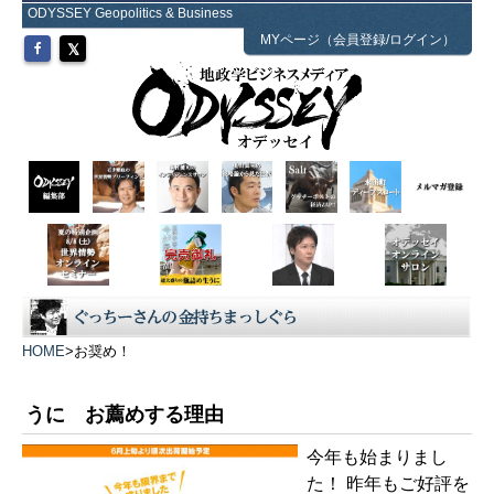
ODYSSEY Geopolitics & Business
MYページ（会員登録/ログイン）
HOME
>
お奨め！
うに お薦めする理由
今年も始まりまし
た！ 昨年もご好評を