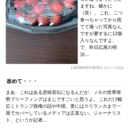
ますね、確かに
（笑）。 これ、二つ
食べちゃってから慌
てて撮った写真なん
ですが要するに12個
入りなんですよ。
で、昨日広尾の明
治…
[ 2019/04/10 09:56 ] コメント(11)
改めて・・・
まあ、これはある意味宣伝になるんだが、ＪＤの世界情
勢ブリーフィングはまじですごいと思うよ。 これだけ幅
広くトランプ政権の話や中国、更にはスリランカまで一
発でカバーしているメディアは正直ない。ジャーナリス
ト、というか記者…