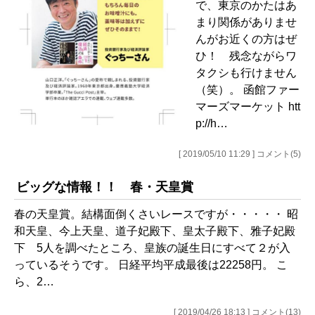
で、東京のかたはあ
まり関係がありませ
んがお近くの方はぜ
ひ！ 残念ながらワ
タクシも行けません
（笑）。 函館ファー
マーズマーケット htt
p://h…
[ 2019/05/10 11:29 ] コメント(5)
ビッグな情報！！ 春・天皇賞
春の天皇賞。結構面倒くさいレースですが・・・・・ 昭
和天皇、今上天皇、道子妃殿下、皇太子殿下、雅子妃殿
下 5人を調べたところ、皇族の誕生日にすべて２が入
っているそうです。 日経平均平成最後は22258円。 こ
ら、2…
[ 2019/04/26 18:13 ] コメント(13)