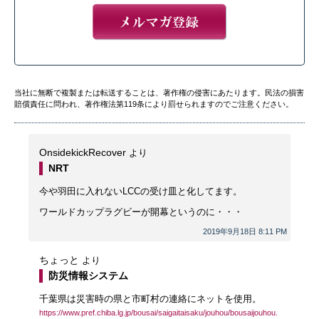
当社に無断で複製または転送することは、著作権の侵害にあたります。民法の損害
賠償責任に問われ、著作権法第119条により罰せられますのでご注意ください。
OnsidekickRecover
より
NRT
今や羽田に入れないLCCの受け皿と化してます。
ワールドカップラグビーが開幕というのに・・・
2019年9月18日 8:11 PM
ちょっと
より
防災情報システム
千葉県は災害時の県と市町村の連絡にネットを使用。
https://www.pref.chiba.lg.jp/bousai/saigaitaisaku/jouhou/bousaijouhou.