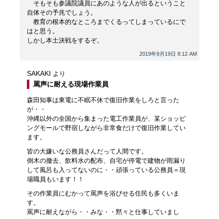
そもそも参議院議員にあのような人が出るということ
自体その予兆でしょう。
教育の根本的なところまでくるってしまっているにで
はと思う。
しかし本土決戦をするぞ。
2019年9月19日 8:12 AM
SAKAKI
より
罵声に耐える現場作業員
森田知事は東電に不眠不休で復旧作業をしろと言った
が・・
沖縄以外の全国から集まった電工作業員が、某ショッピ
ングモールで野宿しながら非常食だけで復旧作業してい
ます。
皆の大嫌いな公務員さんだって人間です。
倒木の撤去、飲料水の配布、自宅が停電で建物が雨漏り
して風呂も入ってないのに・・頑張っている公務員＝現
場職員もいます！！
その作業員にむかって罵声を浴びせる住民も多くいま
す。
罵声に耐えながら・・みな・・黙々と仕事していまし