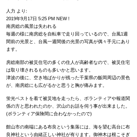
人力 より:
2019年9月17日 5:25 PM NEW !
南房総の風景は失われる
毎週の様に南房総を自転車で走り回っているので、台風1週
間前の光景と、台風一週間後の光景の写真が偶々手元にあり
ます。
房総南部の被災住宅の多くの住人が高齢者なので、被災住宅
は取り壊されるものも多いかと思います。
津波の後に、空き地ばかりが残った千葉県の飯岡周辺の景色
が、南房総にも広がるかと思うと胸が痛みます。
蛍光ベストを着て被災地を走ったら、ボランティアや報道関
係の方と思われたのか、沢山のお話を伺う事が出来ました。
(ボランティア保険間に合わなかったので)
館山市の南端にある布良という集落には、海を望む高台に布
良神社という由緒正しい神社が有ります。御神木は根こそぎ