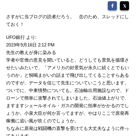
さすがに当ブログの読者だろう。 念のため、スレッドにし
ておく！
UFO銀行 より:
2019年9月16日 2:12 PM
先生の教えが身に染みる
学者や官僚の意見を聞いていると、どうしても景気を循環さ
せたいみたいで、「アメリカの好景気が永久に続くとでもい
うのか」と恫喝まがいの話まで飛び出してくることすらある
のですが、データを信じて先生についていこうと思います。
ついでに、中東情勢についても。石油輸出用施設なので、ド
ローンで簡単に攻撃されてしまいました。石油値上がりで、
ますますシェールオイル・ガスの開発に拍車がかかるのでし
ょうか。小泉大臣が何か言ってますが、やはりここで原発再
稼働に追い風が吹くのでしょうか。
ちなみに原発は戦闘機の直撃を受けても大丈夫なように作っ
てあります。