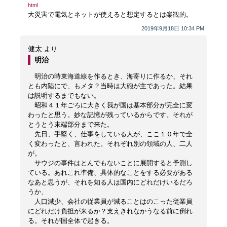
html
大災害で電気とネットが使えると想定するとは楽観的。
2019年9月18日 10:34 PM
健太
より
明治
明治の時東海道線を作るとき、海寄りに作るか、それ
とも内陸にで、もメタ？当時は大砲が主であった。結果
は説明するまでもない。
昭和４１年ごろに大きく我が国は基本部分が完全に変
わったと思う。妙な記憶が残っているからです。それが
とうとう末端部分まで来た。
先日、手堅く、仕事をしている人が、ここ１０年で全
く変わったと、言われた。それぞれ別の領域の人、二人
が。
サウジの事件はとんでもないことに展開すると予測し
ている。あれこれ準備、具体的なことをする必要がある
なあと思うが、それを知る人は国内にどれだけいるだろ
うか、
人口減少、会社の従業員が減ることはのこった従業員
にどれだけ負担が来るか？支えきれなかうなる前に倒れ
る。それが国全体で起きる。