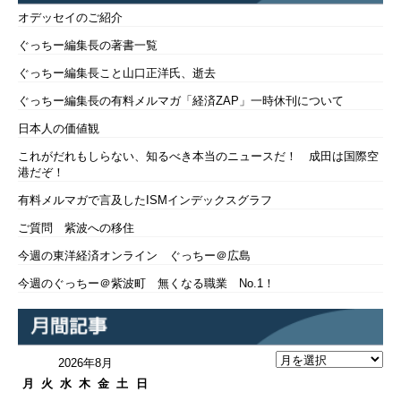
オデッセイのご紹介
ぐっちー編集長の著書一覧
ぐっちー編集長こと山口正洋氏、逝去
ぐっちー編集長の有料メルマガ「経済ZAP」一時休刊について
日本人の価値観
これがだれもしらない、知るべき本当のニュースだ！ 成田は国際空
港だぞ！
有料メルマガで言及したISMインデックスグラフ
ご質問 紫波への移住
今週の東洋経済オンライン ぐっちー＠広島
今週のぐっちー＠紫波町 無くなる職業 No.1！
2026年8月
月
火
水
木
金
土
日