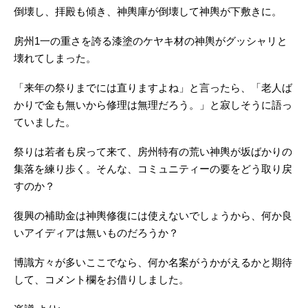
倒壊し、拝殿も傾き、神輿庫が倒壊して神輿が下敷きに。
房州1一の重さを誇る漆塗のケヤキ材の神輿がグッシャリと
壊れてしまった。
「来年の祭りまでには直りますよね」と言ったら、「老人ば
かりで金も無いから修理は無理だろう。」と寂しそうに語っ
ていました。
祭りは若者も戻って来て、房州特有の荒い神輿が坂ばかりの
集落を練り歩く。そんな、コミュニティーの要をどう取り戻
すのか？
復興の補助金は神輿修復には使えないでしょうから、何か良
いアイディアは無いものだろうか？
博識方々が多いここでなら、何か名案がうかがえるかと期待
して、コメント欄をお借りしました。