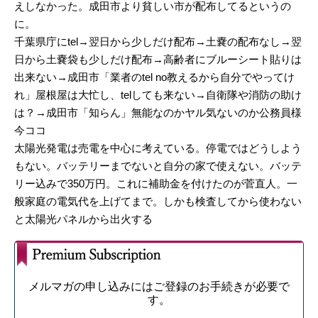
えしなかった。成田市より貧しい市が配布してるというの
に。
千葉県庁にtel→翌日から少しだけ配布→土嚢の配布なし→翌
日から土嚢袋も少しだけ配布→高齢者にブルーシート貼りは
出来ない→成田市「業者のtel no教えるから自分でやってけ
れ」屋根屋は大忙し、telしても来ない→自衛隊や消防の助け
は？→成田市「知らん」無能なのかヤル気ないのか公務員様
今ココ
太陽光発電は売電を中心に考えている。停電ではどうしよう
もない。バッテリーまでないと自分の家で使えない。バッテ
リー込みで350万円。これに補助金を付けたのが菅直人。一
般家庭の電気代を上げてまで。しかも検査してから使わない
と太陽光パネルから出火する
メルマガの申し込みにはご登録のお手続きが必要で
す。