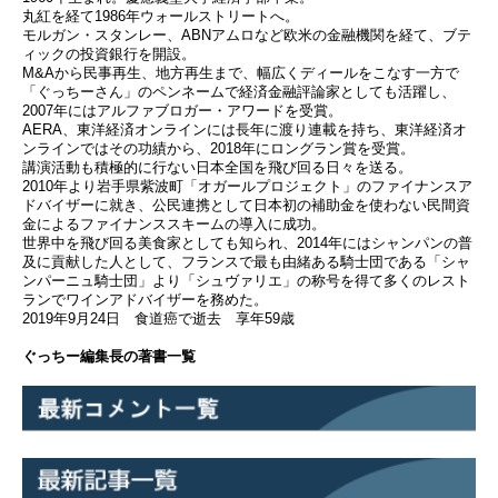
丸紅を経て1986年ウォールストリートへ。
モルガン・スタンレー、ABNアムロなど欧米の金融機関を経て、ブテ
ィックの投資銀行を開設。
M&Aから民事再生、地方再生まで、幅広くディールをこなす一方で
「ぐっちーさん」のペンネームで経済金融評論家としても活躍し、
2007年にはアルファブロガー・アワードを受賞。
AERA、東洋経済オンラインには長年に渡り連載を持ち、東洋経済オ
ンラインではその功績から、2018年にロングラン賞を受賞。
講演活動も積極的に行ない日本全国を飛び回る日々を送る。
2010年より岩手県紫波町「オガールプロジェクト」のファイナンスア
ドバイザーに就き、公民連携として日本初の補助金を使わない民間資
金によるファイナンススキームの導入に成功。
世界中を飛び回る美食家としても知られ、2014年にはシャンパンの普
及に貢献した人として、フランスで最も由緒ある騎士団である「シャ
ンパーニュ騎士団」より「シュヴァリエ」の称号を得て多くのレスト
ランでワインアドバイザーを務めた。
2019年9月24日 食道癌で逝去 享年59歳
ぐっちー編集長の著書一覧