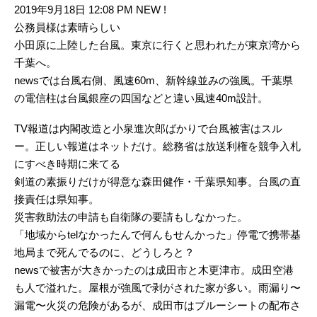
2019年9月18日 12:08 PM NEW !
公務員様は素晴らしい
小田原に上陸した台風。東京に行くと思われたが東京湾から
千葉へ。
newsでは台風右側、風速60m、新幹線並みの強風。千葉県
の電信柱は台風銀座の四国などと違い風速40m設計。
TV報道は内閣改造と小泉進次郎ばかりで台風被害はスル
ー。正しい報道はネットだけ。総務省は放送利権を競争入札
にすべき時期に来てる
剣道の素振りだけが得意な森田健作・千葉県知事。台風の直
接責任は県知事。
災害救助法の申請も自衛隊の要請もしなかった。
「地域からtelなかったんで何んもせんかった」停電で携帯基
地局まで死んでるのに、どうしろと？
newsで被害が大きかったのは成田市と木更津市。成田空港
も人で溢れた。屋根が強風で剥がされた家が多い。雨漏り〜
漏電〜火災の危険があるが、成田市はブルーシートの配布さ