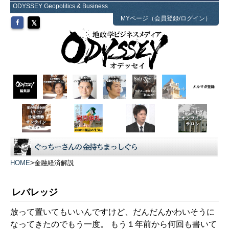
ODYSSEY Geopolitics & Business
MYページ（会員登録/ログイン）
HOME
>
金融経済解説
レバレッジ
放って置いてもいいんですけど、だんだんかわいそうに
なってきたのでもう一度。 もう１年前から何回も書いて