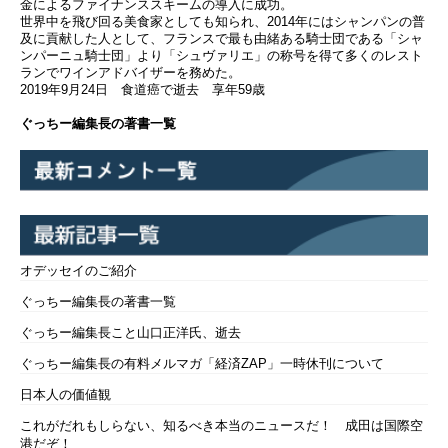
金によるファイナンススキームの導入に成功。
世界中を飛び回る美食家としても知られ、2014年にはシャンパンの普
及に貢献した人として、フランスで最も由緒ある騎士団である「シャ
ンパーニュ騎士団」より「シュヴァリエ」の称号を得て多くのレスト
ランでワインアドバイザーを務めた。
2019年9月24日 食道癌で逝去 享年59歳
ぐっちー編集長の著書一覧
オデッセイのご紹介
ぐっちー編集長の著書一覧
ぐっちー編集長こと山口正洋氏、逝去
ぐっちー編集長の有料メルマガ「経済ZAP」一時休刊について
日本人の価値観
これがだれもしらない、知るべき本当のニュースだ！ 成田は国際空
港だぞ！