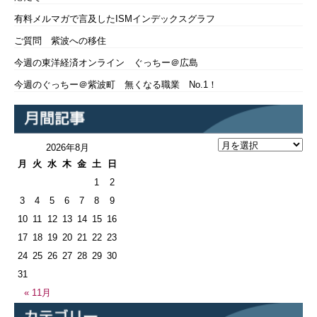
有料メルマガで言及したISMインデックスグラフ
ご質問 紫波への移住
今週の東洋経済オンライン ぐっちー＠広島
今週のぐっちー＠紫波町 無くなる職業 No.1！
2026年8月
月
火
水
木
金
土
日
1
2
3
4
5
6
7
8
9
10
11
12
13
14
15
16
17
18
19
20
21
22
23
24
25
26
27
28
29
30
31
« 11月