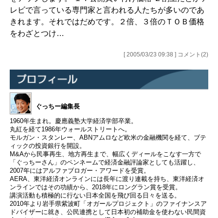
レビで言っている専門家と言われる人たちが多いのであ
きれます。それではだめです。２倍、３倍のＴＯＢ価格
をわざとつけ…
[ 2005/03/23 09:38 ] コメント(2)
ぐっちー編集長
1960年生まれ。慶應義塾大学経済学部卒業。
丸紅を経て1986年ウォールストリートへ。
モルガン・スタンレー、ABNアムロなど欧米の金融機関を経て、ブテ
ィックの投資銀行を開設。
M&Aから民事再生、地方再生まで、幅広くディールをこなす一方で
「ぐっちーさん」のペンネームで経済金融評論家としても活躍し、
2007年にはアルファブロガー・アワードを受賞。
AERA、東洋経済オンラインには長年に渡り連載を持ち、東洋経済オ
ンラインではその功績から、2018年にロングラン賞を受賞。
講演活動も積極的に行ない日本全国を飛び回る日々を送る。
2010年より岩手県紫波町「オガールプロジェクト」のファイナンスア
ドバイザーに就き、公民連携として日本初の補助金を使わない民間資