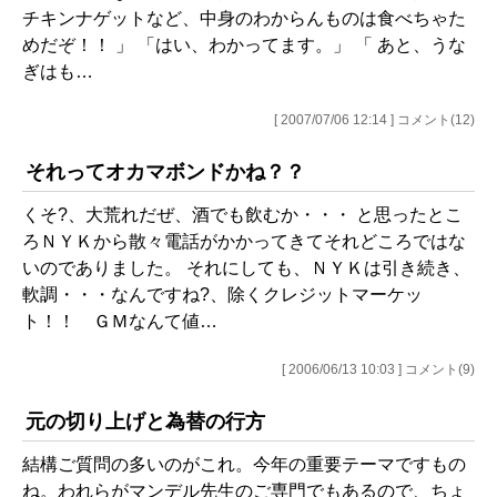
チキンナゲットなど、中身のわからんものは食べちゃた
めだぞ！！ 」 「はい、わかってます。」 「 あと、うな
ぎはも…
[ 2007/07/06 12:14 ] コメント(12)
それってオカマボンドかね？？
くそ?、大荒れだぜ、酒でも飲むか・・・ と思ったとこ
ろＮＹＫから散々電話がかかってきてそれどころではな
いのでありました。 それにしても、ＮＹＫは引き続き、
軟調・・・なんですね?、除くクレジットマーケッ
ト！！ ＧＭなんて値…
[ 2006/06/13 10:03 ] コメント(9)
元の切り上げと為替の行方
結構ご質問の多いのがこれ。今年の重要テーマですもの
ね。われらがマンデル先生のご専門でもあるので、ちょ