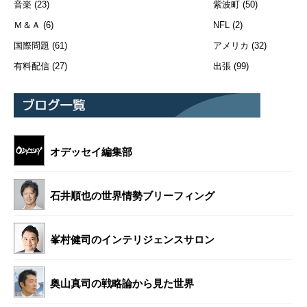
音楽
(23)
紫波町
(50)
Ｍ＆Ａ
(6)
NFL
(2)
国際問題
(61)
アメリカ
(32)
有料配信
(27)
出張
(99)
オデッセイ編集部
石井順也の世界情勢ブリーフィング
峯村健司のインテリジェンスサロン
奥山真司の戦略論から見た世界