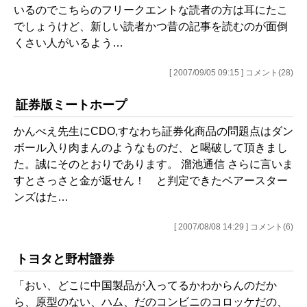
いるのでこちらのフリークエントな読者の方は耳にたこ
でしょうけど、新しい読者かつ昔の記事を読むのが面倒
くさい人がいるよう…
[ 2007/09/05 09:15 ] コメント(28)
証券版ミートホープ
かんべえ先生にCDO,すなわち証券化商品の問題点はダン
ボール入り肉まんのようなものだ、と喝破して頂きまし
た。誠にそのとおりであります。 溜池通信 さらに言いま
すとさっさと金が返せん！ と判定できたベアースター
ンズはた…
[ 2007/08/08 14:29 ] コメント(6)
トヨタと野村證券
「おい、どこに中国製品が入ってるかわからんのだか
ら、原型のない、ハム、だのコンビニのコロッケだの、