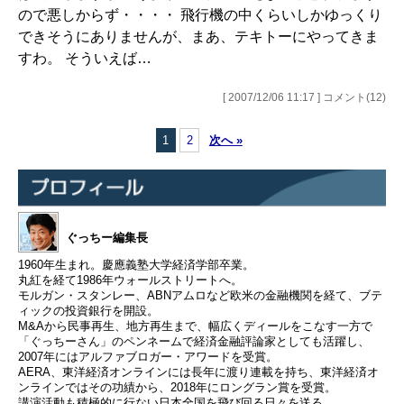
ので悪しからず・・・・ 飛行機の中くらいしかゆっくり
できそうにありませんが、まあ、テキトーにやってきま
すわ。 そういえば…
[ 2007/12/06 11:17 ] コメント(12)
1
2
次へ »
ぐっちー編集長
1960年生まれ。慶應義塾大学経済学部卒業。
丸紅を経て1986年ウォールストリートへ。
モルガン・スタンレー、ABNアムロなど欧米の金融機関を経て、ブテ
ィックの投資銀行を開設。
M&Aから民事再生、地方再生まで、幅広くディールをこなす一方で
「ぐっちーさん」のペンネームで経済金融評論家としても活躍し、
2007年にはアルファブロガー・アワードを受賞。
AERA、東洋経済オンラインには長年に渡り連載を持ち、東洋経済オ
ンラインではその功績から、2018年にロングラン賞を受賞。
講演活動も積極的に行ない日本全国を飛び回る日々を送る。