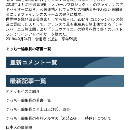
2010年より岩手県紫波町「オガールプロジェクト」のファイナンスア
ドバイザーに就き、公民連携として日本初の補助金を使わない民間資
金によるファイナンススキームの導入に成功。
世界中を飛び回る美食家としても知られ、2014年にはシャンパンの普
及に貢献した人として、フランスで最も由緒ある騎士団である「シャ
ンパーニュ騎士団」より「シュヴァリエ」の称号を得て多くのレスト
ランでワインアドバイザーを務めた。
2019年9月24日 食道癌で逝去 享年59歳
ぐっちー編集長の著書一覧
オデッセイのご紹介
ぐっちー編集長の著書一覧
ぐっちー編集長こと山口正洋氏、逝去
ぐっちー編集長の有料メルマガ「経済ZAP」一時休刊について
日本人の価値観