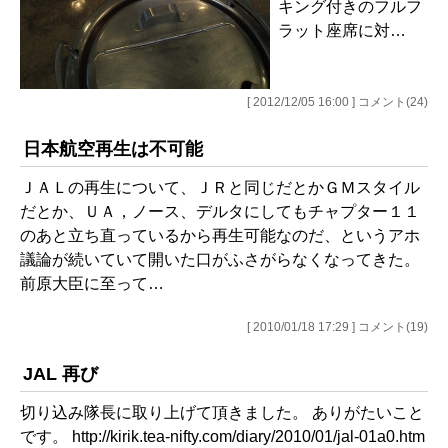
キング付きのフルフ
ラット座席に対…
[ 2012/12/05 16:00 ] コメント(24)
日本航空再生は不可能
ＪＡＬの再生について、ＪＲと同じだとかＧＭスタイル
だとか、ＵＡ，ノース、デルタにしてもチャプター１１
のあと立ち直っているから再生可能なのだ、というアホ
議論が続いていて開いた口がふさがらなくなってきた。
前原大臣に至って…
[ 2010/01/18 17:29 ] コメント(19)
JAL 再び
切り込み隊長に取り上げて頂きました。 ありがたいこと
です。 http://kirik.tea-nifty.com/diary/2010/01/jal-01a0.htm