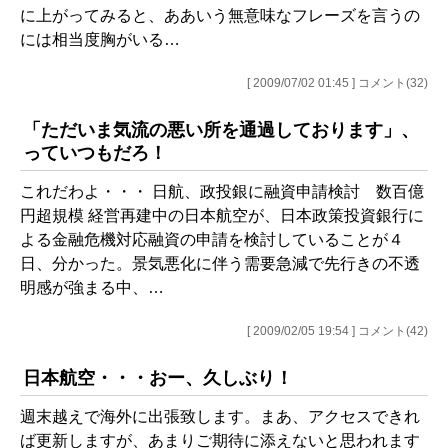
に上がってみると、ああいう無意味なフレーズを言うの
には相当度胸がいる…
[ 2009/07/02 01:45 ] コメント(32)
「ただいま気流の悪い所を通過しております」、
っていつもだろ！
これだわよ・・・ 日航、政投銀に融資申請検討 数百億
円超規模 経営再建中の日本航空が、日本政策投資銀行に
よる金融危機対応融資の申請を検討していることが４
日、分かった。景気悪化に伴う需要急減で先行きの不透
明感が強まる中、…
[ 2009/02/05 19:54 ] コメント(42)
日本航空・・・おー、久しぶり！
週末越えで海外に出張致します。まあ、アクセスできれ
ば更新しますが、あまりご期待に添えないと思われます