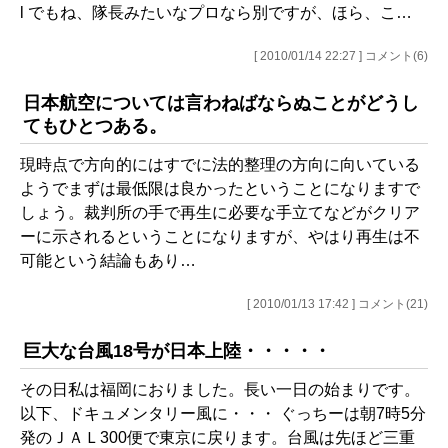
l でもね、隊長みたいなプロなら別ですが、ほら、こ…
[ 2010/01/14 22:27 ] コメント(6)
日本航空については言わねばならぬことがどうし
てもひとつある。
現時点で方向的にはすでに法的整理の方向に向いている
ようでまずは最低限は良かったということになりますで
しょう。裁判所の手で再生に必要な手立てなどがクリア
ーに示されるということになりますが、やはり再生は不
可能という結論もあり…
[ 2010/01/13 17:42 ] コメント(21)
巨大な台風18号が日本上陸・・・・・
その日私は福岡におりました。長い一日の始まりです。
以下、ドキュメンタリー風に・・・ ぐっちーは朝7時5分
発のＪＡＬ300便で東京に戻ります。台風は先ほど三重