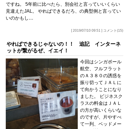
ですね。 5年前に比べたら、別会社と言っていいくらい
見違えたJAL。 やればできるだろ、の典型例と言ってい
いのかもし…
[ 2019/07/10 09:51 ] コメント(15)
やればできるじゃないの！！ 追記 インターネ
ットが繋がるぜ、イエイ！
今回はシンガポール
航空、フルフラット
のＡ３８０の誘惑を
振り切ってＪＡＬに
て向かうことになり
ました。 ビジネスク
ラスの料金はＪＡＬ
の方が高いくらいな
のですが、片やすべ
て一列、ベッドメー