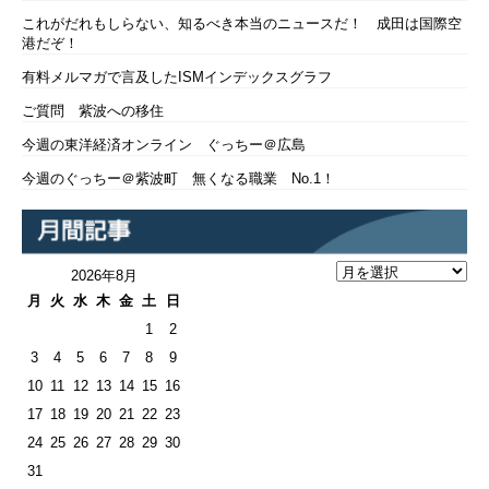
これがだれもしらない、知るべき本当のニュースだ！ 成田は国際空
港だぞ！
有料メルマガで言及したISMインデックスグラフ
ご質問 紫波への移住
今週の東洋経済オンライン ぐっちー＠広島
今週のぐっちー＠紫波町 無くなる職業 No.1！
2026年8月
月
火
水
木
金
土
日
1
2
3
4
5
6
7
8
9
10
11
12
13
14
15
16
17
18
19
20
21
22
23
24
25
26
27
28
29
30
31