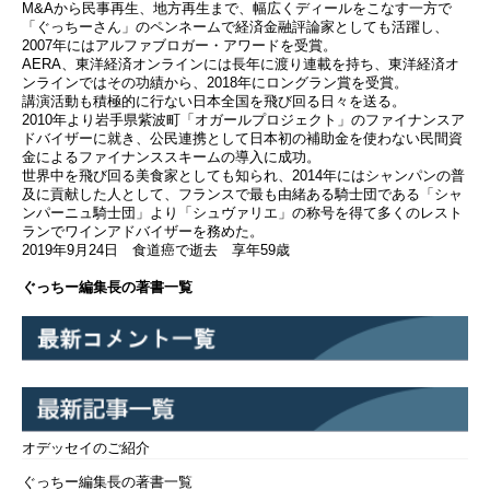
M&Aから民事再生、地方再生まで、幅広くディールをこなす一方で
「ぐっちーさん」のペンネームで経済金融評論家としても活躍し、
2007年にはアルファブロガー・アワードを受賞。
AERA、東洋経済オンラインには長年に渡り連載を持ち、東洋経済オ
ンラインではその功績から、2018年にロングラン賞を受賞。
講演活動も積極的に行ない日本全国を飛び回る日々を送る。
2010年より岩手県紫波町「オガールプロジェクト」のファイナンスア
ドバイザーに就き、公民連携として日本初の補助金を使わない民間資
金によるファイナンススキームの導入に成功。
世界中を飛び回る美食家としても知られ、2014年にはシャンパンの普
及に貢献した人として、フランスで最も由緒ある騎士団である「シャ
ンパーニュ騎士団」より「シュヴァリエ」の称号を得て多くのレスト
ランでワインアドバイザーを務めた。
2019年9月24日 食道癌で逝去 享年59歳
ぐっちー編集長の著書一覧
オデッセイのご紹介
ぐっちー編集長の著書一覧