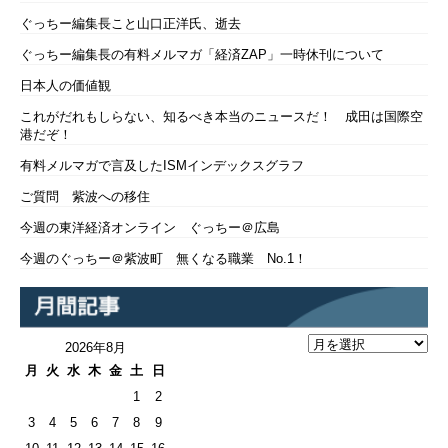
ぐっちー編集長こと山口正洋氏、逝去
ぐっちー編集長の有料メルマガ「経済ZAP」一時休刊について
日本人の価値観
これがだれもしらない、知るべき本当のニュースだ！ 成田は国際空
港だぞ！
有料メルマガで言及したISMインデックスグラフ
ご質問 紫波への移住
今週の東洋経済オンライン ぐっちー＠広島
今週のぐっちー＠紫波町 無くなる職業 No.1！
2026年8月
月
火
水
木
金
土
日
1
2
3
4
5
6
7
8
9