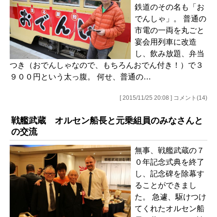
鉄道のその名も「お
でんしゃ」。 普通の
市電の一両を丸ごと
宴会用列車に改造
し、飲み放題、弁当
つき（おでんしゃなので、もちろんおでん付き！）で３
９００円という太っ腹。 何せ、普通の…
[ 2015/11/25 20:08 ] コメント(14)
戦艦武蔵 オルセン船長と元乗組員のみなさんと
の交流
無事、戦艦武蔵の７
０年記念式典を終了
し、記念碑を除幕す
ることができまし
た。 急遽、駆けつけ
てくれたオルセン船