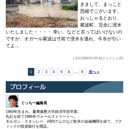
きまして、まっこと
恐縮でございます。
おっしゃるとおり、
紫波町、完全に浸水
いたしました・・・・ 幸い、などと言ってはいけないの
ですが、オガール紫波は寸前で浸水を逃れ、今水が引い
てよ…
[ 2013/08/10 05:42 ] コメント(8)
…
1
2
3
4
5
6
9
次へ »
ぐっちー編集長
1960年生まれ。慶應義塾大学経済学部卒業。
丸紅を経て1986年ウォールストリートへ。
モルガン・スタンレー、ABNアムロなど欧米の金融機関を経て、ブテ
ィックの投資銀行を開設。