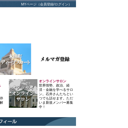
MYページ（会員登録/ログイン）
オンラインサロン
ュ
世界情勢、政治、経
済・金融を学べるサロ
ン。石井さんたちとい
停
つでも話せます。ただ
解
いま新規メンバー募集
中！