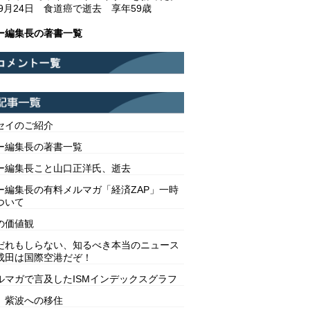
年9月24日 食道癌で逝去 享年59歳
ー編集長の著書一覧
セイのご紹介
ー編集長の著書一覧
ー編集長こと山口正洋氏、逝去
ー編集長の有料メルマガ「経済ZAP」一時
ついて
の価値観
だれもしらない、知るべき本当のニュース
成田は国際空港だぞ！
ルマガで言及したISMインデックスグラフ
 紫波への移住