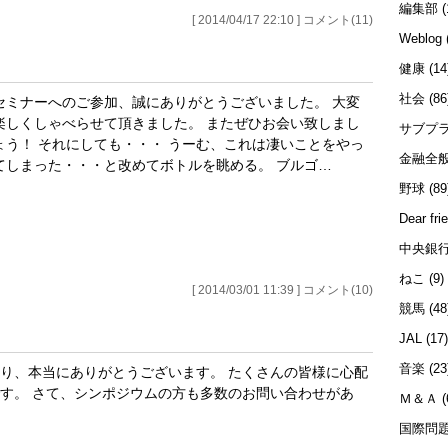
編集部
(
[ 2014/04/17 22:10 ] コメント(11)
Weblog
健康
(14
社会
(86
セミナーへのご参加、誠にありがとうございました。 大変
楽しくしゃべらせて頂きました。 またぜひお会い致しまし
サブプ
ょう！ それにしても・・・ うーむ、これは凄いことをやっ
金融全
てしまった・・・と改めてボトルを眺める。 ブルゴ…
野球
(89
Dear fri
中央銀
ねこ
(9)
[ 2014/03/01 11:39 ] コメント(10)
競馬
(48
JAL
(17
音楽
(23
り、本当にありがとうございます。 たくさんの皆様に心配
す。 さて、シンポジウムの方も多数のお問い合わせがあ
Ｍ＆Ａ
(
国際問