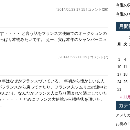
今週の
[ 2014/05/23 17:15 ] コメント(26)
今週の
す・・・・ と言う話をフランス大使館でのオークションの
っぱり本物みたいです。 えー、実は本年のシャンパーニュ
月
火
[ 2014/05/22 00:29 ] コメント(7)
3
4
10
11
17
18
今年はなぜかフランスづいている。 年初から懐かしい友人
24
25
がフランスから戻ってきたり、フランス人ソムリエの連中と
31
飲んだり、なんだかフランス人に取り囲まれて過ごしていた
« 11
ら・・・・ とどめにフランス大使館から招待状を頂いた。
…
アメリ
お奨め