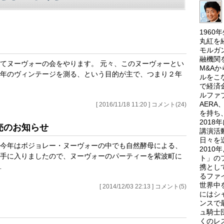
196
丸紅を
モルガ
融機関
てヌーヴォーの会をやります。 元々、このヌーヴォーとい
M&A
年のヴィンテージを測る、という目的が主で、つまり２年
ルをこ
で経済
ルファ
AER
[ 2016/11/18 11:20 ] コメント(24)
を持ち
201
売のお知らせ
講演活
日々を
今年はボジョレー・ヌーヴォーの中でも自然酵母による、
201
手に入りましたので、ヌーヴォーのパーティーを紫波町に
ト」の
…
携とし
るファ
世界中
[ 2014/12/03 22:13 ] コメント(5)
にはシ
ンスで
ュ騎士
くのレ