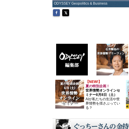
ODYSSEY Geopolitics & Business
【NEW!】
夏の特別企画！
世界情勢オンラインセ
ミナー8月8日（土）
AIが私たちの生活や世
界情勢を揺さぶってい
る？