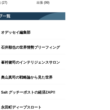
信
(27)
出張
(99)
オデッセイ編集部
石井順也の世界情勢ブリーフィング
峯村健司のインテリジェンスサロン
奥山真司の戦略論から見た世界
Salt グッチーポストの経済ZAP!!
永田町ディープスロート