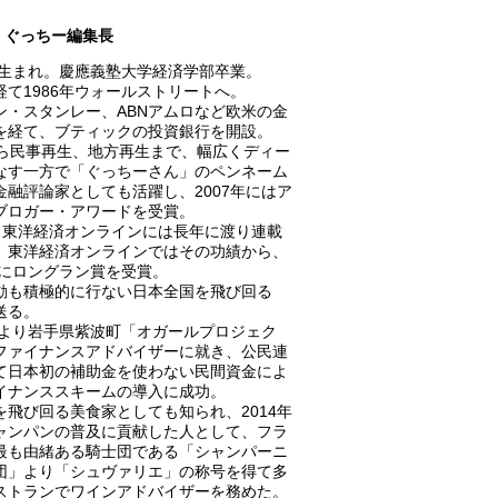
ぐっちー編集長
0年生まれ。慶應義塾大学経済学部卒業。
経て1986年ウォールストリートへ。
ン・スタンレー、ABNアムロなど欧米の金
を経て、ブティックの投資銀行を開設。
から民事再生、地方再生まで、幅広くディー
なす一方で「ぐっちーさん」のペンネーム
金融評論家としても活躍し、2007年にはア
ブロガー・アワードを受賞。
A、東洋経済オンラインには長年に渡り連載
、東洋経済オンラインではその功績から、
8年にロングラン賞を受賞。
動も積極的に行ない日本全国を飛び回る
送る。
0年より岩手県紫波町「オガールプロジェク
ファイナンスアドバイザーに就き、公民連
て日本初の補助金を使わない民間資金によ
イナンススキームの導入に成功。
を飛び回る美食家としても知られ、2014年
ャンパンの普及に貢献した人として、フラ
最も由緒ある騎士団である「シャンパーニ
団」より「シュヴァリエ」の称号を得て多
ストランでワインアドバイザーを務めた。