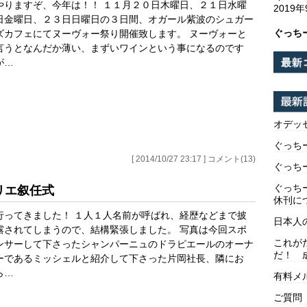
やりますぞ、今年は！！ １１月２０日木曜日、２１日水曜
2019
日金曜日、２３日日曜日の３日間、オガール紫波のシュガー
ぐっち
ズカフェにてヌーヴォー祭り開催致します。 ヌーヴォーと
言うとなんだか薄い、まずいワインという事になるのです
が…
オデッ
ぐっち
[ 2014/10/27 23:17 ] コメント(13)
ぐっち
ぐっち
リエ叙任式
休刊に
行ってきました！ １人１人名前が呼ばれ、経歴などまで披
日本人
露されてしまうので、結構緊張しました。 写真は今回スポ
これが
ンサーして下さったシャンパーニュのドラピエールのオーナ
だ！ 
ーであるミッシェルと紹介して下さった片岡社長、隣にお
ら…
有料メ
ご質問