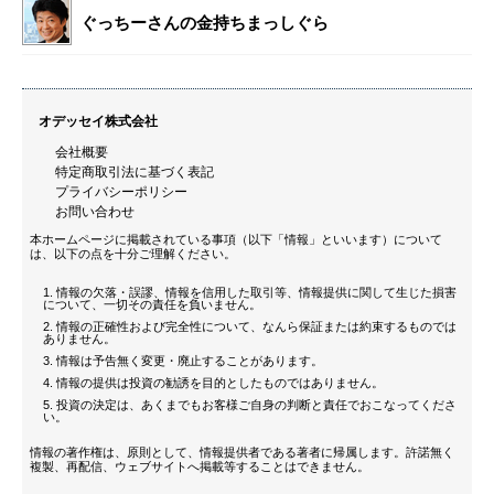
ぐっちーさんの金持ちまっしぐら
オデッセイ株式会社
会社概要
特定商取引法に基づく表記
プライバシーポリシー
お問い合わせ
本ホームページに掲載されている事項（以下「情報」といいます）について
は、以下の点を十分ご理解ください。
情報の欠落・誤謬、情報を信用した取引等、情報提供に関して生じた損害
について、一切その責任を負いません。
情報の正確性および完全性について、なんら保証または約束するものでは
ありません。
情報は予告無く変更・廃止することがあります。
情報の提供は投資の勧誘を目的としたものではありません。
投資の決定は、あくまでもお客様ご自身の判断と責任でおこなってくださ
い。
情報の著作権は、原則として、情報提供者である著者に帰属します。許諾無く
複製、再配信、ウェブサイトへ掲載等することはできません。