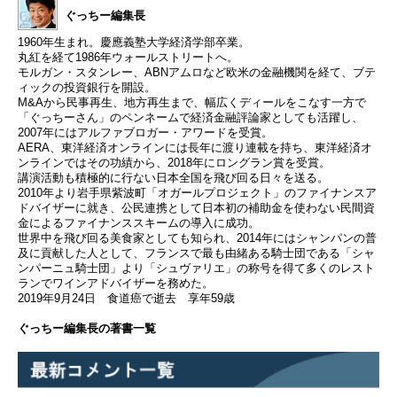
ぐっちー編集長
1960年生まれ。慶應義塾大学経済学部卒業。
丸紅を経て1986年ウォールストリートへ。
モルガン・スタンレー、ABNアムロなど欧米の金融機関を経て、ブテ
ィックの投資銀行を開設。
M&Aから民事再生、地方再生まで、幅広くディールをこなす一方で
「ぐっちーさん」のペンネームで経済金融評論家としても活躍し、
2007年にはアルファブロガー・アワードを受賞。
AERA、東洋経済オンラインには長年に渡り連載を持ち、東洋経済オ
ンラインではその功績から、2018年にロングラン賞を受賞。
講演活動も積極的に行ない日本全国を飛び回る日々を送る。
2010年より岩手県紫波町「オガールプロジェクト」のファイナンスア
ドバイザーに就き、公民連携として日本初の補助金を使わない民間資
金によるファイナンススキームの導入に成功。
世界中を飛び回る美食家としても知られ、2014年にはシャンパンの普
及に貢献した人として、フランスで最も由緒ある騎士団である「シャ
ンパーニュ騎士団」より「シュヴァリエ」の称号を得て多くのレスト
ランでワインアドバイザーを務めた。
2019年9月24日 食道癌で逝去 享年59歳
ぐっちー編集長の著書一覧