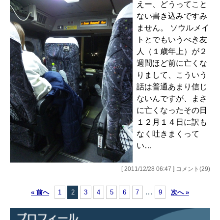
えー、どうってこと
ない書き込みですみ
ません。 ソウルメイ
トとでもいうべき友
人（１歳年上）が２
週間ほど前に亡くな
りまして、こういう
話は普通あまり信じ
ないんですが、まさ
に亡くなったその日
１２月１４日に訳も
なく吐きまくって
い…
[ 2011/12/28 06:47 ] コメント(29)
…
« 前へ
1
2
3
4
5
6
7
9
次へ »