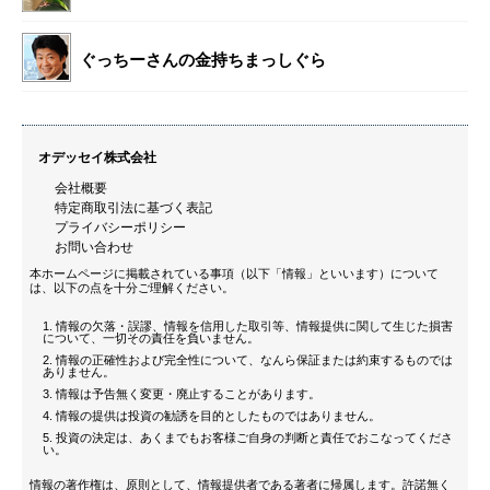
ぐっちーさんの金持ちまっしぐら
オデッセイ株式会社
会社概要
特定商取引法に基づく表記
プライバシーポリシー
お問い合わせ
本ホームページに掲載されている事項（以下「情報」といいます）について
は、以下の点を十分ご理解ください。
情報の欠落・誤謬、情報を信用した取引等、情報提供に関して生じた損害
について、一切その責任を負いません。
情報の正確性および完全性について、なんら保証または約束するものでは
ありません。
情報は予告無く変更・廃止することがあります。
情報の提供は投資の勧誘を目的としたものではありません。
投資の決定は、あくまでもお客様ご自身の判断と責任でおこなってくださ
い。
情報の著作権は、原則として、情報提供者である著者に帰属します。許諾無く