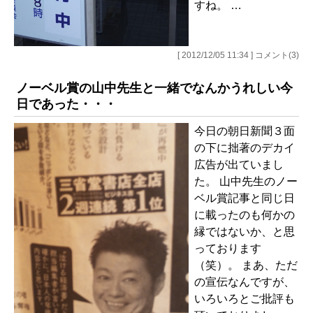
すね。 …
[ 2012/12/05 11:34 ] コメント(3)
ノーベル賞の山中先生と一緒でなんかうれしい今
日であった・・・
今日の朝日新聞３面
の下に拙著のデカイ
広告が出ていまし
た。 山中先生のノー
ベル賞記事と同じ日
に載ったのも何かの
縁ではないか、と思
っております
（笑）。 まあ、ただ
の宣伝なんですが、
いろいろとご批評も