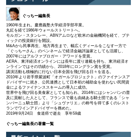
ぐっちー編集長
1960年生まれ。慶應義塾大学経済学部卒業。
丸紅を経て1986年ウォールストリートへ。
モルガン・スタンレー、ABNアムロなど欧米の金融機関を経て、ブテ
ィックの投資銀行を開設。
M&Aから民事再生、地方再生まで、幅広くディールをこなす一方で
「ぐっちーさん」のペンネームで経済金融評論家としても活躍し、
2007年にはアルファブロガー・アワードを受賞。
AERA、東洋経済オンラインには長年に渡り連載を持ち、東洋経済オ
ンラインではその功績から、2018年にロングラン賞を受賞。
講演活動も積極的に行ない日本全国を飛び回る日々を送る。
2010年より岩手県紫波町「オガールプロジェクト」のファイナンスア
ドバイザーに就き、公民連携として日本初の補助金を使わない民間資
金によるファイナンススキームの導入に成功。
世界中を飛び回る美食家としても知られ、2014年にはシャンパンの普
及に貢献した人として、フランスで最も由緒ある騎士団である「シャ
ンパーニュ騎士団」より「シュヴァリエ」の称号を得て多くのレスト
ランでワインアドバイザーを務めた。
2019年9月24日 食道癌で逝去 享年59歳
ぐっちー編集長の著書一覧