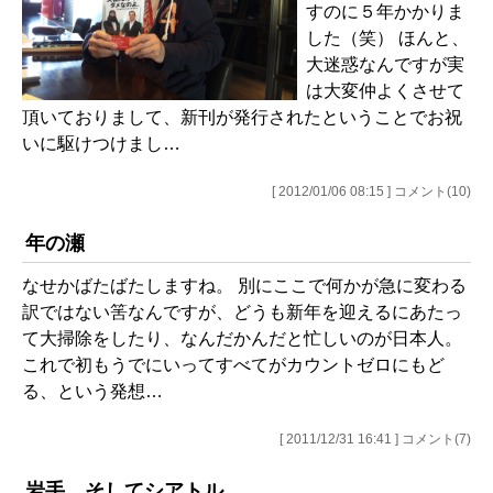
すのに５年かかりま
した（笑） ほんと、
大迷惑なんですが実
は大変仲よくさせて
頂いておりまして、新刊が発行されたということでお祝
いに駆けつけまし…
[ 2012/01/06 08:15 ] コメント(10)
年の瀬
なせかばたばたしますね。 別にここで何かが急に変わる
訳ではない筈なんですが、どうも新年を迎えるにあたっ
て大掃除をしたり、なんだかんだと忙しいのが日本人。
これで初もうでにいってすべてがカウントゼロにもど
る、という発想…
[ 2011/12/31 16:41 ] コメント(7)
岩手 そしてシアトル